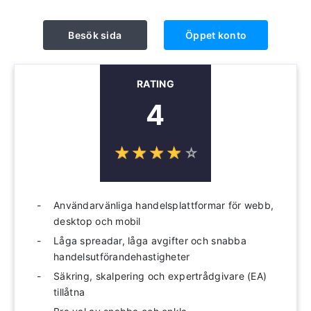
Besök sida
Öppet konto
RATING
4
☆
★
☆
★
☆
★
☆
★
☆
★
Användarvänliga handelsplattformar för webb,
desktop och mobil
Låga spreadar, låga avgifter och snabba
handelsutförandehastigheter
Säkring, skalpering och expertrådgivare (EA)
tillåtna