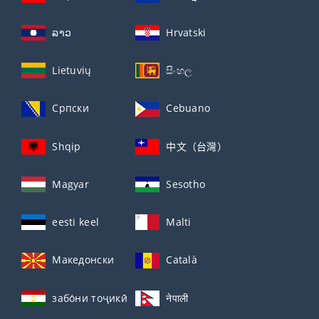
ລາວ
Hrvatski
Lietuvių
සිංහල
Српски
Cebuano
Shqip
中文（台灣）
Magyar
Sesotho
eesti keel
Malti
Македонски
Català
забо́ни тоҷикӣ́
नेपाली