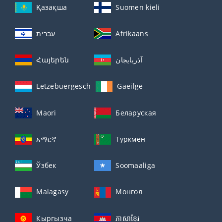
Қазақша
Suomen kieli
עברית
Afrikaans
Հայերեն
آذربايجان
Lëtzebuergesch
Gaeilge
Maori
Беларуская
አማርኛ
Туркмен
Ўзбек
Soomaaliga
Malagasy
Монгол
Кыргызча
ភាសាខ្មែរ