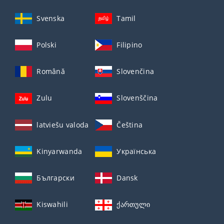
Svenska
Tamil
Polski
Filipino
Română
Slovenčina
Zulu
Slovenščina
latviešu valoda
Čeština
Kinyarwanda
Українська
Български
Dansk
Kiswahili
ქართული