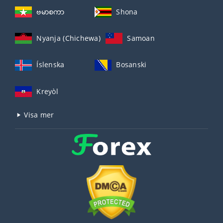
ဗမာစကာ
Shona
Nyanja (Chichewa)
Samoan
Íslenska
Bosanski
Kreyòl
Visa mer