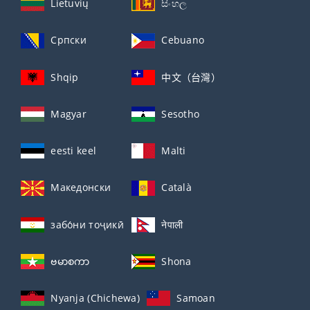
Lietuvių
සිංහල
Српски
Cebuano
Shqip
中文（台灣）
Magyar
Sesotho
eesti keel
Malti
Македонски
Català
забо́ни тоҷикӣ́
नेपाली
ဗမာစကာ
Shona
Nyanja (Chichewa)
Samoan