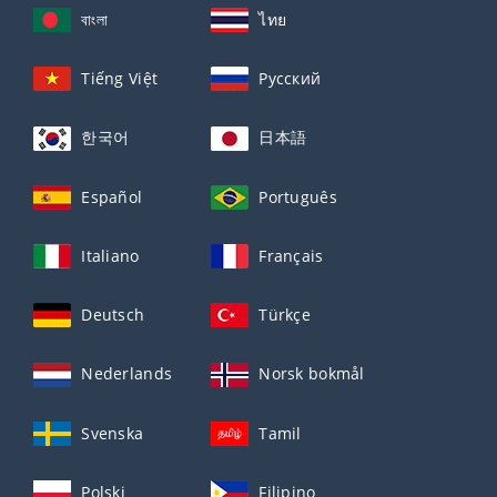
বাংলা
ไทย
Tiếng Việt
Русский
한국어
日本語
Español
Português
Italiano
Français
Deutsch
Türkçe
Nederlands
Norsk bokmål
Svenska
Tamil
Polski
Filipino