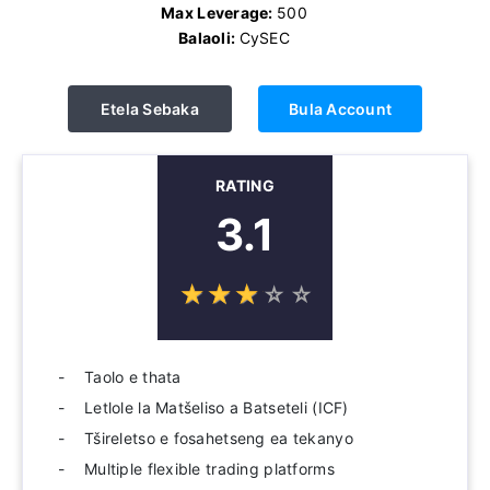
Max Leverage:
500
Balaoli:
CySEC
Etela Sebaka
Bula Account
RATING
3.1
☆
★
☆
★
☆
★
☆
★
☆
★
Taolo e thata
Letlole la Matšeliso a Batseteli (ICF)
Tšireletso e fosahetseng ea tekanyo
Multiple flexible trading platforms