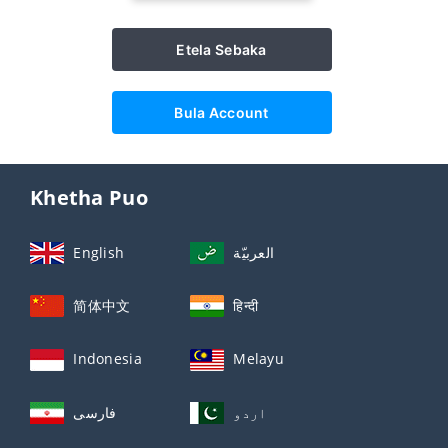
Etela Sebaka
Bula Account
Khetha Puo
English
العربيّة
简体中文
हिन्दी
Indonesia
Melayu
اردو
فارسی