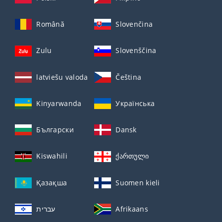
Română
Slovenčina
Zulu
Slovenščina
latviešu valoda
Čeština
Kinyarwanda
Українська
Български
Dansk
Kiswahili
ქართული
Қазақша
Suomen kieli
עברית
Afrikaans