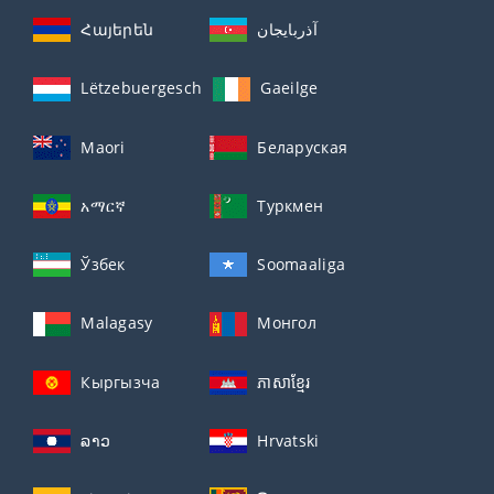
Հայերեն
آذربايجان
Lëtzebuergesch
Gaeilge
Maori
Беларуская
አማርኛ
Туркмен
Ўзбек
Soomaaliga
Malagasy
Монгол
Кыргызча
ភាសាខ្មែរ
ລາວ
Hrvatski