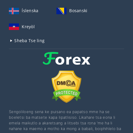
Íslenska
Bosanski
Kreyòl
Sheba Tse ling
Sengoliloeng sena ke puisano ea papatso mme ha se
boeletsi ba matsete kapa lipatlisiso. Likahare tsa eona li
emela maikutlo a akaretsang a litsebi tsa rona 'me ha li
nahane ka maemo a motho ka mong a babali, boiphihlelo ba