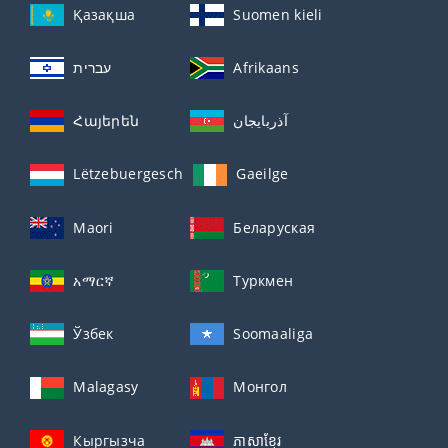
Қазақша
Suomen kieli
עברית
Afrikaans
Հայերեն
آذربايجان
Lëtzebuergesch
Gaeilge
Maori
Беларуская
አማርኛ
Туркмен
Ўзбек
Soomaaliga
Malagasy
Монгол
Кыргызча
ភាសាខ្មែរ