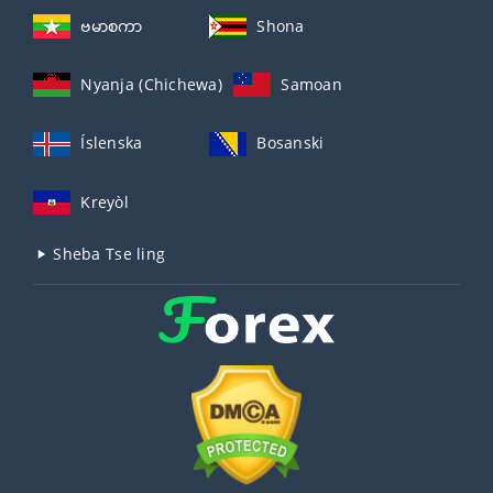
ဗမာစကာ
Shona
Nyanja (Chichewa)
Samoan
Íslenska
Bosanski
Kreyòl
Sheba Tse ling