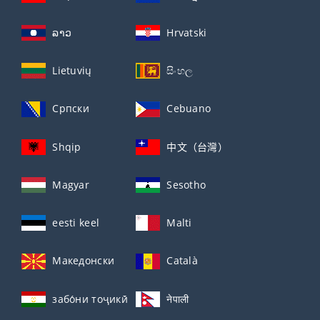
ລາວ
Hrvatski
Lietuvių
සිංහල
Српски
Cebuano
Shqip
中文（台灣）
Magyar
Sesotho
eesti keel
Malti
Македонски
Català
забо́ни тоҷикӣ́
नेपाली