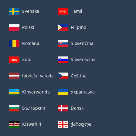
Svenska
Tamil
Polski
Filipino
Română
Slovenčina
Zulu
Slovenščina
latviešu valoda
Čeština
Kinyarwanda
Українська
Български
Dansk
Kiswahili
ქართული