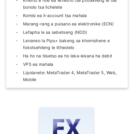
Khetho e ntle ea likhetho tse potlakileng le tse
bonolo tsa lichelete
Komisi ea li-account tsa mahala
Marang-rang a puisano ea elektronike (ECN)
Lefapha le sa sebetseng (NDD)
Lenaneo la Pips+ bakeng sa khomishene e
fokotsehileng le litheolelo
Ha ho na tiisetso ea ho leka-lekana ha debit
VPS ea mahala
Lipolanete: MetaTrader 4, MetaTrader 5, Web,
Mobile