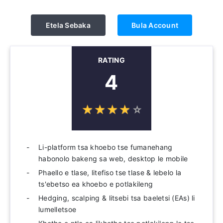
Etela Sebaka
Bula Account
RATING
4
☆
★
☆
★
☆
★
☆
★
☆
★
Li-platform tsa khoebo tse fumanehang
habonolo bakeng sa web, desktop le mobile
Phaello e tlase, litefiso tse tlase & lebelo la
ts'ebetso ea khoebo e potlakileng
Hedging, scalping & litsebi tsa baeletsi (EAs) li
lumelletsoe