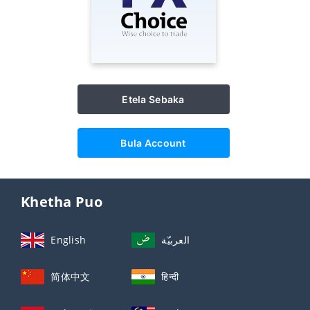
Etela Sebaka
Bula Account
Khetha Puo
English
العربيّة
简体中文
हिन्दी