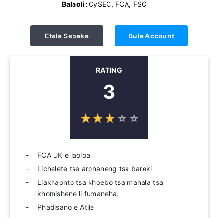
Balaoli:
CySEC, FCA, FSC
Etela Sebaka
Bula Account
RATING
3
☆
★
☆
★
☆
★
☆
★
☆
★
FCA UK e laoloa
Lichelete tse arohaneng tsa bareki
Liakhaonto tsa khoebo tsa mahala tsa
khomishene li fumaneha.
Phadisano e Atile