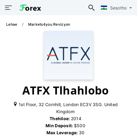
Sesotho
Lehae
Markets4you Revizyon
ATFX Tlhahlobo
1st Floor, 32 Cornhill, London EC3V 3SG. United
Kingdom
Thehiloe:
2014
Min Deposit:
$500
Max Leverage:
30