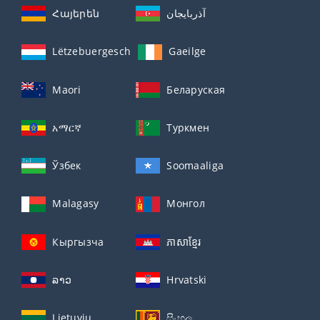
Հայերեն
آذربايجان
Lëtzebuergesch
Gaeilge
Maori
Беларуская
አማርኛ
Туркмен
Ўзбек
Soomaaliga
Malagasy
Монгол
Кыргызча
ភាសាខ្មែរ
ລາວ
Hrvatski
Lietuvių
සිංහල