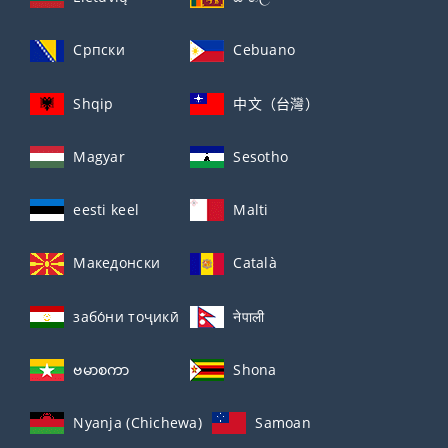
Српски
Cebuano
Shqip
中文（台灣）
Magyar
Sesotho
eesti keel
Malti
Македонски
Català
забо́ни тоҷикӣ́
नेपाली
ဗမာစကာ
Shona
Nyanja (Chichewa)
Samoan