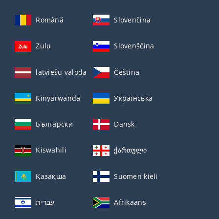
Română
Slovenčina
Zulu
Slovenščina
latviešu valoda
Čeština
Kinyarwanda
Українська
Български
Dansk
Kiswahili
ქართული
Қазақша
Suomen kieli
עברית
Afrikaans