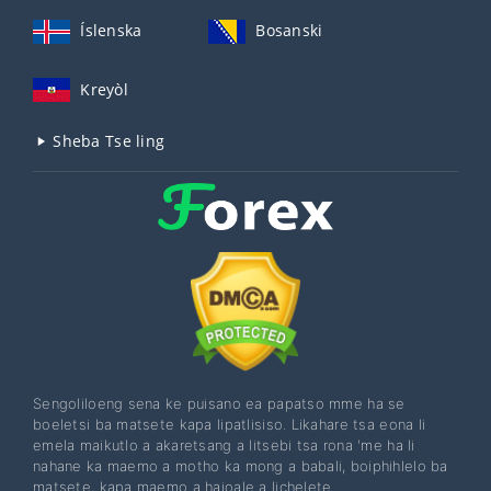
Íslenska
Bosanski
Kreyòl
Sheba Tse ling
Sengoliloeng sena ke puisano ea papatso mme ha se
boeletsi ba matsete kapa lipatlisiso. Likahare tsa eona li
emela maikutlo a akaretsang a litsebi tsa rona 'me ha li
nahane ka maemo a motho ka mong a babali, boiphihlelo ba
matsete, kapa maemo a hajoale a lichelete.