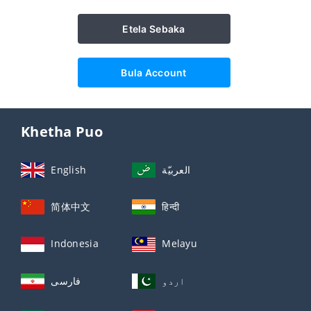
Etela Sebaka
Bula Account
Khetha Puo
English
العربيّة
简体中文
हिन्दी
Indonesia
Melayu
اردو
فارسی