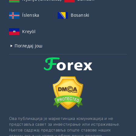
Íslenska
Bosanski
Kreyòl
Погледај још
Ова публикација је маркетиншка комуникација и не
представља савет за инвестирање или истраживање.
Његов садржај представља опште ставове наших
стручњака и не узима у обзир личне прилике