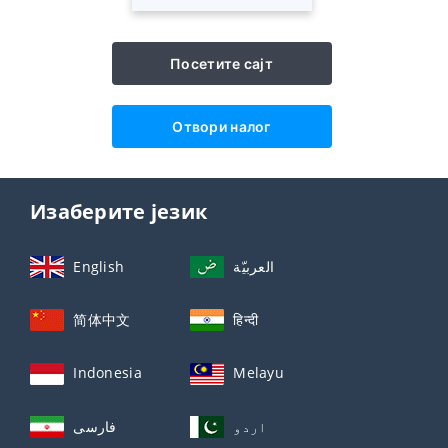
Посетите сајт
Отвори налог
Изаберите језик
English
العربيّة
简体中文
हिन्दी
Indonesia
Melayu
فارسی
اردو