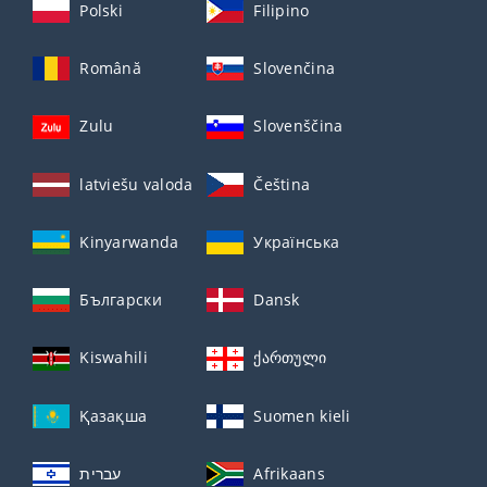
Polski
Filipino
Română
Slovenčina
Zulu
Slovenščina
latviešu valoda
Čeština
Kinyarwanda
Українська
Български
Dansk
Kiswahili
ქართული
Қазақша
Suomen kieli
עברית
Afrikaans