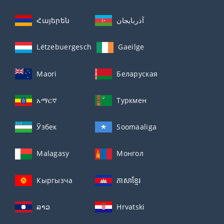
Հայերեն
آذربايجان
Lëtzebuergesch
Gaeilge
Maori
Беларуская
አማርኛ
Туркмен
Ўзбек
Soomaaliga
Malagasy
Монгол
Кыргызча
ភាសាខ្មែរ
ລາວ
Hrvatski