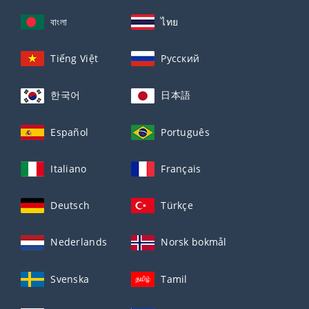
বাংলা
ไทย
Tiếng Việt
Русский
한국어
日本語
Español
Português
Italiano
Français
Deutsch
Türkçe
Nederlands
Norsk bokmål
Svenska
Tamil