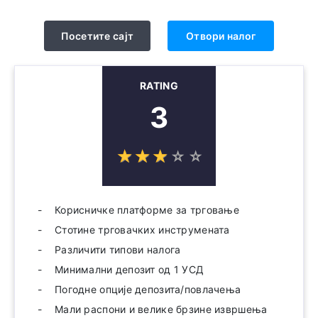
Посетите сајт
Отвори налог
RATING
3
☆
★
☆
★
☆
★
☆
★
☆
★
Корисничке платформе за трговање
Стотине трговачких инструмената
Различити типови налога
Минимални депозит од 1 УСД
Погодне опције депозита/повлачења
Мали распони и велике брзине извршења