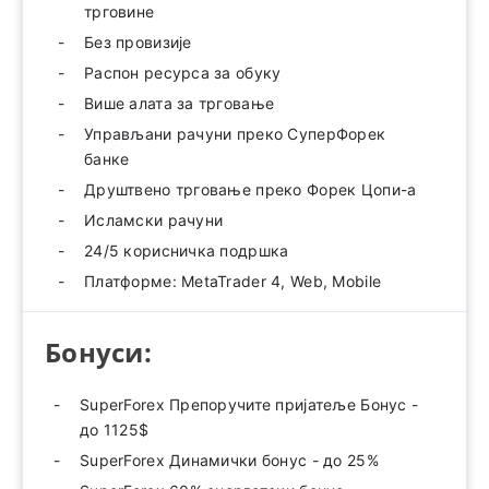
трговине
Без провизије
Распон ресурса за обуку
Више алата за трговање
Управљани рачуни преко СуперФорек
банке
Друштвено трговање преко Форек Цопи-а
Исламски рачуни
24/5 корисничка подршка
Платформе: MetaTrader 4, Web, Mobile
Бонуси:
SuperForex Препоручите пријатеље Бонус -
до 1125$
SuperForex Динамички бонус - до 25%