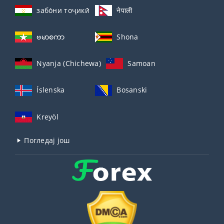
забо́ни тоҷикӣ́
नेपाली
ဗမာစကာ
Shona
Nyanja (Chichewa)
Samoan
Íslenska
Bosanski
Kreyòl
Погледај још