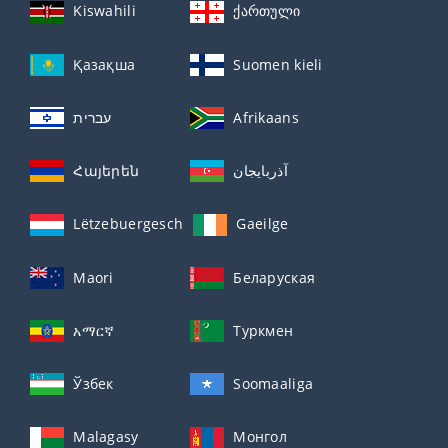
Kiswahili
ქართული
Қазақша
Suomen kieli
עברית
Afrikaans
Հայերեն
آذربايجان
Lëtzebuergesch
Gaeilge
Maori
Беларуская
አማርኛ
Туркмен
Ўзбек
Soomaaliga
Malagasy
Монгол