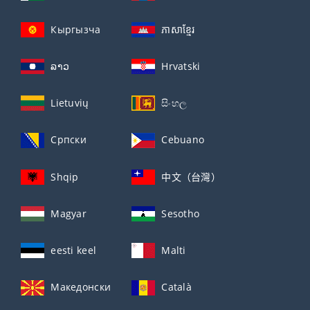
Кыргызча
ភាសាខ្មែរ
ລາວ
Hrvatski
Lietuvių
සිංහල
Српски
Cebuano
Shqip
中文（台灣）
Magyar
Sesotho
eesti keel
Malti
Македонски
Català