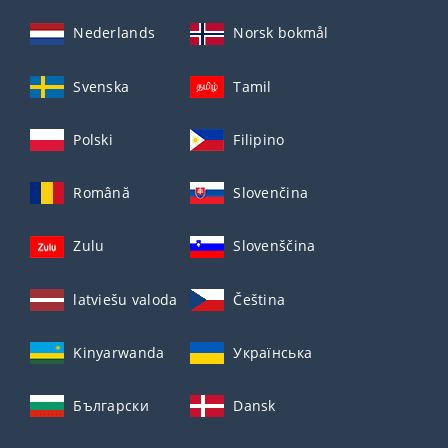
Nederlands
Norsk bokmål
Svenska
Tamil
Polski
Filipino
Română
Slovenčina
Zulu
Slovenščina
latviešu valoda
Čeština
Kinyarwanda
Українська
Български
Dansk