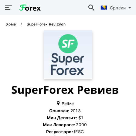
Српски
Хоме
SuperForex Revizyon
SuperForex Ревиев
Belize
Основан:
2013
Мин Депозит:
$1
Мак Левераге:
2000
Регулатори:
IFSC