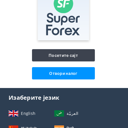
Посетите сајт
Отвори налог
Изаберите језик
English
العربيّة