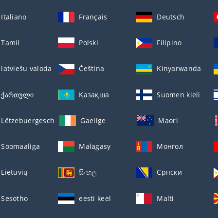
Italiano
Français
Deutsch
Tamil
Polski
Filipino
latviešu valoda
Čeština
Kinyarwanda
ქართული
Қазақша
Suomen kieli
Lëtzebuergesch
Gaeilge
Maori
Soomaaliga
Malagasy
Монгол
Lietuvių
සිංහල
Српски
Sesotho
eesti keel
Malti