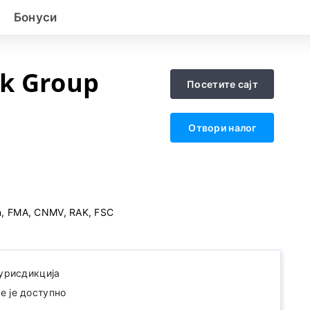
Бонуси
k Group
Посетите сајт
Отвори налог
n, FMA, CNMV, RAK, FSC
јурисдикција
 је доступно