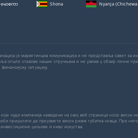
ဗမာစကာ
Shona
Nyanja (Chichewa
икација је маркетиншка комуникација и не представља савет за 
ља опште ставове наших стручњака и не узима у обзир личне при
 финансијску ситуацију.
 које нуди компанија наведени на овој веб страници носе висок н
еби приуштити да преузмете висок ризик губитка новца. Пре него
е инвестиционе циљеве и ниво искуства.