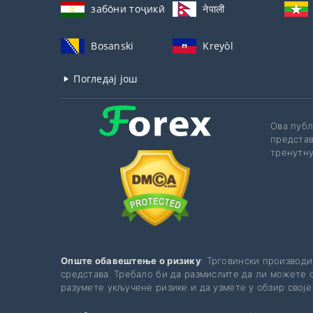
забо́ни тоҷикӣ́
नेपाली
Bosanski
Kreyòl
Погледај још
Ова публ
представ
тренутну
Опште обавештење о ризику
: Трговински производи
средстава. Требало би да размислите да ли можете с
разумете укључене ризике и да узмете у обзир свој