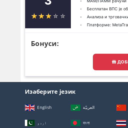
3
МАМ/ПАММ рачуни
Бесплатан ВПС је о
☆
★
☆
★
☆
★
☆
★
☆
★
Анализа и трговачк
Платформе: MetaTrad
Бонуси:
ДОБ
Изаберите језик
English
العربيّة
اردو
বাংলা