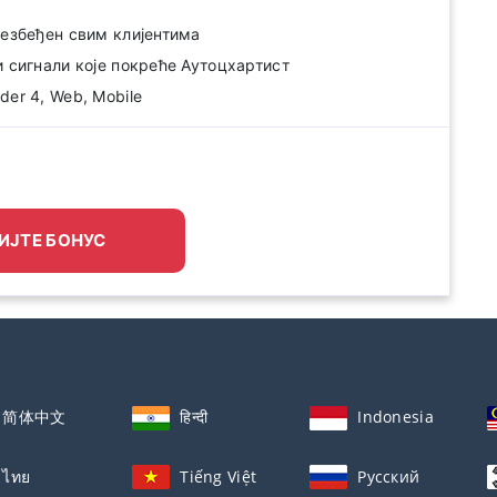
безбеђен свим клијентима
и сигнали које покреће Аутоцхартист
er 4, Web, Mobile
ИЈТЕ БОНУС
简体中文
हिन्दी
Indonesia
ไทย
Tiếng Việt
Русский