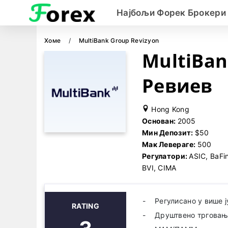
Најбољи Форек Брокери
Хоме
MultiBank Group Revizyon
MultiBan
Ревиев
Hong Kong
Основан:
2005
Мин Депозит:
$50
Мак Левераге:
500
Регулатори:
ASIC, BaFi
BVI, CIMA
Регулисано у више 
RATING
Друштвено трговање