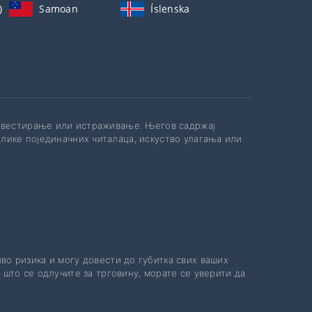
)
Samoan
Íslenska
инвестирање или истраживање. Његов садржај
лике појединачних читалаца, искуство улагања или
иво ризика и могу довести до губитка свих ваших
 што се одлучите за трговину, морате се уверити да