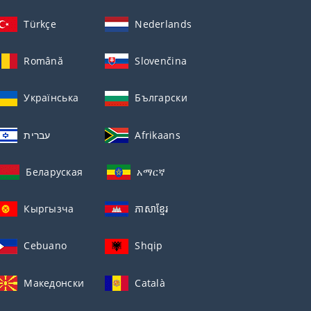
Türkçe
Nederlands
Română
Slovenčina
Українська
Български
עברית
Afrikaans
Беларуская
አማርኛ
Кыргызча
ភាសាខ្មែរ
Cebuano
Shqip
Македонски
Català