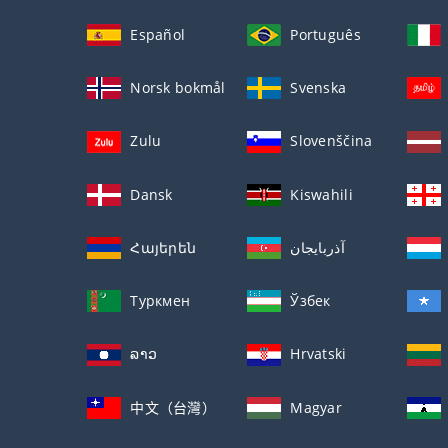
Español
Português
Norsk bokmål
Svenska
Zulu
Slovenščina
Dansk
Kiswahili
Հայերեն
آذربايجان
Туркмен
Ўзбек
ລາວ
Hrvatski
中文（台灣）
Magyar