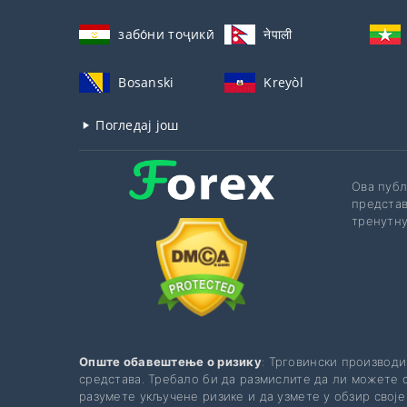
забо́ни тоҷикӣ́
नेपाली
Bosanski
Kreyòl
Погледај још
Ова публ
представ
тренутну
Опште обавештење о ризику
: Трговински производи
средстава. Требало би да размислите да ли можете с
разумете укључене ризике и да узмете у обзир свој