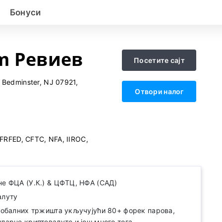
Бонуси
m Ревиев
Посетите сајт
Bedminster, NJ 07921,
Отвори налог
FRFED, CFTC, NFA, IIROC,
не ФЦА (У.К.) & ЦФТЦ, НФА (САД)
алуту
глобалних тржишта укључујући 80+ форек парова,
ларне криптовалуте и још много тога.