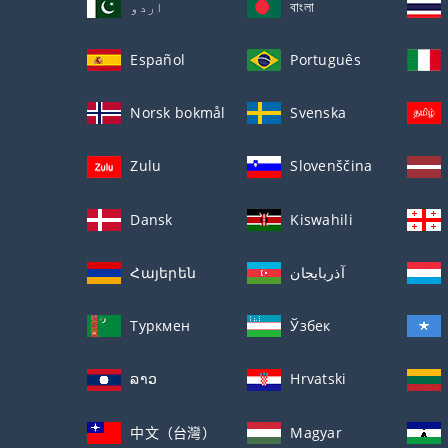
اردو
বাংলা
Español
Português
Norsk bokmål
Svenska
Zulu
Slovenščina
Dansk
Kiswahili
Հայերեն
آذربايجان
Туркмен
Ўзбек
ລາວ
Hrvatski
中文（台灣）
Magyar