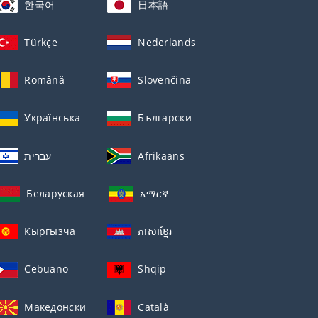
한국어
日本語
Türkçe
Nederlands
Română
Slovenčina
Українська
Български
עברית
Afrikaans
Беларуская
አማርኛ
Кыргызча
ភាសាខ្មែរ
Cebuano
Shqip
Македонски
Català