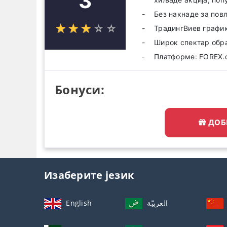
3
Без накнаде за пов
☆
★
☆
★
☆
★
☆
★
☆
★
ТрадингВиев график
Широк спектар обр
Платформе: FOREX.co
Бонуси:
ДОБ
Изаберите језик
English
العربيّة