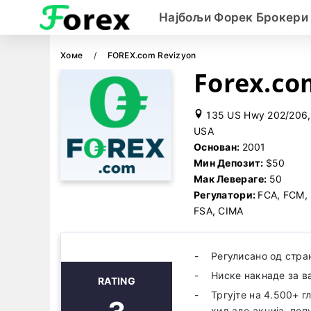
Најбољи Форек Брокери
Хоме
FOREX.com Revizyon
Forex.co
135 US Hwy 202/206, 
USA
Основан:
2001
Мин Депозит:
$50
Мак Левераге:
50
Регулатори:
FCA, FCM, 
FSA, CIMA
Регулисано од стра
Ниске накнаде за в
RATING
Тргујте на 4.500+ 
хиљаде акција, попу