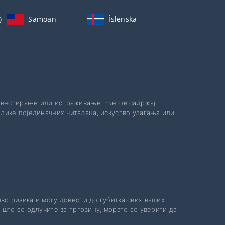
)
Samoan
Íslenska
инвестирање или истраживање. Његов садржај
лике појединачних читалаца, искуство улагања или
иво ризика и могу довести до губитка свих ваших
 што се одлучите за трговину, морате се уверити да