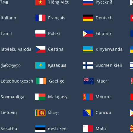
ไทย
Tiếng Việt
Русский
Italiano
Français
Deutsch
Tamil
Polski
Filipino
latviešu valoda
Čeština
Kinyarwanda
ქართული
Қазақша
Suomen kieli
Lëtzebuergesch
Gaeilge
Maori
Soomaaliga
Malagasy
Монгол
Lietuvių
සිංහල
Српски
Sesotho
eesti keel
Malti