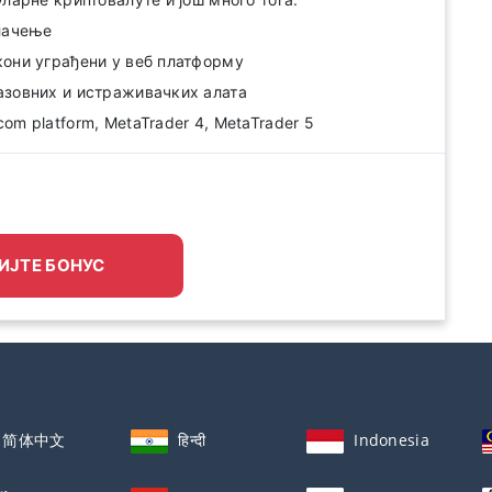
лачење
они уграђени у веб платформу
азовних и истраживачких алата
m platform, MetaTrader 4, MetaTrader 5
ИЈТЕ БОНУС
简体中文
हिन्दी
Indonesia