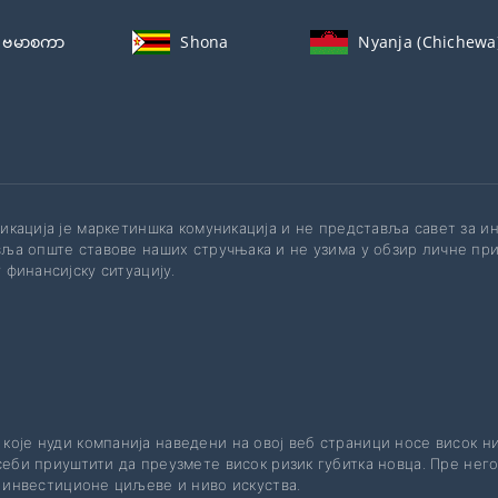
ဗမာစကာ
Shona
Nyanja (Chichewa
икација је маркетиншка комуникација и не представља савет за 
ља опште ставове наших стручњака и не узима у обзир личне при
 финансијску ситуацију.
 које нуди компанија наведени на овој веб страници носе висок н
еби приуштити да преузмете висок ризик губитка новца. Пре него
е инвестиционе циљеве и ниво искуства.