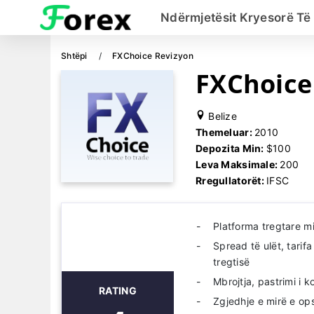
Ndërmjetësit Kryesorë Të
Shtëpi
FXChoice Revizyon
FXChoice
Belize
Themeluar:
2010
Depozita Min:
$100
Leva Maksimale:
200
Rregullatorët:
IFSC
Platforma tregtare m
Spread të ulët, tarifa
tregtisë
Mbrojtja, pastrimi i 
RATING
Zgjedhje e mirë e ops