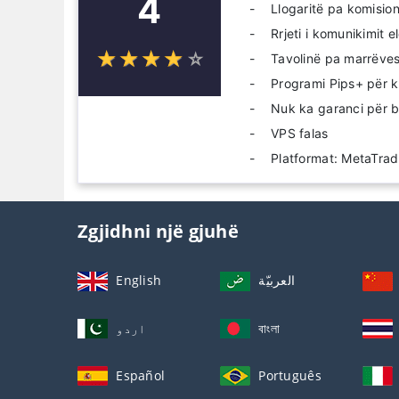
4
Llogaritë pa komisio
Rrjeti i komunikimit 
☆
★
☆
★
☆
★
☆
★
☆
★
Tavolinë pa marrëve
Programi Pips+ për k
Nuk ka garanci për bi
VPS falas
Platformat: MetaTrad
Zgjidhni një gjuhë
English
العربيّة
اردو
বাংলা
Español
Português