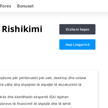
 Forex
Bonuset
 Rishikimi
Vizitoni faqen
Hap Llogarinë
iqësore për përdoruesit për ueb, desktop dhe celular
 të ulëta dhe shpejtësi të shpejtë të ekzekutimit të
kokës dhe këshilltarët ekspertë (EA) lejohen
ioneve të financimit të shpejtë dhe të lehtë