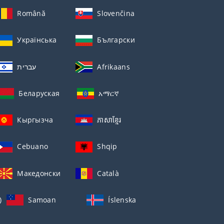
Română
Slovenčina
Українська
Български
עברית
Afrikaans
Беларуская
አማርኛ
Кыргызча
ភាសាខ្មែរ
Cebuano
Shqip
Македонски
Català
)
Samoan
Íslenska