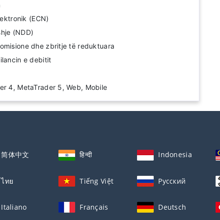
n
elektronik (ECN)
shje (NDD)
omisione dhe zbritje të reduktuara
lancin e debitit
er 4, MetaTrader 5, Web, Mobile
简体中文
हिन्दी
Indonesia
ไทย
Tiếng Việt
Русский
Italiano
Français
Deutsch