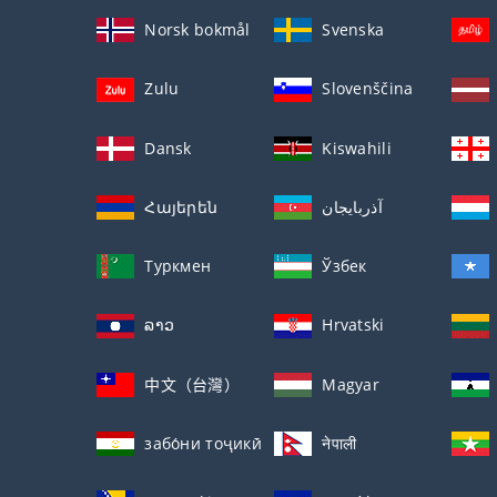
Norsk bokmål
Svenska
Zulu
Slovenščina
Dansk
Kiswahili
Հայերեն
آذربايجان
Туркмен
Ўзбек
ລາວ
Hrvatski
中文（台灣）
Magyar
забо́ни тоҷикӣ́
नेपाली