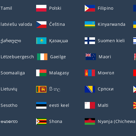
Tamil
Polski
Filipino
latviešu valoda
Čeština
Kinyarwanda
ქართული
Қазақша
Suomen kieli
Lëtzebuergesch
Gaeilge
Maori
Soomaaliga
Malagasy
Монгол
Lietuvių
සිංහල
Српски
Sesotho
eesti keel
Malti
ဗမာစကာ
Shona
Nyanja (Chichewa