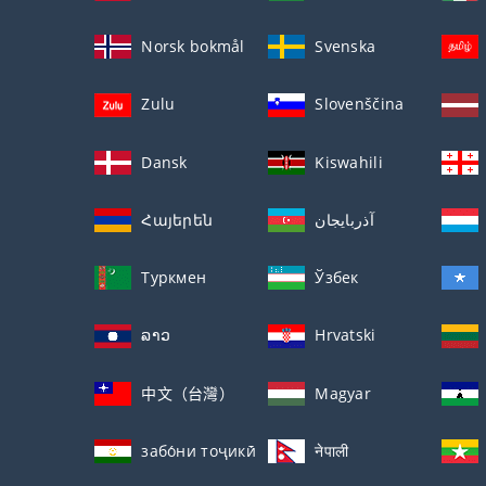
Norsk bokmål
Svenska
Zulu
Slovenščina
Dansk
Kiswahili
Հայերեն
آذربايجان
Туркмен
Ўзбек
ລາວ
Hrvatski
中文（台灣）
Magyar
забо́ни тоҷикӣ́
नेपाली