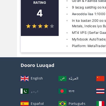
Go'an & Faafida sab
RATING
9 lacag saldhig oo k
4
Awoodda ilaa 1:1000 
In ka badan 200 oo s
☆
★
☆
★
☆
★
☆
★
☆
★
Metals, Indices iyo
MT4 VPS (Serfar Gaar
Myfxbook AutoTrad
Platform: MetaTrader
Dooro Luuqad
English
العربيّة
اردو
বাংলা
Español
Português