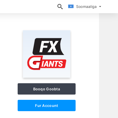
Soomaaliga
Soomaaliga
Booqo Goobta
Fur Account