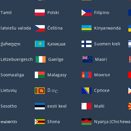
Tamil
Polski
Filipino
latviešu valoda
Čeština
Kinyarwanda
ქართული
Қазақша
Suomen kieli
Lëtzebuergesch
Gaeilge
Maori
Soomaaliga
Malagasy
Монгол
Lietuvių
සිංහල
Српски
Sesotho
eesti keel
Malti
ဗမာစကာ
Shona
Nyanja (Chichewa