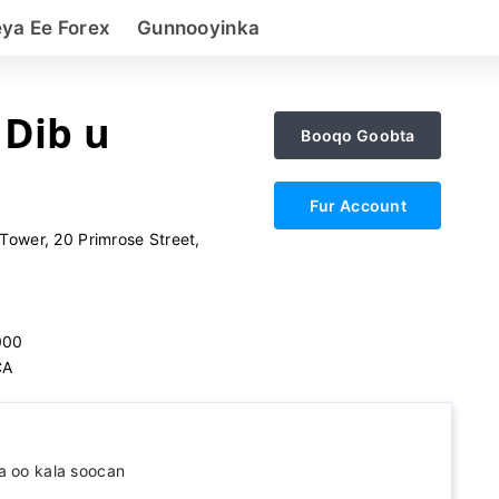
eya Ee Forex
Gunnooyinka
 Dib u
Booqo Goobta
Fur Account
Tower, 20 Primrose Street,
000
CA
a oo kala soocan