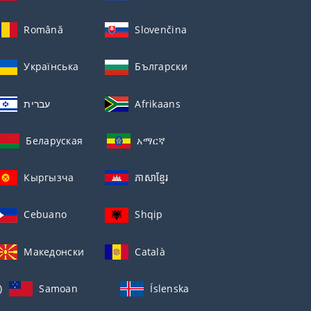
Română
Slovenčina
Українська
Български
עברית
Afrikaans
Беларуская
አማርኛ
Кыргызча
ភាសាខ្មែរ
Cebuano
Shqip
Македонски
Català
)
Samoan
Íslenska