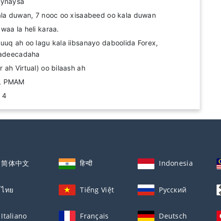
aynaysa
ala duwan, 7 nooc oo xisaabeed oo kala duwan
waa la heli karaa.
uuq ah oo lagu kala iibsanayo daboolida Forex,
 Badeecadaha
 ah Virtual) oo bilaash ah
e, PMAM
 4
简体中文
हिन्दी
Indonesia
ไทย
Tiếng Việt
Русский
Italiano
Français
Deutsch