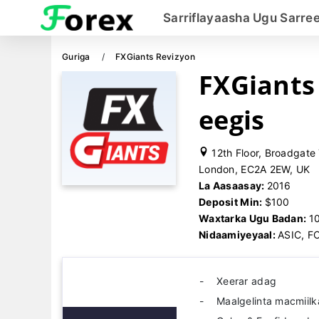
Sarriflayaasha Ugu Sarre
Guriga
FXGiants Revizyon
FXGiants
eegis
12th Floor, Broadgate 
London, EC2A 2EW, UK
La Aasaasay:
2016
Deposit Min:
$100
Waxtarka Ugu Badan:
1
Nidaamiyeyaal:
ASIC, F
Xeerar adag
Maalgelinta macmiilk