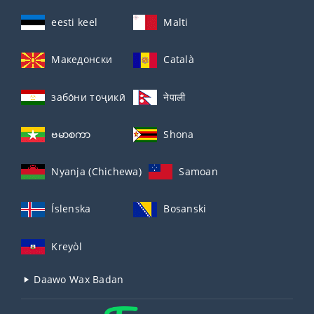
eesti keel
Malti
Македонски
Català
забо́ни тоҷикӣ́
नेपाली
ဗမာစကာ
Shona
Nyanja (Chichewa)
Samoan
Íslenska
Bosanski
Kreyòl
Daawo Wax Badan