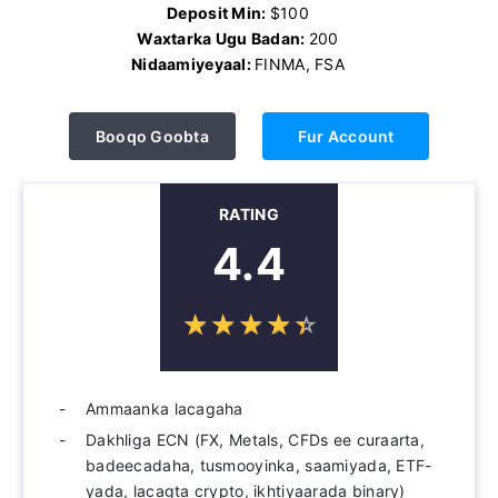
Deposit Min:
$100
Waxtarka Ugu Badan:
200
Nidaamiyeyaal:
FINMA, FSA
Booqo Goobta
Fur Account
RATING
4.4
☆
★
☆
★
☆
★
☆
★
☆
★
Ammaanka lacagaha
Dakhliga ECN (FX, Metals, CFDs ee curaarta,
badeecadaha, tusmooyinka, saamiyada, ETF-
yada, lacagta crypto, ikhtiyaarada binary)