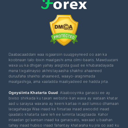
Daabacaaddani waa isgaarsiin suuqgeyneed oo aan ka
koobnaan talo-bixin maalgashi ama cilmi-baaris. Mawduucani
waxa uu ka dhigan yahay aragtida guud ee khubaradayada
mana tixgalinayso akhristayaasha shakhsi ahaaneed
duruufaha shakhsi ahaaneed, waayo-aragnimada
maalgashiga, ama xaaladda maaliyadeed ee hadda jirta.
Ogeysiinta Khatarta Guud
: Alaabooyinka ganacsi ee ay
bixiso shirkada ku taxan website-kan waxa ay wataan khatar
aad u saraysa waxana ay keeni kartaa in aad lumiso dhamaan
lacagahaaga Waa inaad ka fiirsataa inaad awoodid inaad
qaadato khatarta sare leh ee luminta lacagtaada. Kahor
intaadan go'aansan inaad ka ganacsato, waxaad u baahan
tahay inaad hubiso inaad fahantay khataraha ku jira oo aad ku