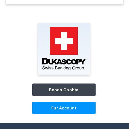
Booqo Goobta
Fur Account