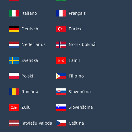
Italiano
Français
Deutsch
Türkçe
Nederlands
Norsk bokmål
Svenska
Tamil
Polski
Filipino
Română
Slovenčina
Zulu
Slovenščina
latviešu valoda
Čeština