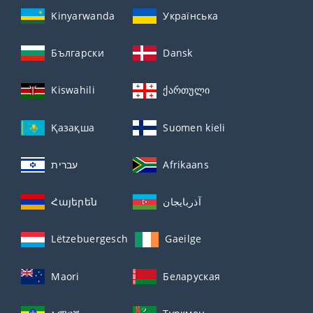
Kinyarwanda
Українська
Български
Dansk
Kiswahili
ქართული
Қазақша
Suomen kieli
עברית
Afrikaans
Հայերեն
آذربايجان
Lëtzebuergesch
Gaeilge
Maori
Беларуская