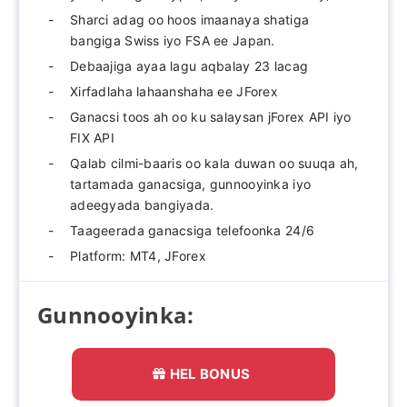
Sharci adag oo hoos imaanaya shatiga
bangiga Swiss iyo FSA ee Japan.
Debaajiga ayaa lagu aqbalay 23 lacag
Xirfadlaha lahaanshaha ee JForex
Ganacsi toos ah oo ku salaysan jForex API iyo
FIX API
Qalab cilmi-baaris oo kala duwan oo suuqa ah,
tartamada ganacsiga, gunnooyinka iyo
adeegyada bangiyada.
Taageerada ganacsiga telefoonka 24/6
Platform: MT4, JForex
Gunnooyinka:
HEL BONUS