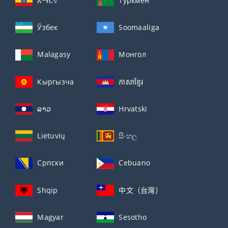
አማርኛ
Туркмен
Ўзбек
Soomaaliga
Malagasy
Монгол
Кыргызча
ភាសាខ្មែរ
ລາວ
Hrvatski
Lietuvių
සිංහල
Српски
Cebuano
Shqip
中文（台灣）
Magyar
Sesotho