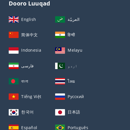
Dooro Luuqad
English
العربيّة
简体中文
हिन्दी
Indonesia
Melayu
اردو
فارسی
বাংলা
ไทย
Tiếng Việt
Русский
한국어
日本語
Español
Português