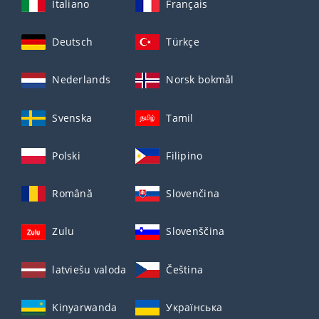
Italiano
Français
Deutsch
Türkçe
Nederlands
Norsk bokmål
Svenska
Tamil
Polski
Filipino
Română
Slovenčina
Zulu
Slovenščina
latviešu valoda
Čeština
Kinyarwanda
Українська