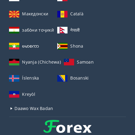
Македонски
Català
забо́ни тоҷикӣ́
नेपाली
ဗမာစကာ
Shona
Nyanja (Chichewa)
Samoan
Íslenska
Bosanski
Kreyòl
Daawo Wax Badan