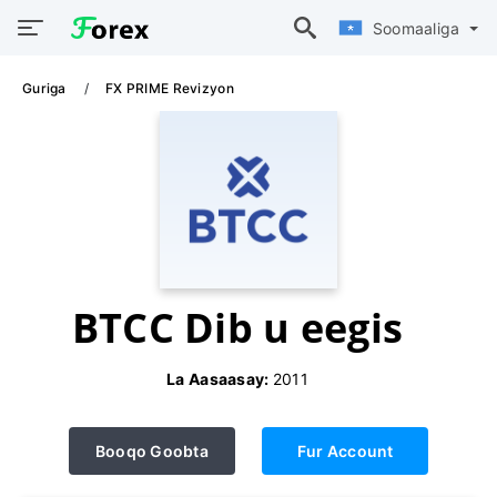
Soomaaliga
Guriga
FX PRIME Revizyon
BTCC Dib u eegis
La Aasaasay:
2011
Booqo Goobta
Fur Account