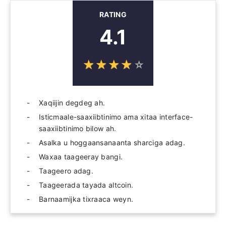
RATING
4.1
☆
★
☆
★
☆
★
☆
★
☆
★
Xaqiijin degdeg ah.
Isticmaale-saaxiibtinimo ama xitaa interface-
saaxiibtinimo bilow ah.
Asalka u hoggaansanaanta sharciga adag.
Waxaa taageeray bangi.
Taageero adag.
Taageerada tayada altcoin.
Barnaamijka tixraaca weyn.