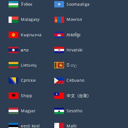
Ўзбек
Soomaaliga
Malagasy
Монгол
Кыргызча
ភាសាខ្មែរ
ລາວ
Hrvatski
Lietuvių
සිංහල
Српски
Cebuano
Shqip
中文（台灣）
Magyar
Sesotho
eesti keel
Malti