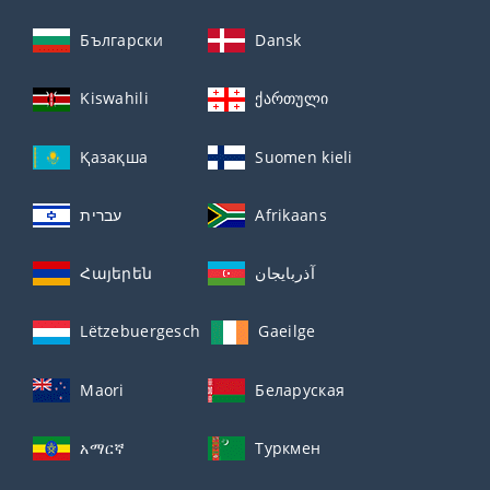
Български
Dansk
Kiswahili
ქართული
Қазақша
Suomen kieli
עברית
Afrikaans
Հայերեն
آذربايجان
Lëtzebuergesch
Gaeilge
Maori
Беларуская
አማርኛ
Туркмен