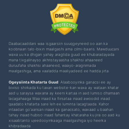
Daabacaaddani waa isgaarsiin suuqgeyneed oo aan ka
koobnaan talo-bixin maalgashi ama cilmi-baaris. Mawduucani
waxa uu ka dhigan yahay aragtida guud ee khubaradayada
mana tixgalinayso akhristayaasha shakhsi ahaaneed
duruufaha shakhsi ahaaneed, waayo-aragnimada
maalgashiga, ama xaaladda maaliyadeed ee hadda jirta.
Ogeysiinta Khatarta Guud
: Alaabooyinka ganacsi ee ay
bixiso shirkada ku taxan website-kan waxa ay wataan khatar
aad u saraysa waxana ay keeni kartaa in aad lumiso dhamaan
lacagahaaga Waa inaad ka fiirsataa inaad awoodid inaad
qaadato khatarta sare leh ee luminta lacagtaada. Kahor
intaadan go'aansan inaad ka ganacsato, waxaad u baahan
tahay inaad hubiso inaad fahantay khataraha ku jira oo aad ku
xisaabtanto ujeedooyinkaaga maalgashiga iyo heerka
khibradaada.