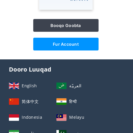
Booqo Goobta
Fur Account
Dooro Luuqad
English
العربيّة
简体中文
हिन्दी
Indonesia
Melayu