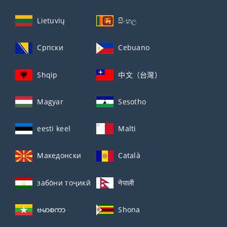
Lietuvių
සිංහල
Српски
Cebuano
Shqip
中文（台灣）
Magyar
Sesotho
eesti keel
Malti
Македонски
Català
забо́ни тоҷикӣ́
नेपाली
ဗမာစကာ
Shona