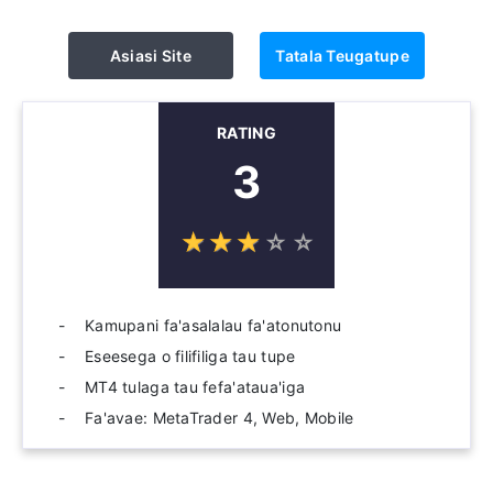
Asiasi Site
Tatala Teugatupe
RATING
3
☆
★
☆
★
☆
★
☆
★
☆
★
Kamupani fa'asalalau fa'atonutonu
Eseesega o filifiliga tau tupe
MT4 tulaga tau fefa'ataua'iga
Fa'avae: MetaTrader 4, Web, Mobile