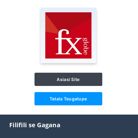
Asiasi Site
Tatala Teugatupe
Filifili se Gagana