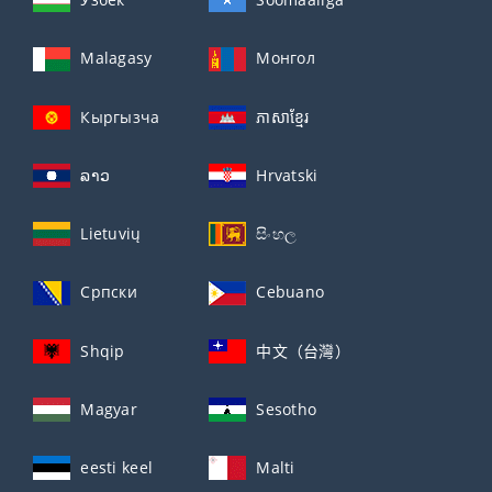
Malagasy
Монгол
Кыргызча
ភាសាខ្មែរ
ລາວ
Hrvatski
Lietuvių
සිංහල
Српски
Cebuano
Shqip
中文（台灣）
Magyar
Sesotho
eesti keel
Malti