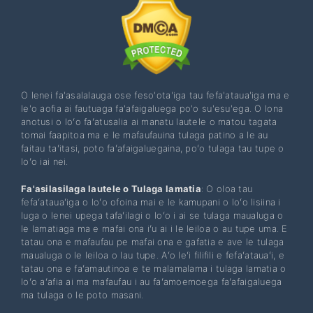
O lenei fa'asalalauga ose feso'ota'iga tau fefa'ataua'iga ma e
le'o aofia ai fautuaga fa'afaigaluega po'o su'esu'ega. O lona
anotusi o loʻo faʻatusalia ai manatu lautele o matou tagata
tomai faapitoa ma e le mafaufauina tulaga patino a le au
faitau taʻitasi, poto faʻafaigaluegaina, poʻo tulaga tau tupe o
loʻo iai nei.
Fa'asilasilaga lautele o Tulaga lamatia
: O oloa tau
fefaʻatauaʻiga o loʻo ofoina mai e le kamupani o loʻo lisiina i
luga o lenei upega tafaʻilagi o loʻo i ai se tulaga maualuga o
le lamatiaga ma e mafai ona iʻu ai i le leiloa o au tupe uma. E
tatau ona e mafaufau pe mafai ona e gafatia e ave le tulaga
maualuga o le leiloa o lau tupe. Aʻo leʻi filifili e fefaʻatauaʻi, e
tatau ona e faʻamautinoa e te malamalama i tulaga lamatia o
loʻo aʻafia ai ma mafaufau i au faʻamoemoega faʻafaigaluega
ma tulaga o le poto masani.