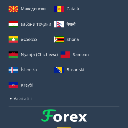
Македонски
Català
забо́ни тоҷикӣ́
नेपाली
ဗမာစကာ
Shona
Nyanja (Chichewa)
Samoan
Íslenska
Bosanski
Kreyòl
Va'ai atili