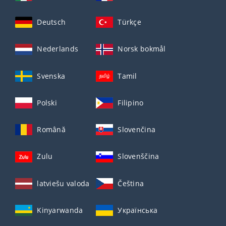
Deutsch
Türkçe
Nederlands
Norsk bokmål
Svenska
Tamil
Polski
Filipino
Română
Slovenčina
Zulu
Slovenščina
latviešu valoda
Čeština
Kinyarwanda
Українська