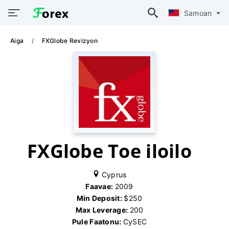
Samoan
Aiga
FXGlobe Revizyon
FXGlobe Toe iloilo
Cyprus
Faavae:
2009
Min Deposit:
$250
Max Leverage:
200
Pule Faatonu:
CySEC