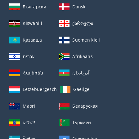
Български
Dansk
Kiswahili
ქართული
Қазақша
Suomen kieli
עברית
Afrikaans
Հայերեն
آذربايجان
Lëtzebuergesch
Gaeilge
Maori
Беларуская
አማርኛ
Туркмен
Ўзбек
Soomaaliga