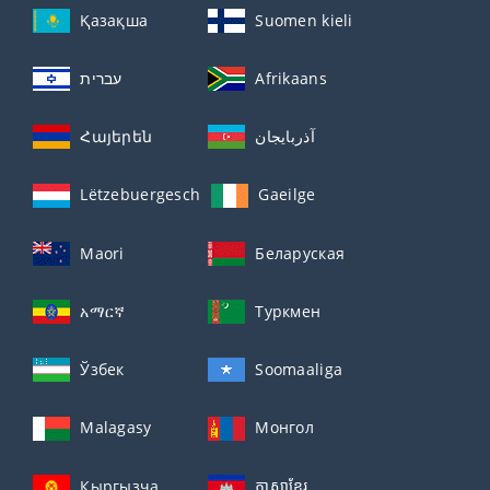
Қазақша
Suomen kieli
עברית
Afrikaans
Հայերեն
آذربايجان
Lëtzebuergesch
Gaeilge
Maori
Беларуская
አማርኛ
Туркмен
Ўзбек
Soomaaliga
Malagasy
Монгол
Кыргызча
ភាសាខ្មែរ