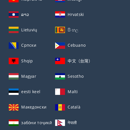
ລາວ
Hrvatski
Lietuvių
සිංහල
Српски
Cebuano
Shqip
中文（台灣）
Magyar
Sesotho
eesti keel
Malti
Македонски
Català
забо́ни тоҷикӣ́
नेपाली