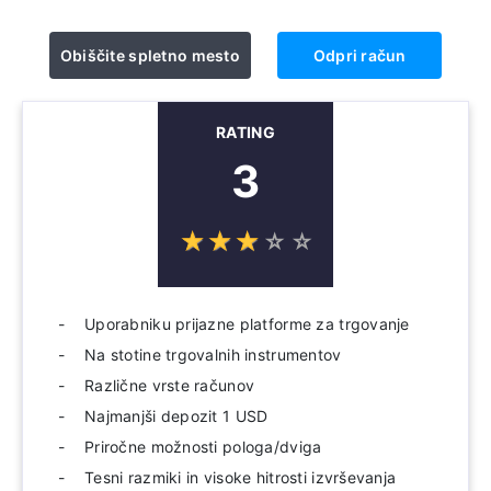
Obiščite spletno mesto
Odpri račun
RATING
3
☆
★
☆
★
☆
★
☆
★
☆
★
Uporabniku prijazne platforme za trgovanje
Na stotine trgovalnih instrumentov
Različne vrste računov
Najmanjši depozit 1 USD
Priročne možnosti pologa/dviga
Tesni razmiki in visoke hitrosti izvrševanja