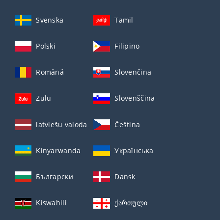
Svenska
Tamil
Polski
Filipino
Română
Slovenčina
Zulu
Slovenščina
latviešu valoda
Čeština
Kinyarwanda
Українська
Български
Dansk
Kiswahili
ქართული