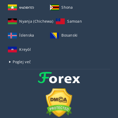
ဗမာစကာ
Shona
Nyanja (Chichewa)
Samoan
Íslenska
Bosanski
Kreyòl
Poglej več