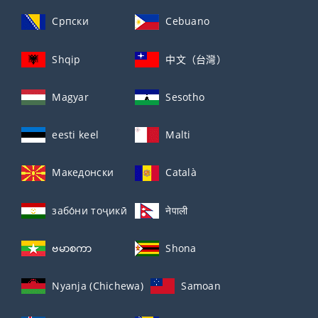
Српски
Cebuano
Shqip
中文（台灣）
Magyar
Sesotho
eesti keel
Malti
Македонски
Català
забо́ни тоҷикӣ́
नेपाली
ဗမာစကာ
Shona
Nyanja (Chichewa)
Samoan