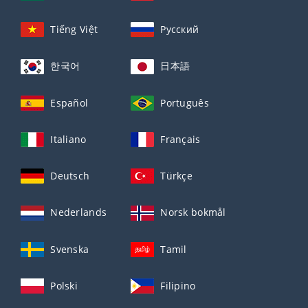
Tiếng Việt
Русский
한국어
日本語
Español
Português
Italiano
Français
Deutsch
Türkçe
Nederlands
Norsk bokmål
Svenska
Tamil
Polski
Filipino