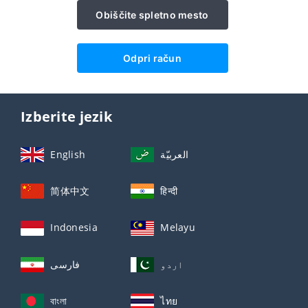
Obiščite spletno mesto
Odpri račun
Izberite jezik
English
العربيّة
简体中文
हिन्दी
Indonesia
Melayu
اردو
فارسی
বাংলা
ไทย