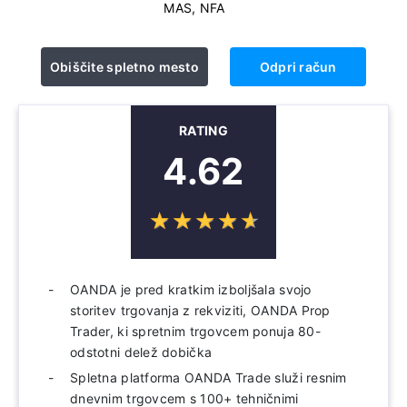
MAS, NFA
Obiščite spletno mesto
Odpri račun
RATING
4.62
☆
★
☆
★
☆
★
☆
★
☆
★
OANDA je pred kratkim izboljšala svojo
storitev trgovanja z rekviziti, OANDA Prop
Trader, ki spretnim trgovcem ponuja 80-
odstotni delež dobička
Spletna platforma OANDA Trade služi resnim
dnevnim trgovcem s 100+ tehničnimi