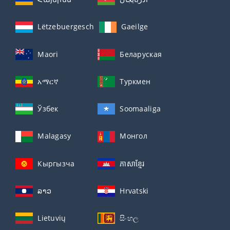
Lëtzebuergesch
Gaeilge
Maori
Беларуская
አማርኛ
Туркмен
Ўзбек
Soomaaliga
Malagasy
Монгол
Кыргызча
ភាសាខ្មែរ
ລາວ
Hrvatski
Lietuvių
සිංහල