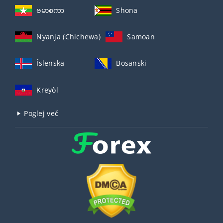
ဗမာစကာ
Shona
Nyanja (Chichewa)
Samoan
Íslenska
Bosanski
Kreyòl
Poglej več