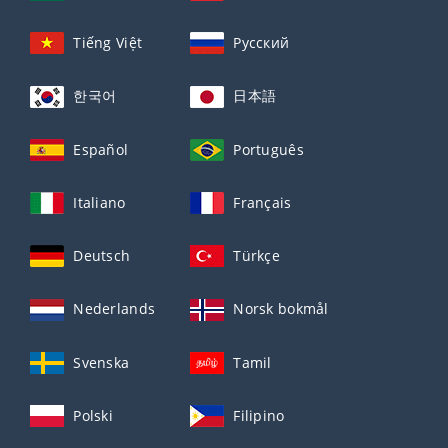
Tiếng Việt
Русский
한국어
日本語
Español
Português
Italiano
Français
Deutsch
Türkçe
Nederlands
Norsk bokmål
Svenska
Tamil
Polski
Filipino