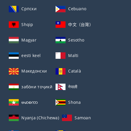
Српски
Cebuano
Shqip
中文（台灣）
Magyar
Sesotho
eesti keel
Malti
Македонски
Català
забо́ни тоҷикӣ́
नेपाली
ဗမာစကာ
Shona
Nyanja (Chichewa)
Samoan