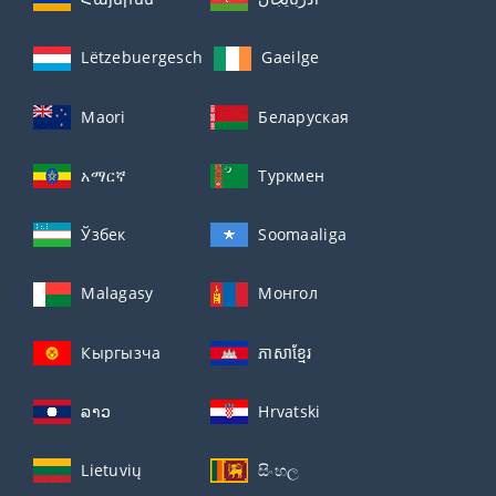
Lëtzebuergesch
Gaeilge
Maori
Беларуская
አማርኛ
Туркмен
Ўзбек
Soomaaliga
Malagasy
Монгол
Кыргызча
ភាសាខ្មែរ
ລາວ
Hrvatski
Lietuvių
සිංහල