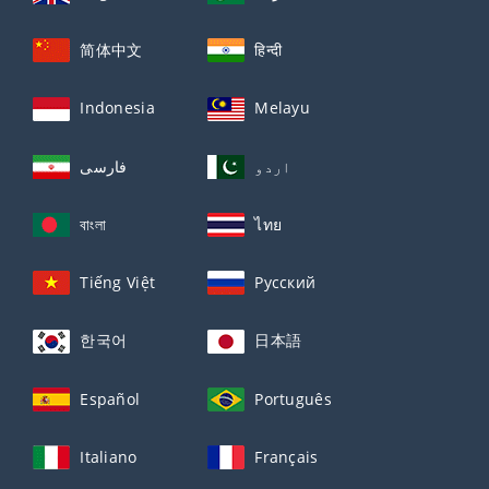
简体中文
हिन्दी
Indonesia
Melayu
اردو
فارسی
বাংলা
ไทย
Tiếng Việt
Русский
한국어
日本語
Español
Português
Italiano
Français