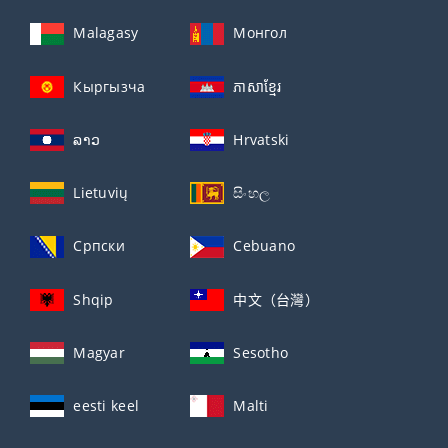
Malagasy
Монгол
Кыргызча
ភាសាខ្មែរ
ລາວ
Hrvatski
Lietuvių
සිංහල
Српски
Cebuano
Shqip
中文（台灣）
Magyar
Sesotho
eesti keel
Malti