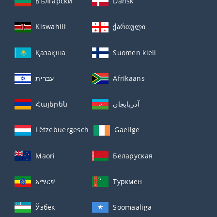
Български
Dansk
Kiswahili
ქართული
Қазақша
Suomen kieli
עברית
Afrikaans
Հայերեն
آذربايجان
Lëtzebuergesch
Gaeilge
Maori
Беларуская
አማርኛ
Туркмен
Ўзбек
Soomaaliga