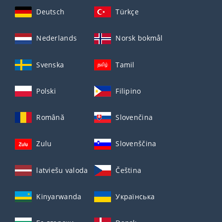
Deutsch
Türkçe
Nederlands
Norsk bokmål
Svenska
Tamil
Polski
Filipino
Română
Slovenčina
Zulu
Slovenščina
latviešu valoda
Čeština
Kinyarwanda
Українська