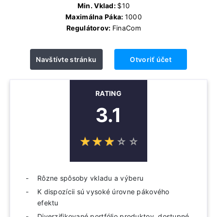
Min. Vklad:
$10
Maximálna Páka:
1000
Regulátorov:
FinaCom
Navštívte stránku
Otvoriť účet
RATING
3.1
☆
★
☆
★
☆
★
☆
★
☆
★
Rôzne spôsoby vkladu a výberu
K dispozícii sú vysoké úrovne pákového
efektu
Diverzifikované portfólio produktov, dostupné