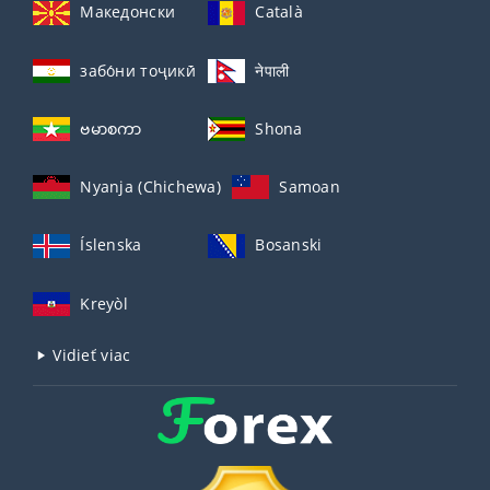
Македонски
Català
забо́ни тоҷикӣ́
नेपाली
ဗမာစကာ
Shona
Nyanja (Chichewa)
Samoan
Íslenska
Bosanski
Kreyòl
Vidieť viac