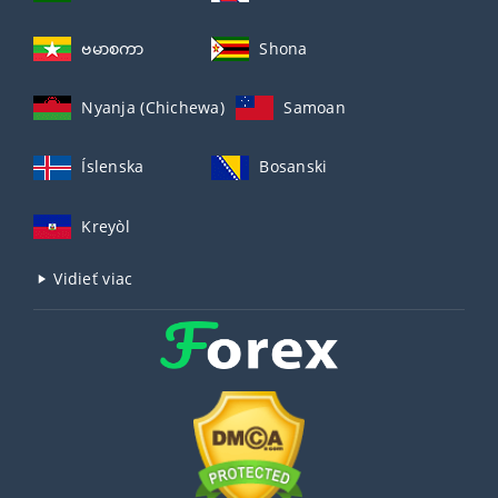
ဗမာစကာ
Shona
Nyanja (Chichewa)
Samoan
Íslenska
Bosanski
Kreyòl
Vidieť viac