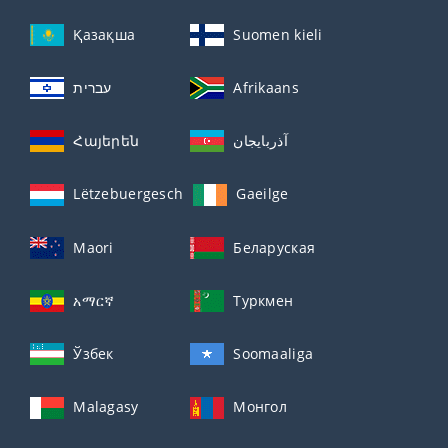
Қазақша
Suomen kieli
עברית
Afrikaans
Հայերեն
آذربايجان
Lëtzebuergesch
Gaeilge
Maori
Беларуская
አማርኛ
Туркмен
Ўзбек
Soomaaliga
Malagasy
Монгол