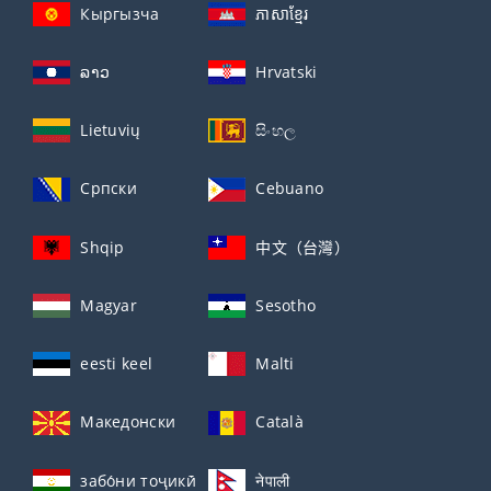
Кыргызча
ភាសាខ្មែរ
ລາວ
Hrvatski
Lietuvių
සිංහල
Српски
Cebuano
Shqip
中文（台灣）
Magyar
Sesotho
eesti keel
Malti
Македонски
Català
забо́ни тоҷикӣ́
नेपाली