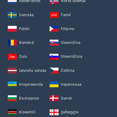
Nederlands
Norsk bokmål
Svenska
Tamil
Polski
Filipino
Română
Slovenčina
Zulu
Slovenščina
latviešu valoda
Čeština
Kinyarwanda
Українська
Български
Dansk
Kiswahili
ქართული