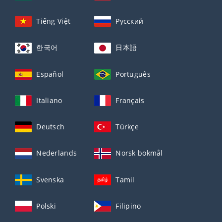
Tiếng Việt
Русский
한국어
日本語
Español
Português
Italiano
Français
Deutsch
Türkçe
Nederlands
Norsk bokmål
Svenska
Tamil
Polski
Filipino