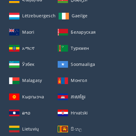
Lëtzebuergesch
Gaeilge
Maori
Беларуская
አማርኛ
Туркмен
Ўзбек
Soomaaliga
Malagasy
Монгол
Кыргызча
ភាសាខ្មែរ
ລາວ
Hrvatski
Lietuvių
සිංහල