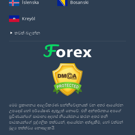
Íslenska
Bosanski
Kreyòl
තවත් බලන්න
මෙම ප්‍රකාශනය අලෙවිකරණ සන්නිවේදනයක් වන අතර ආයෝජන
උපදෙස් හෝ පර්යේෂණ ඇතුළත් නොවේ. එහි අන්තර්ගතය අපගේ
ප්‍රවීණයන්ගේ සාමාන්‍ය අදහස් නියෝජනය කරන අතර තනි
පාඨකයන්ගේ පුද්ගලික තත්වයන්, ආයෝජන අත්දැකීම්, හෝ වත්මන්
මූල්‍ය තත්ත්වය නොසලකයි.