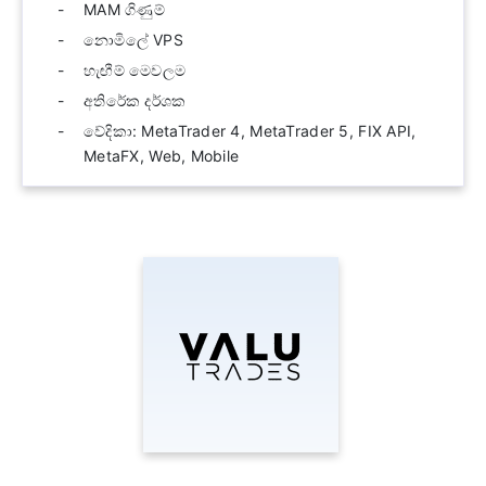
MAM ගිණුම්
නොමිලේ VPS
හැඟීම් මෙවලම
අතිරේක දර්ශක
වේදිකා: MetaTrader 4, MetaTrader 5, FIX API,
MetaFX, Web, Mobile