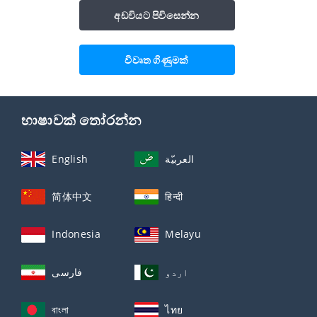
අඩවියට පිවිසෙන්න
විවෘත ගිණුමක්
භාෂාවක් තෝරන්න
English
العربيّة
简体中文
हिन्दी
Indonesia
Melayu
اردو
فارسی
বাংলা
ไทย