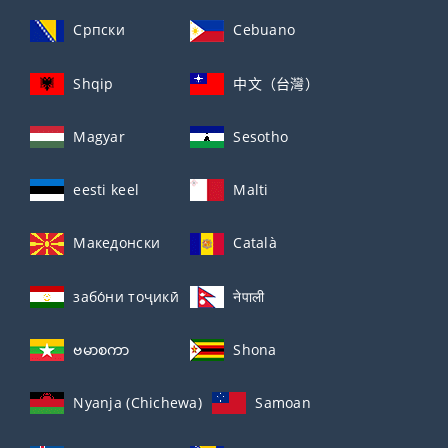
Српски
Cebuano
Shqip
中文（台灣）
Magyar
Sesotho
eesti keel
Malti
Македонски
Català
забо́ни тоҷикӣ́
नेपाली
ဗမာစကာ
Shona
Nyanja (Chichewa)
Samoan