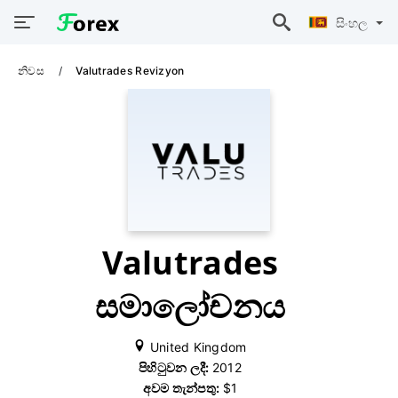
සිංහල
නිවස
Valutrades Revizyon
Valutrades
සමාලෝචනය
United Kingdom
පිහිටුවන ලදී:
2012
අවම තැන්පතු:
$1