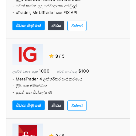
- වෙන් කරන ලද සේවාදායක අරමුදල්
- cTrader, MetaTrader සහ FIX API
- 150+ වෙළඳ උපකරණ
විවෘත ගිණුමක්
නිවස
- AutoChartist
විස්තර
- PAMM/MAM ගිණුම්
- පුණ්ය කටයුතු
★
3
/ 5
1000
$100
උපරිම Leverage
අවම තැන්පතු
- MetaTrader 4 උත්තරීතර සංස්කරණය
- ලිපි සහ නිබන්ධන
- පුවත් සහ විශ්ලේෂණ
- නම්‍යශීලී අරමුදල් විකල්ප
විවෘත ගිණුමක්
නිවස
විස්තර
★
3
/ 5