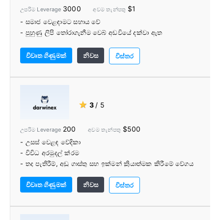
3000
$1
උපරිම Leverage
අවම තැන්පතු
- සමාජ වෙළඳාමට සහාය වේ
- පුහුණු ලිපි තෝරාගැනීම වෙබ් අඩවියේ දක්වා ඇත
විවෘත ගිණුමක්
නිවස
විස්තර
★
3
/ 5
200
$500
උපරිම Leverage
අවම තැන්පතු
- උසස් වෙළඳ වේදිකා
- විවිධ අරමුදල් ක්රම
- තද පැතිරීම්, අඩු ගාස්තු සහ ඉක්මන් ක්‍රියාත්මක කිරීමේ වේගය
- දැඩි නියාමනය
විවෘත ගිණුමක්
නිවස
- FSCS රක්ෂණය
විස්තර
- වෙන් කළ ගිණුම්
- සමාජ වෙළඳාම
- ඩාවින්ස්