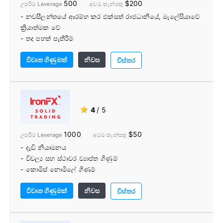
500
$200
උපරිම Leverage
අවම තැන්පතු
- නවසීලන්තයේ ආරම්භ කර එක්සත් රාජධානියේ, මැලේසියාවේ
ක්‍රියාත්මක වේ
- තද පහත් පැතිරීම්
- වෘත්තීය සහ සිල්ලර වෙළඳ විකල්ප
විවෘත ගිණුමක්
නිවස
- අරමුදල් නැවත පිරවීම සහ ආපසු ගැනීම සඳහා විශාල මාර්ග
විස්තර
ගණනාවක්
- BlackBull Markets අරමුදල් තැන්පත් කිරීම සඳහා ගාස්තුවක්
අය නොකෙරේ.
- සමාජ වෙළඳාමට සහාය වීම
★
4
/ 5
- අධ්යාපනික සම්පත් සහ මෙවලම් මාලාවක්
1000
$50
උපරිම Leverage
අවම තැන්පතු
- දැඩි නියාමනය
- විචල්‍ය සහ ස්ථාවර ව්‍යාප්ත ගිණුම්
- කොමිස් නොමිලේ ගිණුම්
- සම්මානලාභී වෙළඳ වේදිකා
විවෘත ගිණුමක්
නිවස
- IronFX පර්යේෂණ යෙදුම
විස්තර
- විදේශ විනිමය මුදල් යුගල හොඳ පරාසයක්
- බහු තැන්පතු / ආපසු ගැනීමේ ක්රම