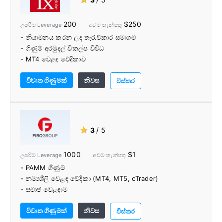
200
$250
උපරිම Leverage
අවම තැන්පතු
- නියාමනය කරන ලද තැරැව්කාර සමාගම
- ගිණුම් අරමුදල් විකල්ප විවිධ
- MT4 වෙළඳ වේදිකාව
විවෘත ගිණුමක්
නිවස
විස්තර
★
3
/ 5
1000
$1
උපරිම Leverage
අවම තැන්පතු
- PAMM ගිණුම්
- නම්‍යශීලී වෙළඳ වේදිකා (MT4, MT5, cTrader)
- සමාජ වෙළඳාම
- බහු ගිණුම් වර්ග
විවෘත ගිණුමක්
නිවස
- පාරිභෝගික සහාය කණ්ඩායම භාෂා 12ක් කතා කරයි
විස්තර