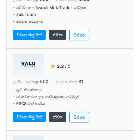
- පරිශීලක-හිතකාමී MetaTrader වේදිකා
- ZuluTrade
- වෙළඳ මෙවලම්
- සියලුම වෙළඳ උපාය මාර්ග අවසර දෙනු ලැබේ
විවෘත ගිණුමක්
නිවස
විස්තර
★
3.3
/ 5
500
$1
උපරිම Leverage
අවම තැන්පතු
- දැඩි නියාමනය
- වෙන් කරන ලද සේවාදායක අරමුදල්
- FSCS රක්ෂණය
- කොමිස් නිදහස් වෙළඳාම
විවෘත ගිණුමක්
නිවස
- MAM ගිණුම්
විස්තර
- නොමිලේ VPS
- හැඟීම් මෙවලම
- අතිරේක දර්ශක