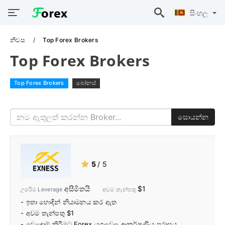
සිංහල
නිවස
Top Forex Brokers
Top Forex Brokers
Top Forex Brokers
බෝනස්
සොයන්න
★
5
/ 5
අසීමිතයි
$1
උපරිම Leverage
අවම තැන්පතු
- ඉතා හොඳින් නියාමනය කර ඇත
- අවම තැන්පතු $1
- වෙළඳාම් කිරීමට Forex යුගලවල ආකර්ෂණීය පරාසය