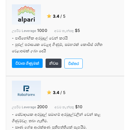
- හොඳයි පාරිභෝගික සහාය
- වෘත්තීය වෙළඳුන් සහ වෙළඳපල විශ්ලේෂකයින් විසින් සජීවී
වෙබ්නාර්ස්
★
3.4
/ 5
- වෘත්තීය වෙළඳුන් විසින් VIP වෙළඳ ඇඟවීම්
1000
$5
උපරිම Leverage
අවම තැන්පතු
- පාරිභෝගික අරමුදල් වෙන් කරයි
- පුළුල් පරාසයක වෙළඳ ගිණුම්, සමහරක් කොමිස් රහිත
වෙළඳාමක් ලබා දෙයි
- 1:1000 leverage සමඟ Forex ECN වෙත පිවිසෙන්න
විවෘත ගිණුමක්
නිවස
- අවම තැන්පතු $5
විස්තර
- Web, Desktop සහ Mobile හරහා MetaTrader 4 සහ
MetaTrader 5 මත වෙළඳාම් කරන්න
- සැබෑ මුදල් ත්‍යාග සමඟ තරඟ සහ උසස්වීම්
- Alpari Copy Trading වැඩසටහනට පිවිසෙන්න
★
3.4
/ 5
2000
$10
උපරිම Leverage
අවම තැන්පතු
- සේවාදායක අරමුදල් සමාගම් අරමුදල්වලින් වෙන් කළ
ගිණුම්වල තබා ගැනීම.
- සෘණ ශේෂ ආරක්ෂණ ප්‍රතිපත්තියක් සැපයීම.