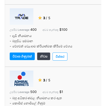
- Pro Trader මෙවලම්
- අධ්යාපනික සම්පත්
★
3
/ 5
400
$100
උපරිම Leverage
අවම තැන්පතු
- දැඩි නියාමනය
- බහුවිධ සම්මාන
- වේගවත් වෙළඳාම ක්රියාත්මක කිරීමේ වේගය
- තදින් පැතිරෙයි
විවෘත ගිණුමක්
නිවස
- කොමිස් නෑ
විස්තර
- බලවත් සහ නම්‍යශීලී වෙළඳ වේදිකා
- වෙළඳ උපකරණ විශාල තේරීමක්
- Autochartist
- සමාජ වෙළඳ වේදිකා
★
3
/ 5
- හෙජිං සහ හිස්කබල් කිරීමට අවසර ඇත
- තැන්පතු හෝ මුදල් ආපසු ගැනීමේ ගාස්තු නැත
500
$1
උපරිම Leverage
අවම තැන්පතු
- බහු අධිකරණවල නියාමනය කර ඇත
- කොමිස් නොමිලේ ගිණුම්