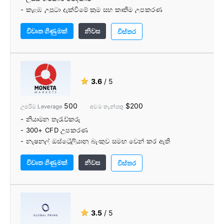
- කළඹ උපුටා දැක්වීමේ ක්‍රම සහ කෘතිම උපකරණ
- අධ්යාපන මධ්යස්ථානය
විවෘත ගිණුමක්
නිවස
විස්තර
★
3.6
/ 5
500
$200
උපරිම Leverage
අවම තැන්පතු
- නියාමන තැරැව්කරු
- 300+ CFD උපකරණ
- නැෂනල් ඔස්ට්‍රේලියානු බැංකුව සමඟ වෙන් කර ඇති
සේවාදායක අරමුදල්
විවෘත ගිණුමක්
නිවස
- සම්පූර්ණ සහ පරිශීලක-හිතකාමී Moneta Markets වෙබ් සහ
විස්තර
ජංගම වේදිකා
- වෙළඳපල හැඟීම් සහ වෙළඳපල buzz ඇතුළු සුවිශේෂී වෙළඳ
මෙවලම්
- අධ්යාපනික ද්රව්යවල විවිධත්වය
★
3.5
/ 5
- කොමිස් නිදහස් වෙළඳාම