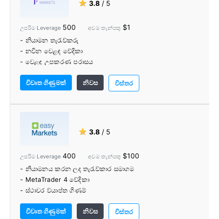
★
3.8
/ 5
500
$1
උපරිම Leverage
අවම තැන්පතු
- නියාමන තැරැව්කරු
- නවීන වෙළඳ වේදිකා
- වෙළඳ උපකරණ පරාසය
- තද පැතිරීම් සහ විශ්වාසනීය ක්රියාත්මක කිරීමේ වේගය
විවෘත ගිණුමක්
නිවස
- අඩු කොමිස් ගාස්තු
විස්තර
- අවම $1 තැන්පතුව
- බහු ගිණුම් අරමුදල් විකල්ප
- තැන්පතු / ආපසු ගැනීමේ ගාස්තු නැත
- බලවත් වෙළඳ මෙවලම්
★
3.8
/ 5
- වට්ටම් සහිත VPS
- PAMM/MAM
400
$100
උපරිම Leverage
අවම තැන්පතු
- විශිෂ්ට පාරිභෝගික සහාය
- නියාමනය කරන ලද තැරැව්කාර සමාගම
- MetaTrader 4 වේදිකා
- ස්ථාවර ව්යාප්ත ගිණුම්
- කොමිස් නොමිලේ ගිණුම්
විවෘත ගිණුමක්
නිවස
- ගනුදෙනු අවලංගු කිරීම
විස්තර