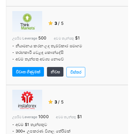
★
3
/ 5
500
$1
උපරිම Leverage
අවම තැන්පතු
- නියාමනය කරන ලද තැරැව්කාර සමාගම
- තරඟකාරී වෙළඳ කොන්දේසි
- අවම තැන්පතු අවශ්‍ය නොවේ
- වෙළඳ උපකරණ පරාසය
විවෘත ගිණුමක්
නිවස
- නම්‍යශීලී වෙළඳ වේදිකා
විස්තර
- වෙළඳ මධ්‍යම සහ ඔටෝචාර්ටිස්ට්
- VPS සේවාව
- අධ්යාපනික ද්රව්ය
★
3
/ 5
1000
$1
උපරිම Leverage
අවම තැන්පතු
- අවම $1 තැන්පතුව
- 300+ උපකරණ විශාල තේරීමක්