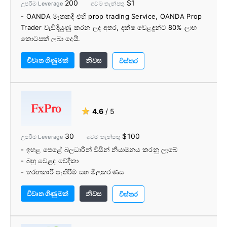
200
$1
උපරිම Leverage
අවම තැන්පතු
- OANDA මෑතකදී එහි prop trading Service, OANDA Prop
Trader වැඩිදියුණු කරන ලද අතර, දක්ෂ වෙළඳුන්ට 80% ලාභ
කොටසක් ලබා දෙයි.
- OANDA වෙළඳ වෙබ් වේදිකාව 100+ තාක්ෂණික දර්ශක,
විවෘත ගිණුමක්
නිවස
ආර්ථික ආවරණයක් සහ ඩව් ජෝන්ස් ප්‍රවෘත්ති සංග්‍රහයක් සමඟ
විස්තර
බරපතල දින වෙළඳුන්ට සේවය කරයි
- හොඳින් සැලසුම් කළ වේදිකා පිරිනමයි
- උසස් පර්යේෂණ පිරිනැමීම් සපයයි
★
4.6
/ 5
30
$100
උපරිම Leverage
අවම තැන්පතු
- ඉහළ පෙළේ බලධාරීන් විසින් නියාමනය කරනු ලැබේ
- බහු වෙළඳ වේදිකා
- තරඟකාරී පැතිරීම් සහ මිලකරණය
- පුළුල් පරාසයක වෙළඳ උපකරණ
විවෘත ගිණුමක්
නිවස
- ගනුදෙනු මේස මැදිහත් වීමක් නැත
විස්තර
- විශිෂ්ට පාරිභෝගික සහාය 24/5
- පොහොසත් අධ්යාපනික සම්පත්