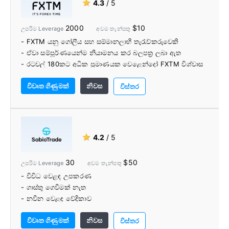
★
4.3
/ 5
- පුළුල් පරාසයක වෙළඳපල පර්යේෂණ මෙවලම්, වෙළඳ තරඟ,
ප්‍රසාද දීමනා සහ බැංකු සේවා.
2000
$10
උපරිම Leverage
අවම තැන්පතු
- 24/6 දුරකථන වෙළඳ සහාය
- FXTM යනු ගෝලීය සහ සම්මානලාභී තැරැව්කරුවෙකි
- ඒවා සම්පූර්ණයෙන්ම නියාමනය කර බලපත්‍ර ලබා ඇත
- රටවල් 180කට අධික ප්‍රමාණයක වෙළෙන්දෝ FXTM විශ්වාස
කරති
විවෘත ගිණුමක්
නිවස
- ඔවුන් සියලු වර්ගවල වෙළඳුන්ට ගැලපෙන ගිණුම් වර්ග
විස්තර
පිරිනමයි
- සෘණ සමතුලිත ආරක්ෂාව සහතික කෙරේ
- පුළුල් පරාසයක ගෙවීම් ක්රම
- නොමිලේ තැන්පතු සහ ක්ෂණික මුදල් ආපසු ගැනීම.
★
4.2
/ 5
- ඔවුන් විශාල වෙළඳ බෝනස් සහ උසස්වීම් ලබා දෙයි
- ඔවුන්ගේ වෙළඳපල පර්යේෂණ කණ්ඩායම විසින් දෛනික
30
$50
උපරිම Leverage
අවම තැන්පතු
වෙළඳපල විශ්ලේෂණය
- විවිධ වෙළඳ උපකරණ
- ගාස්තු ගෙවීමක් නැත
- නවීන වෙළඳ වේදිකාව
- සමාගම නීතිගත කිරීම සහ පාරිභෝගික ආරක්ෂාව
විවෘත ගිණුමක්
නිවස
- හොඳ පාරිභෝගික සත්කාරයක්
විස්තර