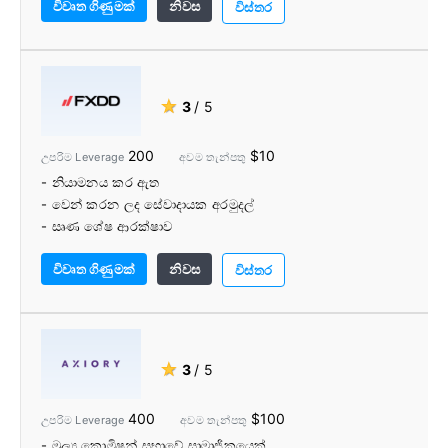
විවෘත ගිණුමක්
නිවස
විස්තර
★
3
/ 5
200
$10
උපරිම Leverage
අවම තැන්පතු
- නියාමනය කර ඇත
- වෙන් කරන ලද සේවාදායක අරමුදල්
- සෘණ ශේෂ ආරක්ෂාව
- ආයෝජක වන්දි යෝජනා ක්රමය
විවෘත ගිණුමක්
නිවස
- කොමිස් නොමිලේ ගිණුම්
විස්තර
- වෙළඳ මධ්යම
- නොමිලේ VPS
★
3
/ 5
400
$100
උපරිම Leverage
අවම තැන්පතු
- මූල්‍ය කොමිෂන් සභාවේ සාමාජිකයෙක්