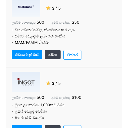
- සෘජු වෙළඳපල ප්රවේශය (DMA)
★
3
/ 5
- FIX API
- නොමිලේ ටික් දත්ත
500
$50
උපරිම Leverage
අවම තැන්පතු
- එක්සත් ජනපද සේවාදායකයින් නැත
- බහු අධිකරණවල නියාමනය කර ඇත
- සීමිත අධ්‍යාපනික ද්‍රව්‍ය
- සමාජ වෙළඳාම ලබා ගත හැකිය
- අවම $500 තැන්පතුව
- MAM/PAMM ගිණුම්
- සියලුම ගනුදෙනුකරුවන්ට නොමිලේ VPS සපයනු ලැබේ
විවෘත ගිණුමක්
නිවස
- Autochartist විසින් බලගන්වන ලද විශ්ලේෂණය සහ වෙළඳ
විස්තර
සංඥා
★
3
/ 5
500
$100
උපරිම Leverage
අවම තැන්පතු
- මුල්‍ය උපකරණ 1,000කට වඩා
- උසස් වෙළඳ වේදිකා
- බහු ගිණුම් විකල්ප
- වෙළඳ මෙවලම් සහ අධ්‍යාපනික සම්පත් පරාසයක්