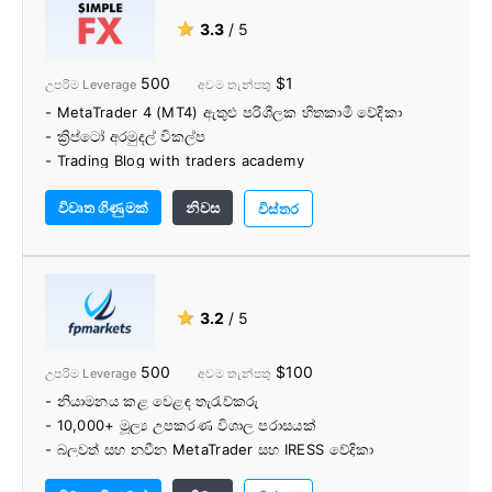
★
3.3
/ 5
500
$1
උපරිම Leverage
අවම තැන්පතු
- MetaTrader 4 (MT4) ඇතුළු පරිශීලක හිතකාමී වේදිකා
- ක්‍රිප්ටෝ අරමුදල් විකල්ප
- Trading Blog with traders academy
- DMA සඳහා FIX API
විවෘත ගිණුමක්
නිවස
- අවම $1 තැන්පතුව
විස්තර
★
3.2
/ 5
500
$100
උපරිම Leverage
අවම තැන්පතු
- නියාමනය කළ වෙළඳ තැරැව්කරු
- 10,000+ මූල්‍ය උපකරණ විශාල පරාසයක්
- බලවත් සහ නවීන MetaTrader සහ IRESS වේදිකා
- 0.0 Pips සිට raw Tight Spreads සහිත ECN මිලකරණ