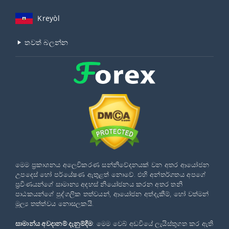
Kreyòl
තවත් බලන්න
මෙම ප්‍රකාශනය අලෙවිකරණ සන්නිවේදනයක් වන අතර ආයෝජන
උපදෙස් හෝ පර්යේෂණ ඇතුළත් නොවේ. එහි අන්තර්ගතය අපගේ
ප්‍රවීණයන්ගේ සාමාන්‍ය අදහස් නියෝජනය කරන අතර තනි
පාඨකයන්ගේ පුද්ගලික තත්වයන්, ආයෝජන අත්දැකීම්, හෝ වත්මන්
මූල්‍ය තත්ත්වය නොසලකයි.
සාමාන්ය අවදානම් දැනුම්දීම
: මෙම වෙබ් අඩවියේ ලැයිස්තුගත කර ඇති