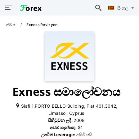
සිංහල
නිවස
Exness Revizyon
Exness සමාලෝචනය
Siafi 1,PORTO BELLO Building, Flat 401,3042,
Limassol, Cyprus
පිහිටුවන ලදී:
2008
අවම තැන්පතු:
$1
උපරිම Leverage:
අසීමිතයි