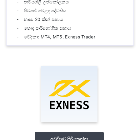
නම්යශීලී උත්තෝලකය
පිටපත් වෙළඳ පද්ධතිය
භාෂා 20 කින් සහාය
හොඳ පාරිභෝගික සහාය
වේදිකා: MT4, MT5, Exness Trader
අඩවියට පිවිසෙන්න