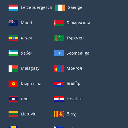
Lëtzebuergesch
Gaeilge
Maori
Беларуская
አማርኛ
Туркмен
Ўзбек
Soomaaliga
Malagasy
Монгол
Кыргызча
ភាសាខ្មែរ
ລາວ
Hrvatski
Lietuvių
සිංහල