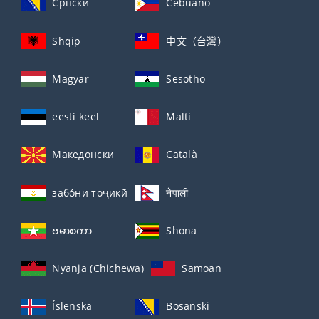
Српски
Cebuano
Shqip
中文（台灣）
Magyar
Sesotho
eesti keel
Malti
Македонски
Català
забо́ни тоҷикӣ́
नेपाली
ဗမာစကာ
Shona
Nyanja (Chichewa)
Samoan
Íslenska
Bosanski