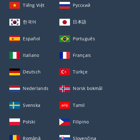
Tiếng Việt
Русский
한국어
日本語
Español
Português
Italiano
Français
Deutsch
Türkçe
Nederlands
Norsk bokmål
Svenska
Tamil
Polski
Filipino
Română
Slovenčina