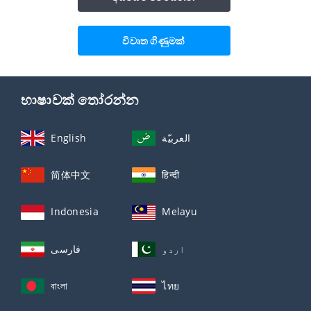
විවෘත ගිණුමක්
භාෂාවක් තෝරන්න
English
العربيّة
简体中文
हिन्दी
Indonesia
Melayu
اردو
فارسی
বাংলা
ไทย