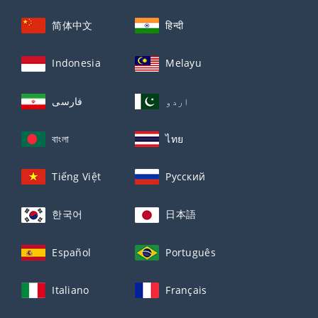
简体中文
हिन्दी
Indonesia
Melayu
اردو
فارسی
বাংলা
ไทย
Tiếng Việt
Русский
한국어
日本語
Español
Português
Italiano
Français