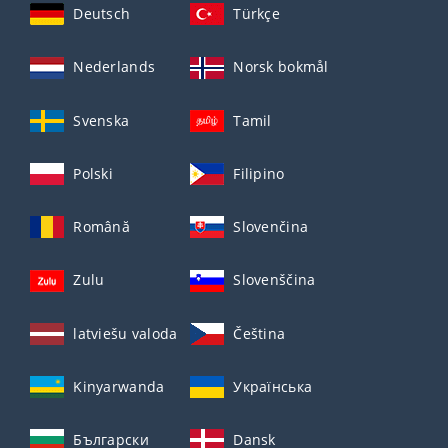
Deutsch
Türkçe
Nederlands
Norsk bokmål
Svenska
Tamil
Polski
Filipino
Română
Slovenčina
Zulu
Slovenščina
latviešu valoda
Čeština
Kinyarwanda
Українська
Български
Dansk