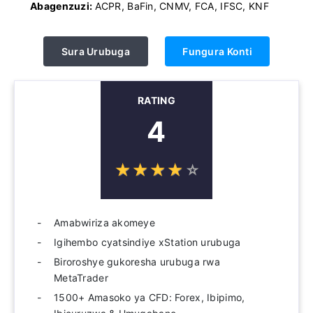
Abagenzuzi:
ACPR, BaFin, CNMV, FCA, IFSC, KNF
Sura Urubuga
Fungura Konti
RATING
4
☆
★
☆
★
☆
★
☆
★
☆
★
Amabwiriza akomeye
Igihembo cyatsindiye xStation urubuga
Biroroshye gukoresha urubuga rwa
MetaTrader
1500+ Amasoko ya CFD: Forex, Ibipimo,