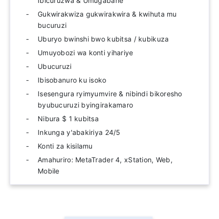
Ibicuruzwa & Umugabane
Gukwirakwiza gukwirakwira & kwihuta mu
bucuruzi
Uburyo bwinshi bwo kubitsa / kubikuza
Umuyobozi wa konti yihariye
Ubucuruzi
Ibisobanuro ku isoko
Isesengura ryimyumvire & nibindi bikoresho
byubucuruzi byingirakamaro
Nibura $ 1 kubitsa
Inkunga y'abakiriya 24/5
Konti za kisilamu
Amahuriro: MetaTrader 4, xStation, Web,
Mobile