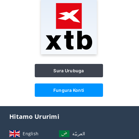
Sura Urubuga
Fungura Konti
Hitamo Ururimi
English
العربيّة