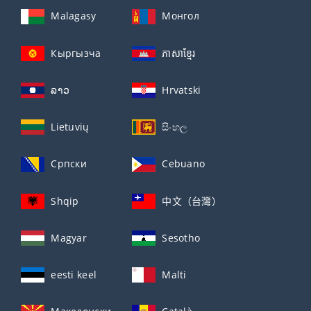
Malagasy
Монгол
Кыргызча
ភាសាខ្មែរ
ລາວ
Hrvatski
Lietuvių
සිංහල
Српски
Cebuano
Shqip
中文（台灣）
Magyar
Sesotho
eesti keel
Malti