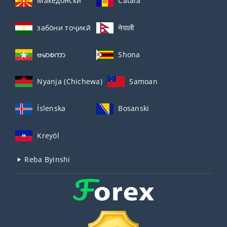
Македонски
Català
забо́ни тоҷикӣ́
नेपाली
ဗမာစကာ
Shona
Nyanja (Chichewa)
Samoan
Íslenska
Bosanski
Kreyòl
Reba Byinshi