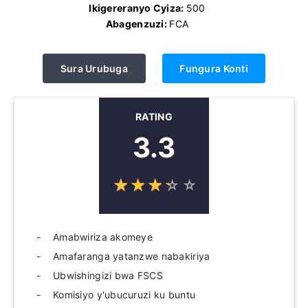
Ikigereranyo Cyiza:
500
Abagenzuzi:
FCA
Sura Urubuga
Fungura Konti
RATING
3.3
☆
★
☆
★
☆
★
☆
★
☆
★
Amabwiriza akomeye
Amafaranga yatanzwe nabakiriya
Ubwishingizi bwa FSCS
Komisiyo y'ubucuruzi ku buntu