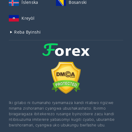
Íslenska
Bosanski
Kreyòl
Reba Byinshi
Iki gitabo ni itumanaho ryamamaza kandi ntabwo rigizwe
ninama zishoramari cyangwa ubushakashatsi. Ibirimo
biragaragaza ibitekerezo rusange byinzobere zacu kandi
ntibisuzuma imiterere yabasomyi kugiti cyabo, uburambe
bwishoramari, cyangwa uko ubukungu bwifashe ubu.