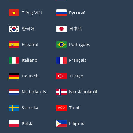
Tiếng Việt
Русский
한국어
日本語
Español
Português
Italiano
Français
Deutsch
Türkçe
Nederlands
Norsk bokmål
Svenska
Tamil
Polski
Filipino