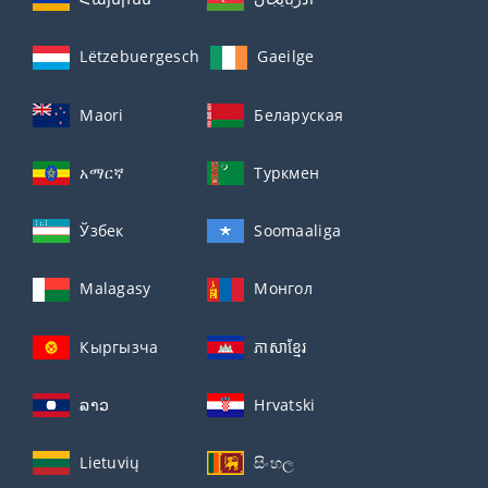
Lëtzebuergesch
Gaeilge
Maori
Беларуская
አማርኛ
Туркмен
Ўзбек
Soomaaliga
Malagasy
Монгол
Кыргызча
ភាសាខ្មែរ
ລາວ
Hrvatski
Lietuvių
සිංහල