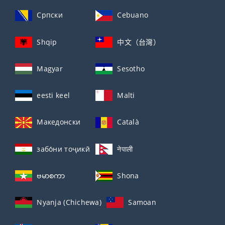
Српски
Cebuano
Shqip
中文（台灣）
Magyar
Sesotho
eesti keel
Malti
Македонски
Català
забо́ни тоҷикӣ́
नेपाली
ဗမာစကာ
Shona
Nyanja (Chichewa)
Samoan