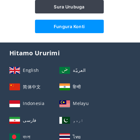
Sura Urubuga
Fungura Konti
Hitamo Ururimi
English
العربيّة
简体中文
हिन्दी
Indonesia
Melayu
اردو
فارسی
বাংলা
ไทย