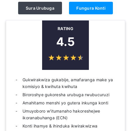
Sura Urubuga
Fungura Konti
RATING
4.5
☆
★
☆
★
☆
★
☆
★
☆
★
Gukwirakwiza gukabije, amafaranga make ya
komisiyo & kwihuta kwihuta
Biroroshye gukoresha urubuga rwubucuruzi
Amahitamo menshi yo gutera inkunga konti
Umuyoboro w'itumanaho hakoreshejwe
ikoranabuhanga (ECN)
Konti ihamye & ihinduka ikwirakwizwa