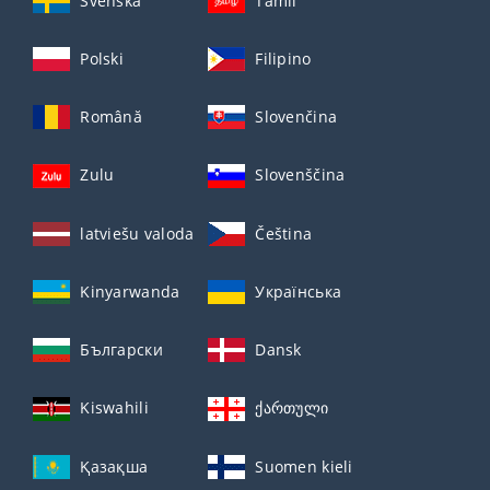
Svenska
Tamil
Polski
Filipino
Română
Slovenčina
Zulu
Slovenščina
latviešu valoda
Čeština
Kinyarwanda
Українська
Български
Dansk
Kiswahili
ქართული
Қазақша
Suomen kieli