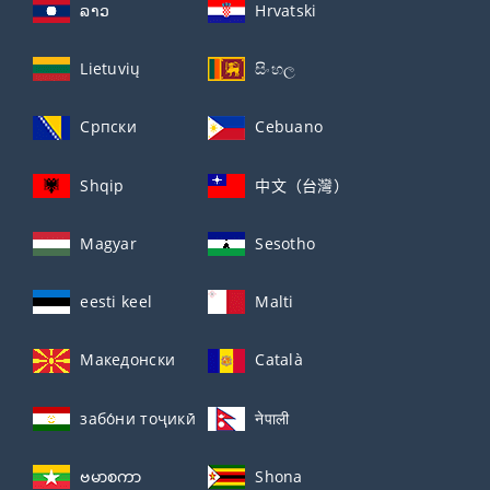
ລາວ
Hrvatski
Lietuvių
සිංහල
Српски
Cebuano
Shqip
中文（台灣）
Magyar
Sesotho
eesti keel
Malti
Македонски
Català
забо́ни тоҷикӣ́
नेपाली
ဗမာစကာ
Shona