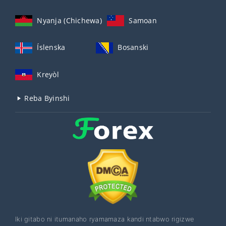
Nyanja (Chichewa)
Samoan
Íslenska
Bosanski
Kreyòl
Reba Byinshi
Iki gitabo ni itumanaho ryamamaza kandi ntabwo rigizwe