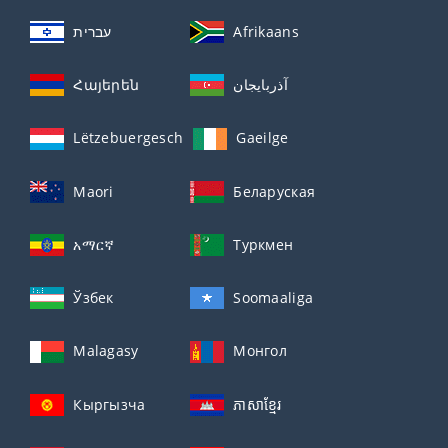
עברית
Afrikaans
Հայերեն
آذربايجان
Lëtzebuergesch
Gaeilge
Maori
Беларуская
አማርኛ
Туркмен
Ўзбек
Soomaaliga
Malagasy
Монгол
Кыргызча
ភាសាខ្មែរ