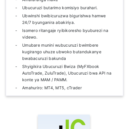
Ubucuruzi butarimo komisiyo burahari.
Ubwinshi bwibicuruzwa bigurishwa hamwe
24/7 byunganira abakiriya.
Isomero ritangaje ryibikoresho byuburezi na
videwo.
Umubare munini wubucuruzi bwimbere
kugirango uhuze ubwoko butandukanye
bwabacuruzi bakunda
Shyigikira Ubucuruzi Bwiza (MyFXbook
AutoTrade, ZuluTrade), Ubucuruzi bwa API na
konte ya MAM / PAMM.
Amahuriro: MT4, MT5, cTrader