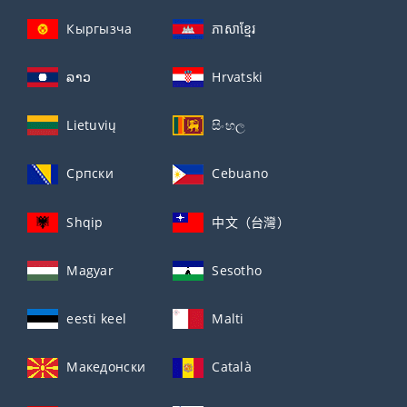
Кыргызча
ភាសាខ្មែរ
ລາວ
Hrvatski
Lietuvių
සිංහල
Српски
Cebuano
Shqip
中文（台灣）
Magyar
Sesotho
eesti keel
Malti
Македонски
Català