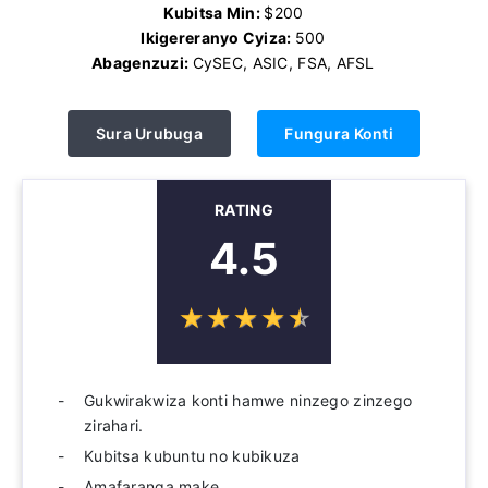
Kubitsa Min:
$200
Ikigereranyo Cyiza:
500
Abagenzuzi:
CySEC, ASIC, FSA, AFSL
Sura Urubuga
Fungura Konti
RATING
4.5
☆
★
☆
★
☆
★
☆
★
☆
★
Gukwirakwiza konti hamwe ninzego zinzego
zirahari.
Kubitsa kubuntu no kubikuza
Amafaranga make