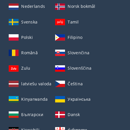
Nederlands
Norsk bokmål
Svenska
Tamil
Polski
Filipino
Română
Slovenčina
Zulu
Slovenščina
latviešu valoda
Čeština
Kinyarwanda
Українська
Български
Dansk
Kiswahili
ქართული