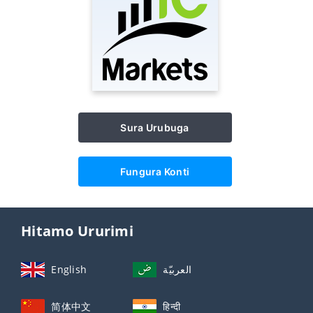
Sura Urubuga
Fungura Konti
Hitamo Ururimi
English
العربيّة
简体中文
हिन्दी