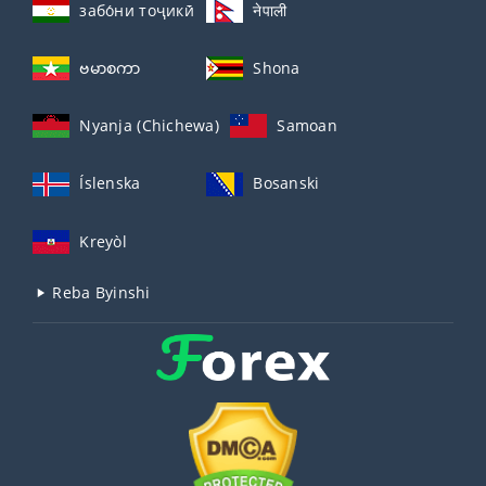
забо́ни тоҷикӣ́
नेपाली
ဗမာစကာ
Shona
Nyanja (Chichewa)
Samoan
Íslenska
Bosanski
Kreyòl
Reba Byinshi