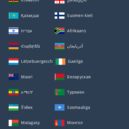
Қазақша
Suomen kieli
עברית
Afrikaans
Հայերեն
آذربايجان
Lëtzebuergesch
Gaeilge
Maori
Беларуская
አማርኛ
Туркмен
Ўзбек
Soomaaliga
Malagasy
Монгол