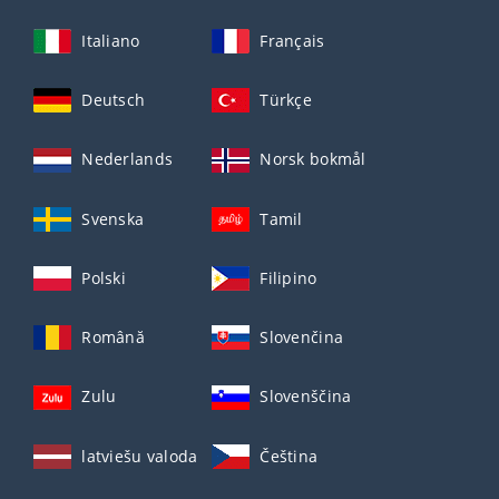
Italiano
Français
Deutsch
Türkçe
Nederlands
Norsk bokmål
Svenska
Tamil
Polski
Filipino
Română
Slovenčina
Zulu
Slovenščina
latviešu valoda
Čeština