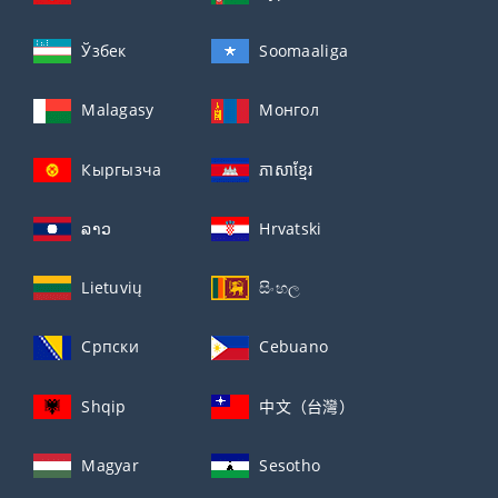
Ўзбек
Soomaaliga
Malagasy
Монгол
Кыргызча
ភាសាខ្មែរ
ລາວ
Hrvatski
Lietuvių
සිංහල
Српски
Cebuano
Shqip
中文（台灣）
Magyar
Sesotho