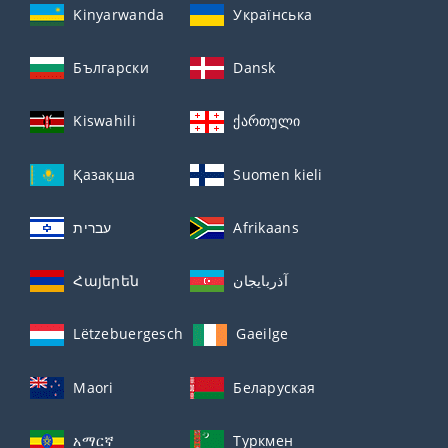
Kinyarwanda
Українська
Български
Dansk
Kiswahili
ქართული
Қазақша
Suomen kieli
עברית
Afrikaans
Հայերեն
آذربايجان
Lëtzebuergesch
Gaeilge
Maori
Беларуская
አማርኛ
Туркмен