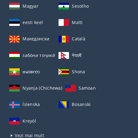
Magyar
Sesotho
eesti keel
Malti
Македонски
Català
забо́ни тоҷикӣ́
नेपाली
ဗမာစကာ
Shona
Nyanja (Chichewa)
Samoan
Íslenska
Bosanski
Kreyòl
Vezi mai mult