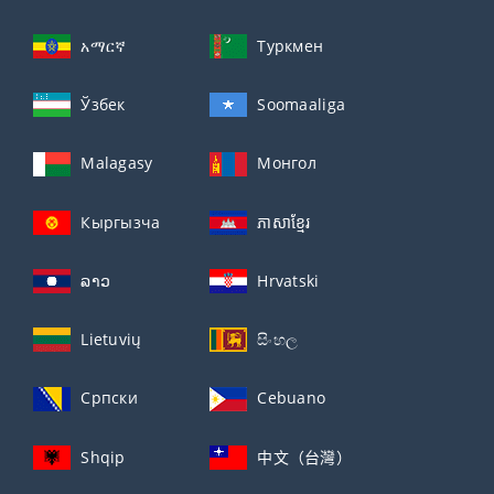
አማርኛ
Туркмен
Ўзбек
Soomaaliga
Malagasy
Монгол
Кыргызча
ភាសាខ្មែរ
ລາວ
Hrvatski
Lietuvių
සිංහල
Српски
Cebuano
Shqip
中文（台灣）