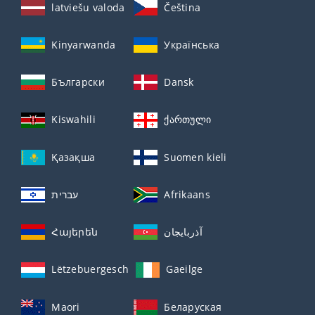
latviešu valoda
Čeština
Kinyarwanda
Українська
Български
Dansk
Kiswahili
ქართული
Қазақша
Suomen kieli
עברית
Afrikaans
Հայերեն
آذربايجان
Lëtzebuergesch
Gaeilge
Maori
Беларуская