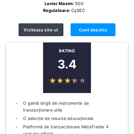
Levier Maxim:
500
Regulatoare:
CySEC
Viziteaza site-ul
Cont deschis
RATING
3.4
☆
★
☆
★
☆
★
☆
★
☆
★
O gamă largă de instrumente de
tranzacționare utile
O selecție de resurse educaționale
Platformă de tranzacționare MetaTrader 4
ușor de utilizat