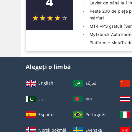
4
Levier de până la 1:1
Peste 200 de piețe pe
☆
★
☆
★
☆
★
☆
★
☆
★
mărfuri
MT4 VPS gratuit (Serv
Myfxbook AutoTrad
Platforme: MetaTrade
Alegeți o limbă
English
العربيّة
اردو
বাংলা
Español
Português
Norsk bokmål
Svenska