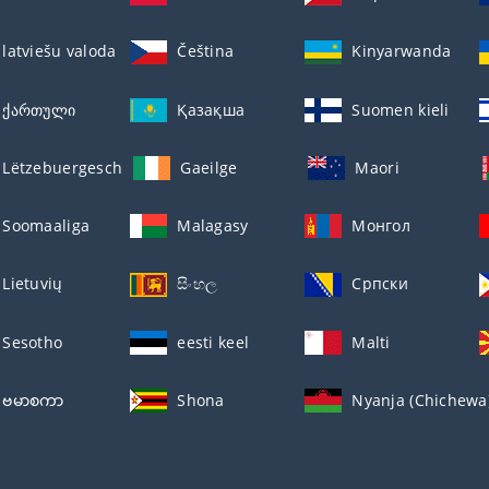
latviešu valoda
Čeština
Kinyarwanda
ქართული
Қазақша
Suomen kieli
Lëtzebuergesch
Gaeilge
Maori
Soomaaliga
Malagasy
Монгол
Lietuvių
සිංහල
Српски
Sesotho
eesti keel
Malti
ဗမာစကာ
Shona
Nyanja (Chichewa