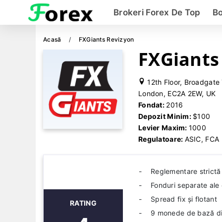
Brokeri Forex De Top
Bo
Acasă
FXGiants Revizyon
FXGiants
12th Floor, Broadgate 
London, EC2A 2EW, UK
Fondat:
2016
Depozit Minim:
$100
Levier Maxim:
1000
Regulatoare:
ASIC, FCA
Reglementare strictă
Fonduri separate ale c
Spread fix și flotant
RATING
9 monede de bază dife