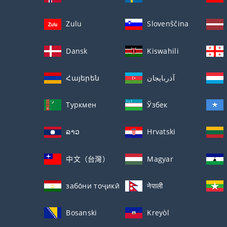
Zulu
Slovenščina
Dansk
Kiswahili
Հայերեն
آذربايجان
Туркмен
Ўзбек
ລາວ
Hrvatski
中文（台灣）
Magyar
забо́ни тоҷикӣ́
नेपाली
Bosanski
Kreyòl