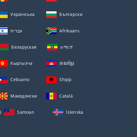
Українська
Български
עברית
Afrikaans
Беларуская
አማርኛ
Кыргызча
ភាសាខ្មែរ
Cebuano
Shqip
Македонски
Català
)
Samoan
Íslenska