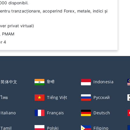
000 disponibil.
ntru tranzacționare, acoperind Forex, metale, indici și
er privat virtual)
e, PMAM
r 4
简体中文
हिन्दी
Indonesia
ไทย
Tiếng Việt
Русский
Italiano
Français
Deutsch
Tamil
Polski
Filipino