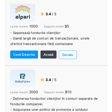
- Ei bine, suport pentru clienți
- Webinarii live oferite de comercianți profesioniști și
analiști de piață
★
3.4
/ 5
- Alerte de tranzacționare VIP de către comercianți
profesioniști
1000
$5
Levier maxim
Depozit minim
- Separează fondurile clienților
- Gamă largă de conturi de tranzacționare, unele
oferind tranzacționare fără comisioane
- Accesați Forex ECN cu un efect de levier de 1:1000
Cont Deschis
Acasă
- Depozit minim 5 USD
Detaliu
- Tranzacționați pe MetaTrader 4 și MetaTrader 5 pe
web, desktop și mobil
- Concursuri și promoții cu premii în bani reali
- Accesați programul Alpari Copy Trading
★
3.4
/ 5
2000
$10
Levier maxim
Depozit minim
- Deținerea fondurilor clienților în conturi separate de
fondurile companiei.
- Asigurarea unei politici de protecție a soldului