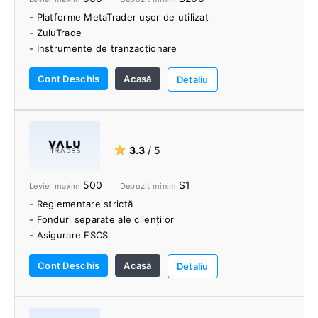
- Platforme MetaTrader ușor de utilizat
- ZuluTrade
- Instrumente de tranzacționare
- Toate strategiile de tranzacționare sunt permise
Cont Deschis
Acasă
Detaliu
★
3.3
/ 5
500
$1
Levier maxim
Depozit minim
- Reglementare strictă
- Fonduri separate ale clienților
- Asigurare FSCS
- Tranzacționare fără comisioane
Cont Deschis
Acasă
- Conturi MAM
Detaliu
- VPS gratuit
- Instrument pentru sentimente
- Indicatori suplimentari