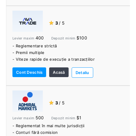
- Instrumente Pro Trader
- Resurse educaționale
★
3
/ 5
400
$100
Levier maxim
Depozit minim
- Reglementare strictă
- Premii multiple
- Viteze rapide de execuție a tranzacțiilor
- Spreadurile strânse
Cont Deschis
Acasă
- Fara comision
Detaliu
- Platforme de tranzacționare puternice și flexibile
- O gamă largă de instrumente de tranzacționare
- Autochartist
- Platforme sociale de tranzacționare
★
3
/ 5
- Acoperire și scalping sunt permise
- Fără taxe de depunere sau retragere
500
$1
Levier maxim
Depozit minim
- Reglementat în mai multe jurisdicții
- Conturi fără comision