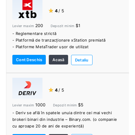
- Fonduri separate ale clienților
- Schimb IronFX Crypto
★
4
/ 5
- Asistență excelentă pentru clienți
- VPS gratuit pentru clienții calificați
200
$1
Levier maxim
Depozit minim
- Reglementare strictă
- Platformă de tranzacționare xStation premiată
- Platforme MetaTrader ușor de utilizat
- Peste 1500 de piețe CFD: Forex, indici, mărfuri și
Cont Deschis
Acasă
acțiuni
Detaliu
- Spread-uri strânse și viteze rapide de execuție a
tranzacțiilor
- Metode multiple de depunere/retragere
- Manager de cont personal dedicat
★
4
/ 5
- Academia de comerț
- Comentariu live pe piață
1000
$5
Levier maxim
Depozit minim
- Analiza sentimentelor și alte instrumente utile de
- Deriv se află în spatele unuia dintre cei mai vechi
tranzacționare
brokeri binari din industrie – Binary.com. (o companie
- Depozit minim de 1 USD
cu aproape 20 de ani de experiență)
- Asistență clienți 24/5
- Deriv este licențiat și reglementat de mai multe
- Conturi islamice