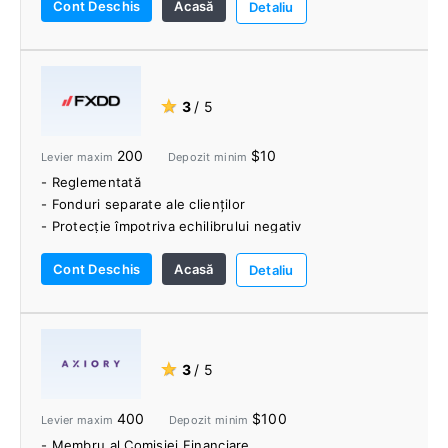
Cont Deschis
Acasă
resurse educaționale
Detaliu
★
3
/ 5
200
$10
Levier maxim
Depozit minim
- Reglementată
- Fonduri separate ale clienților
- Protecție împotriva echilibrului negativ
- Schema de compensare a investitorilor
Cont Deschis
Acasă
- Conturi fără comision
Detaliu
- Centrală comercială
- VPS gratuit
★
3
/ 5
400
$100
Levier maxim
Depozit minim
- Membru al Comisiei Financiare