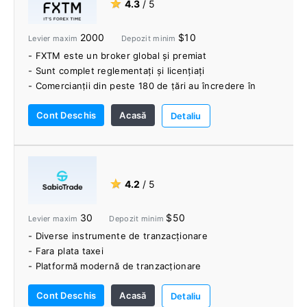
★
4.3
/ 5
API
- Gamă largă de instrumente de cercetare a pieței,
2000
$10
Levier maxim
Depozit minim
concursuri de tranzacționare, bonusuri și servicii
- FXTM este un broker global și premiat
bancare.
- Sunt complet reglementați și licențiați
- Asistență telefonică 24/6 pentru tranzacționare
- Comercianții din peste 180 de țări au încredere în
FXTM
Cont Deschis
Acasă
- Ele oferă tipuri de conturi care se potrivesc tuturor
Detaliu
tipurilor de comercianți
- Protecție garantată a soldului negativ
- Gamă largă de metode de plată
- Depuneri gratuite și retrageri instantanee.
★
4.2
/ 5
- Ele oferă bonusuri și promoții grozave de
tranzacționare
30
$50
Levier maxim
Depozit minim
- Analiza zilnică a pieței de către echipa lor de
- Diverse instrumente de tranzacționare
cercetare de piață
- Fara plata taxei
- Platformă modernă de tranzacționare
- Legalizarea firmelor și protecția clienților
Cont Deschis
Acasă
- Asistență bună pentru clienți
Detaliu