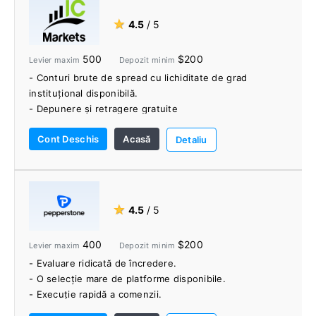
★
4.5
/ 5
500
$200
Levier maxim
Depozit minim
- Conturi brute de spread cu lichiditate de grad
instituțional disponibilă.
- Depunere și retragere gratuite
- Taxe valutare mici
Cont Deschis
Acasă
- Tranzacționare fără comision disponibilă.
Detaliu
- Gamă largă de produse tranzacționabile cu asistență
clienți 24/7.
- Biblioteca impresionantă de materiale educaționale și
videoclipuri.
★
4.5
/ 5
- Gamă largă de platforme de tranzacționare valutară
pentru a se potrivi diferitelor tipuri de preferințe ale
400
$200
Levier maxim
Depozit minim
comercianților
- Evaluare ridicată de încredere.
- Sprijiniți Tranzacționarea Socială (MyFXbook
- O selecție mare de platforme disponibile.
AutoTrade, ZuluTrade), Tranzacționarea API și conturile
- Execuție rapidă a comenzii.
MAM / PAMM.
- Webinarii oferite de comercianți experți.