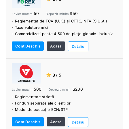
50
$50
Levier maxim
Depozit minim
- Reglementat de FCA (U.K.) și CFTC, NFA (S.U.A.)
- Taxe valutare mici
- Comercializați peste 4.500 de piețe globale, inclusiv
peste 80 de perechi valutare, mii de acțiuni,
Cont Deschis
Acasă
criptomonede populare și multe altele.
Detaliu
- Fără taxă de retragere
- Diagrame TradingView integrate în platforma web
- Gamă largă de instrumente de educație și cercetare
★
3
/ 5
500
$200
Levier maxim
Depozit minim
- Reglementare strictă
- Fonduri separate ale clienților
- Model de execuție ECN/STP
- Peste 300 de instrumente de tranzacționare CFD
Cont Deschis
Acasă
- Conturi fără comision
Detaliu
- Instrumente inteligente MT4 pentru comercianți