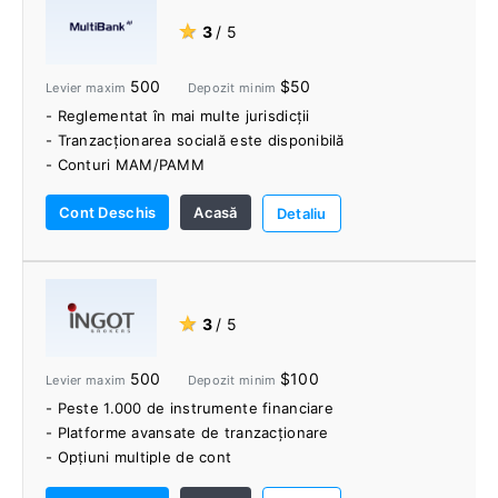
- DARWIN-uri
★
3
/ 5
- Acces direct la piață (DMA)
- FIX API
500
$50
Levier maxim
Depozit minim
- Date gratuite despre căpușe
- Reglementat în mai multe jurisdicții
- Fără clienți din SUA
- Tranzacționarea socială este disponibilă
- Material educațional limitat
- Conturi MAM/PAMM
- Depozit minim de 500 USD
- VPS gratuit este oferit tuturor clienților
Cont Deschis
Acasă
- Semnale de analiză și tranzacționare alimentate de
Detaliu
Autochartist
★
3
/ 5
500
$100
Levier maxim
Depozit minim
- Peste 1.000 de instrumente financiare
- Platforme avansate de tranzacționare
- Opțiuni multiple de cont
- O gamă largă de instrumente de tranzacționare și