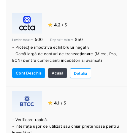
- Reglementat de Autoritatea pentru Servicii Financiare
din Malta (MFSA) și Autoritatea de Conduită Financiară
(FCA)
★
4.2
/ 5
500
$50
Levier maxim
Depozit minim
- Protecție împotriva echilibrului negativ
- Gamă largă de conturi de tranzacționare (Micro, Pro,
ECN) pentru comercianți începători și avansați
- Tranzacționați pe MT4, MT5 și cTrader pe web,
Cont Deschis
Acasă
desktop și mobil
Detaliu
- Fără depuneri de comision sau opțiuni de retragere și
la schimb valutar
- Cea mai mică răspândire din industrie
- Nu plătiți schimburi
★
4.1
/ 5
- Accesați copy trading, promoții bonus și o gamă largă
de instrumente de cercetare
- Verificare rapidă.
- Interfață ușor de utilizat sau chiar prietenoasă pentru
începători.