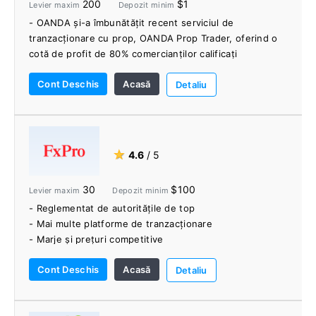
200
$1
Levier maxim
Depozit minim
- OANDA și-a îmbunătățit recent serviciul de
tranzacționare cu prop, OANDA Prop Trader, oferind o
cotă de profit de 80% comercianților calificați
- Platforma web OANDA Trade servește comercianților
Cont Deschis
Acasă
serioși, cu peste 100 de indicatori tehnici, o
Detaliu
suprapunere economică și un flux de știri Dow Jones
- Oferă platforme bine concepute
- Oferă oferte superioare de cercetare
★
4.6
/ 5
30
$100
Levier maxim
Depozit minim
- Reglementat de autoritățile de top
- Mai multe platforme de tranzacționare
- Marje și prețuri competitive
- Gamă largă de instrumente de tranzacționare
Cont Deschis
Acasă
- Nicio intervenție la biroul de tranzacționare
Detaliu
- Asistență excelentă pentru clienți 24/5
- Resurse educaționale bogate