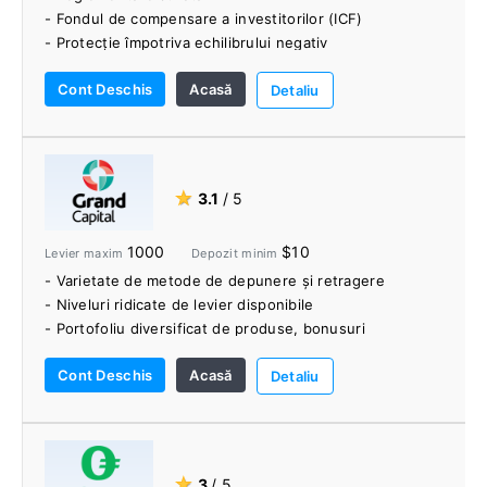
- Fondul de compensare a investitorilor (ICF)
- Protecție împotriva echilibrului negativ
- Mai multe platforme de tranzacționare flexibile
Cont Deschis
Acasă
- Opțiuni de finanțare multiple
Detaliu
- Central comercial
- conturi PAMM
- Gestionarea activelor
- Robo-Consilier
★
3.1
/ 5
1000
$10
Levier maxim
Depozit minim
- Varietate de metode de depunere și retragere
- Niveluri ridicate de levier disponibile
- Portofoliu diversificat de produse, bonusuri
disponibile
Cont Deschis
Acasă
- Sunt acceptate atât MT4, cât și MT5
Detaliu
- Opțiuni de investiții RAMM și LAMM
- Echipa multilingvă de asistență pentru clienți
- Peste 40 de birouri ale companiei operează în
întreaga lume
★
3
/ 5