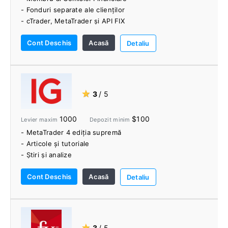
- Fonduri separate ale clienților
- cTrader, MetaTrader și API FIX
- Peste 150 de instrumente de tranzacționare
Cont Deschis
Acasă
- AutoCharist
Detaliu
- conturi PAMM/MAM
- Munca caritabila
★
3
/ 5
1000
$100
Levier maxim
Depozit minim
- MetaTrader 4 ediția supremă
- Articole și tutoriale
- Știri și analize
- Opțiuni flexibile de finanțare
Cont Deschis
Acasă
Detaliu
★
3
/ 5