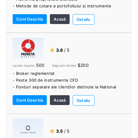
- Metode de cotare a portofoliului și instrumente
sintetice
Cont Deschis
Acasă
- Centru de educație
Detaliu
★
3.6
/ 5
500
$200
Levier maxim
Depozit minim
- Broker reglementat
- Peste 300 de instrumente CFD
- Fonduri separate ale clienților deținute la National
Australia Bank
Cont Deschis
Acasă
- Platforme web și mobile ale Moneta Markets
Detaliu
complete și ușor de utilizat
- Instrumente de tranzacționare exclusive, inclusiv
sentimentul pieței și zgomotul pieței
- Varietate de materiale educaționale
★
3.5
/ 5
- Tranzacționare fără comisioane