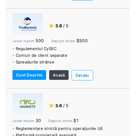
- Rata de înghețare
- Inside Viewer
- Aplicația easyMarkets
- Stop loss garantat gratuit
★
3.8
/ 5
- Diagrame și semnale centrale de tranzacționare
500
$500
Levier maxim
Depozit minim
- Regulamentul CySEC
- Conturi de client separate
- Spreadurile strânse
- Platformă socială/copy trading
Cont Deschis
Acasă
- Pachetul EA extinde setul de caracteristici
Detaliu
★
3.6
/ 5
30
$1
Levier maxim
Depozit minim
- Reglementare strictă pentru operațiunile UE
- Platformă proprietară avansată