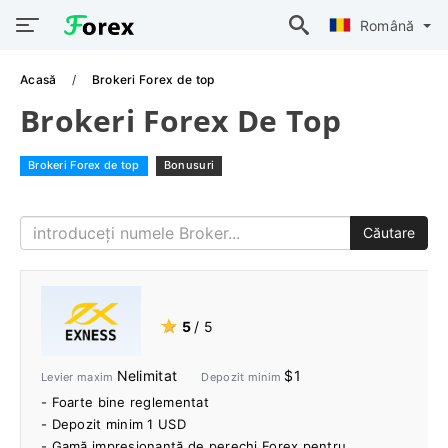
Română
Acasă
Brokeri Forex de top
Brokeri Forex De Top
Brokeri Forex de top
Bonusuri
Căutare
★
5
/ 5
Nelimitat
$1
Levier maxim
Depozit minim
- Foarte bine reglementat
- Depozit minim 1 USD
- Gamă impresionantă de perechi Forex pentru