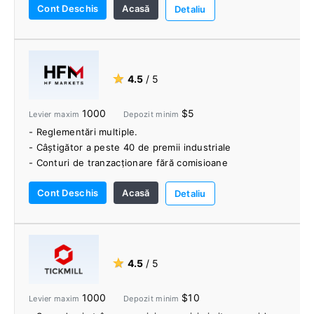
Cont Deschis
Acasă
- Gamă largă de instrumente tranzacționabile.
Detaliu
- Serviciu clienți 24/7.
- Gazduire VPS.
- Instrumente de la terți.
- Suplimente MetaTrader.
★
4.5
/ 5
1000
$5
Levier maxim
Depozit minim
- Reglementări multiple.
- Câștigător a peste 40 de premii industriale
- Conturi de tranzacționare fără comisioane
disponibile.
Cont Deschis
Acasă
- Broker cu unele dintre cele mai bune game de piețe
Detaliu
Forex și mărfuri
- Finanțare gratuită a contului
- Transfer automat - retrage instantaneu fonduri
- Asistență Copy Trading
★
4.5
/ 5
- Asistență dedicată 24/5 în peste 27 de limbi
1000
$10
Levier maxim
Depozit minim