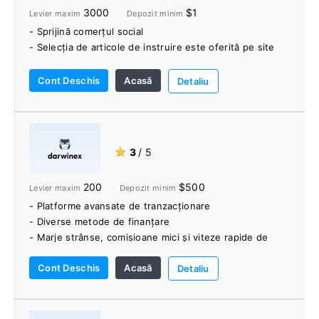
3000
$1
Levier maxim
Depozit minim
- Sprijină comerțul social
- Selecția de articole de instruire este oferită pe site
Cont Deschis
Acasă
Detaliu
★
3
/ 5
200
$500
Levier maxim
Depozit minim
- Platforme avansate de tranzacționare
- Diverse metode de finanțare
- Marje strânse, comisioane mici și viteze rapide de
execuție
Cont Deschis
Acasă
- Reglementare strictă
Detaliu
- asigurare FSCS
- Conturi separate
- Comerțul social