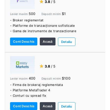
★
3.8
/ 5
bogată în funcții.
- Gamă largă de instrumente de educație și cercetare.
500
$1
Levier maxim
Depozit minim
- Broker reglementat
- Platforme de tranzacționare sofisticate
- Gama de instrumente de tranzacționare
- Spreaste strânse și viteze de execuție fiabile
Cont Deschis
Acasă
- Comisioane mici
Detaliu
- Depozit minim de 1 USD
- Opțiuni multiple de finanțare în cont
- Fără taxe de depunere/retragere
- Instrumente de tranzacționare puternice
★
3.8
/ 5
- VPS cu reducere
- PAMM/MAM
400
$100
Levier maxim
Depozit minim
- Asistență excelentă pentru clienți
- Firma de brokeraj reglementata
- Platforme MetaTrader 4
- Conturi cu spread fix
- Conturi fără comision
Cont Deschis
Acasă
- dealCancellation
Detaliu