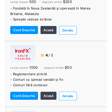
500
$200
Levier maxim
Depozit minim
criptomonede.
- Fondată în Noua Zeelandă și operează în Marea
Britanie, Malaezia
- Spreads reduse strânse
- Opțiuni de tranzacționare profesionale și cu
Cont Deschis
Acasă
amănuntul
Detaliu
- Număr mare de moduri de a reumple și de a retrage
fonduri
- BlackBull Markets nu percepe comision pentru
depunerea de fonduri.
★
4
/ 5
- Sprijiniți comerțul social
- O gamă largă de resurse și instrumente educaționale
1000
$50
Levier maxim
Depozit minim
- Reglementare strictă
- Conturi cu spread variabil și fix
- Conturi fără comision
- Platforme de tranzacționare premiate
Cont Deschis
Acasă
- Aplicația IronFX Research
Detaliu
- Gamă bună de perechi valutare forex
- Metode multiple de depunere/retragere