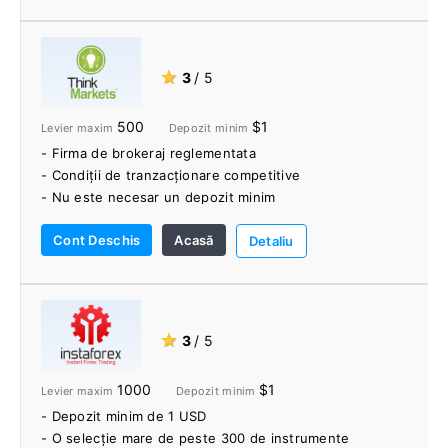
- Echipa de asistență pentru clienți vorbește 12 limbi
★
3
/ 5
500
$1
Levier maxim
Depozit minim
- Firma de brokeraj reglementata
- Condiții de tranzacționare competitive
- Nu este necesar un depozit minim
- Gama de instrumente de tranzacționare
Cont Deschis
Acasă
- Platforme de tranzacționare flexibile
Detaliu
- Trading Central & Autochartist
- Serviciu VPS
- Materiale educative
★
3
/ 5
1000
$1
Levier maxim
Depozit minim
- Depozit minim de 1 USD
- O selecție mare de peste 300 de instrumente