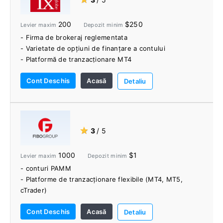
200
$250
Levier maxim
Depozit minim
- Firma de brokeraj reglementata
- Varietate de opțiuni de finanțare a contului
- Platformă de tranzacționare MT4
Cont Deschis
Acasă
Detaliu
★
3
/ 5
1000
$1
Levier maxim
Depozit minim
- conturi PAMM
- Platforme de tranzacționare flexibile (MT4, MT5,
cTrader)
- Comerțul social
Cont Deschis
Acasă
- Mai multe tipuri de conturi
Detaliu