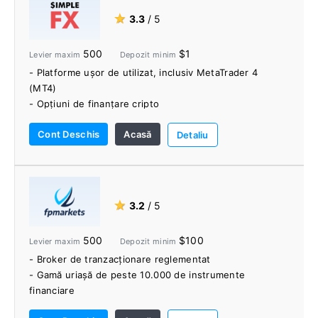
★
3.3
/ 5
500
$1
Levier maxim
Depozit minim
- Platforme ușor de utilizat, inclusiv MetaTrader 4
(MT4)
- Opțiuni de finanțare cripto
- Blog de tranzacționare cu academia de comercianți
Cont Deschis
Acasă
- FIX API pentru DMA
Detaliu
- Depozit minim de 1 USD
★
3.2
/ 5
500
$100
Levier maxim
Depozit minim
- Broker de tranzacționare reglementat
- Gamă uriașă de peste 10.000 de instrumente
financiare
- Platforme puternice și sofisticate MetaTrader și IRESS