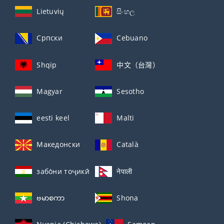
Lietuvių
සිංහල
Српски
Cebuano
Shqip
中文（台灣）
Magyar
Sesotho
eesti keel
Malti
Македонски
Català
забо́ни тоҷикӣ́
नेपाली
ဗမာစကာ
Shona