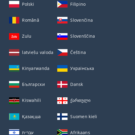
Polski
Filipino
Română
Slovenčina
Zulu
Slovenščina
latviešu valoda
Čeština
Kinyarwanda
Українська
Български
Dansk
Kiswahili
ქართული
Қазақша
Suomen kieli
עברית
Afrikaans