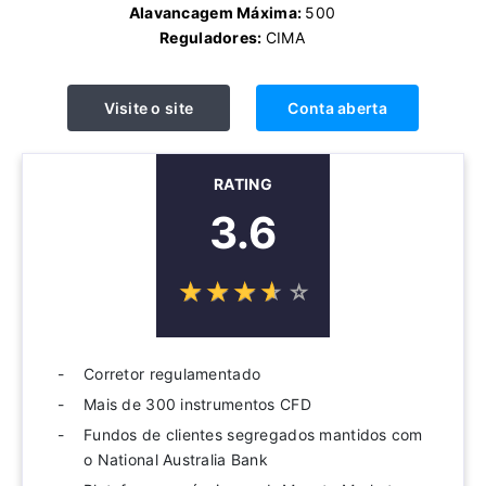
Alavancagem Máxima:
500
Reguladores:
CIMA
Visite o site
Conta aberta
RATING
3.6
☆
★
☆
★
☆
★
☆
★
☆
★
Corretor regulamentado
Mais de 300 instrumentos CFD
Fundos de clientes segregados mantidos com
o National Australia Bank