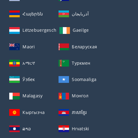
Հայերեն
آذربايجان
Lëtzebuergesch
Gaeilge
Maori
Беларуская
አማርኛ
Туркмен
Ўзбек
Soomaaliga
Malagasy
Монгол
Кыргызча
ភាសាខ្មែរ
ລາວ
Hrvatski