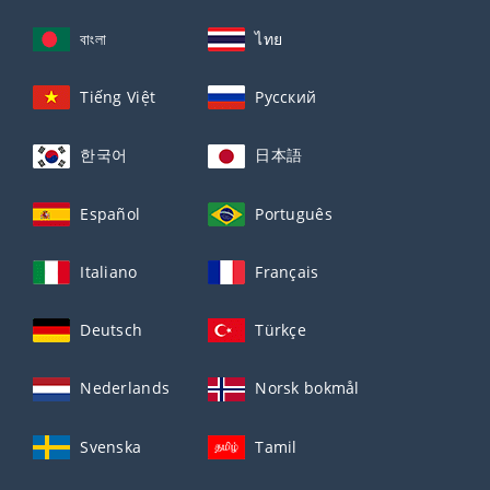
বাংলা
ไทย
Tiếng Việt
Русский
한국어
日本語
Español
Português
Italiano
Français
Deutsch
Türkçe
Nederlands
Norsk bokmål
Svenska
Tamil