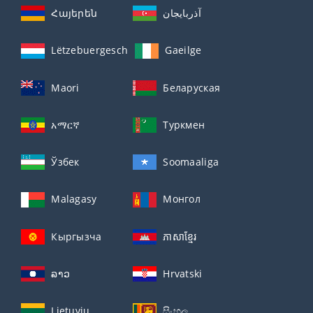
Հայերեն
آذربايجان
Lëtzebuergesch
Gaeilge
Maori
Беларуская
አማርኛ
Туркмен
Ўзбек
Soomaaliga
Malagasy
Монгол
Кыргызча
ភាសាខ្មែរ
ລາວ
Hrvatski
Lietuvių
සිංහල