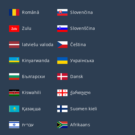
Română
Slovenčina
Zulu
Slovenščina
latviešu valoda
Čeština
Kinyarwanda
Українська
Български
Dansk
Kiswahili
ქართული
Қазақша
Suomen kieli
עברית
Afrikaans