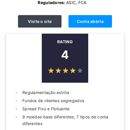
Reguladores:
ASIC, FCA
Visite o site
Conta aberta
RATING
4
☆
★
☆
★
☆
★
☆
★
☆
★
Regulamentação estrita
Fundos de clientes segregados
Spread Fixo e Flutuante
9 moedas base diferentes, 7 tipos de conta
diferentes