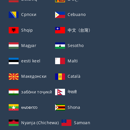
Српски
Cebuano
Shqip
中文（台灣）
Magyar
Sesotho
eesti keel
Malti
Македонски
Català
забо́ни тоҷикӣ́
नेपाली
ဗမာစကာ
Shona
Nyanja (Chichewa)
Samoan