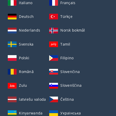
Italiano
Français
Deutsch
Türkçe
Nederlands
Norsk bokmål
Svenska
Tamil
Polski
Filipino
Română
Slovenčina
Zulu
Slovenščina
latviešu valoda
Čeština
Kinyarwanda
Українська