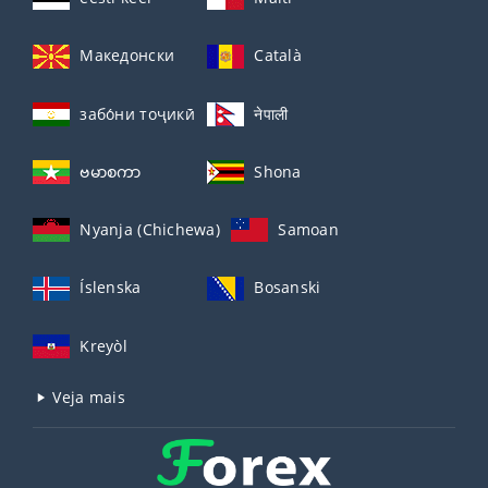
Македонски
Català
забо́ни тоҷикӣ́
नेपाली
ဗမာစကာ
Shona
Nyanja (Chichewa)
Samoan
Íslenska
Bosanski
Kreyòl
Veja mais