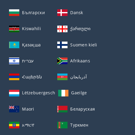
Български
Dansk
Kiswahili
ქართული
Қазақша
Suomen kieli
עברית
Afrikaans
Հայերեն
آذربايجان
Lëtzebuergesch
Gaeilge
Maori
Беларуская
አማርኛ
Туркмен