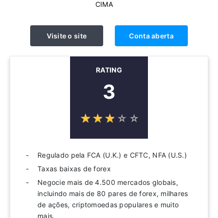
CIMA
Visite o site
Conta aberta
RATING
3
☆
★
☆
★
☆
★
☆
★
☆
★
Regulado pela FCA (U.K.) e CFTC, NFA (U.S.)
Taxas baixas de forex
Negocie mais de 4.500 mercados globais,
incluindo mais de 80 pares de forex, milhares
de ações, criptomoedas populares e muito
mais.