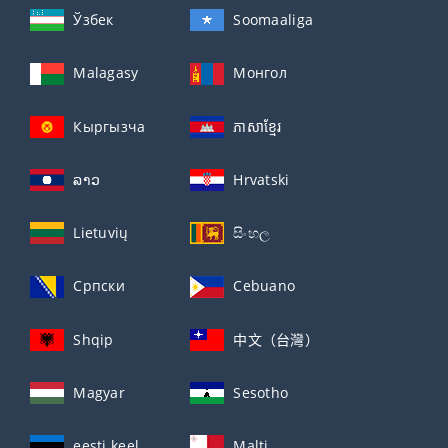
Ўзбек
Soomaaliga
Malagasy
Монгол
Кыргызча
ភាសាខ្មែរ
ລາວ
Hrvatski
Lietuvių
සිංහල
Српски
Cebuano
Shqip
中文（台灣）
Magyar
Sesotho
eesti keel
Malti