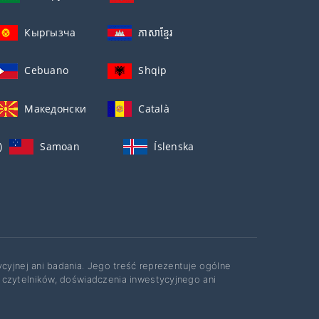
Кыргызча
ភាសាខ្មែរ
Cebuano
Shqip
Македонски
Català
)
Samoan
Íslenska
ycyjnej ani badania. Jego treść reprezentuje ogólne
 czytelników, doświadczenia inwestycyjnego ani