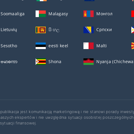
Soomaaliga
Malagasy
Монгол
Lietuvių
සිංහල
Српски
Sesotho
eesti keel
Malti
ဗမာစကာ
Shona
Nyanja (Chichewa
 publikacja jest komunikacją marketingową i nie stanowi porady inwest
aszych ekspertów i nie uwzględnia sytuacji osobistej poszczególnych
 sytuacji finansowej.