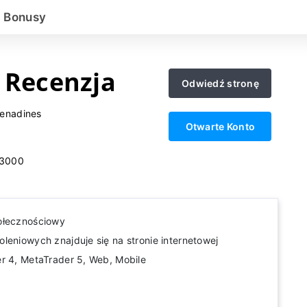
Bonusy
x Recenzja
Odwiedź stronę
renadines
Otwarte Konto
3000
ołecznościowy
leniowych znajduje się na stronie internetowej
r 4, MetaTrader 5, Web, Mobile