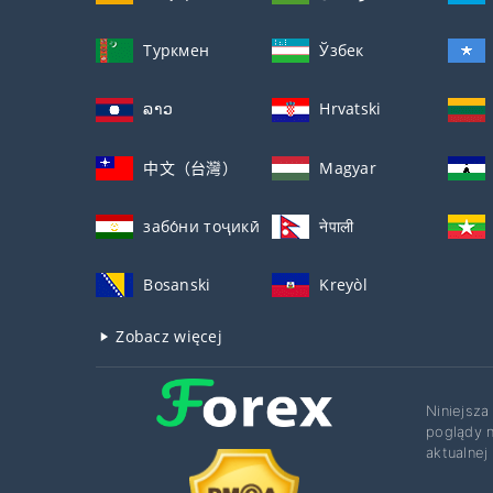
Туркмен
Ўзбек
ລາວ
Hrvatski
中文（台灣）
Magyar
забо́ни тоҷикӣ́
नेपाली
Bosanski
Kreyòl
Zobacz więcej
Niniejsza
poglądy n
aktualnej