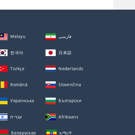
Melayu
فارسی
한국어
日本語
Türkçe
Nederlands
Română
Slovenčina
Українська
Български
עברית
Afrikaans
Беларуская
አማርኛ