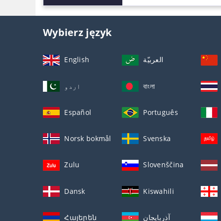
Wybierz język
English
العربيّة
اردو
বাংলা
Español
Português
Norsk bokmål
Svenska
Zulu
Slovenščina
Dansk
Kiswahili
Հայերեն
آذربايجان