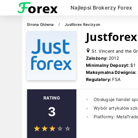
Najlepsi Brokerzy Forex
Strona Główna
Justforex Revizyon
Justfore
St. Vincent and the G
Założony:
2012
Minimalny Depozyt:
$1
Maksymalna Dźwignia:
Regulatory:
FSA
RATING
Obsługuje handel sp
3
Wybór artykułów szko
Platformy: MetaTrade
☆
★
☆
★
☆
★
☆
★
☆
★