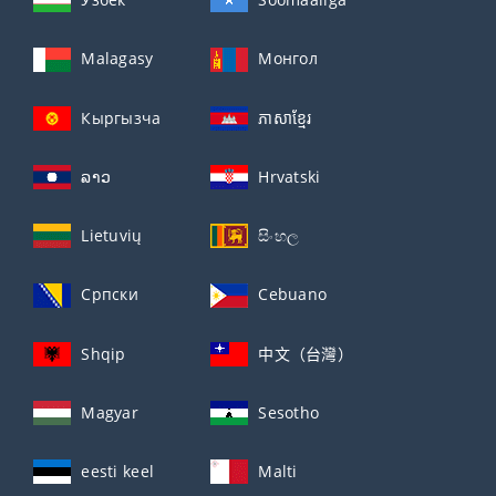
Malagasy
Монгол
Кыргызча
ភាសាខ្មែរ
ລາວ
Hrvatski
Lietuvių
සිංහල
Српски
Cebuano
Shqip
中文（台灣）
Magyar
Sesotho
eesti keel
Malti