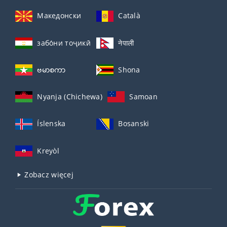
Македонски
Català
забо́ни тоҷикӣ́
नेपाली
ဗမာစကာ
Shona
Nyanja (Chichewa)
Samoan
Íslenska
Bosanski
Kreyòl
Zobacz więcej