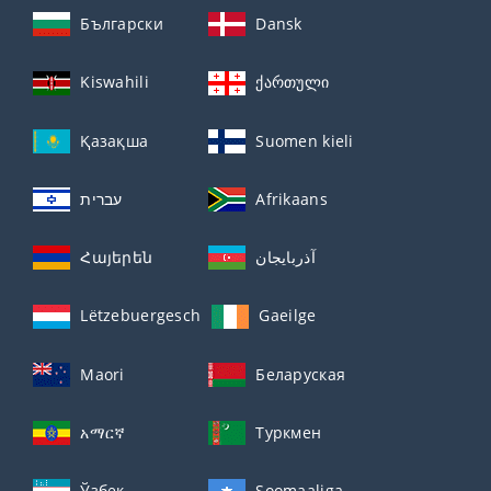
Български
Dansk
Kiswahili
ქართული
Қазақша
Suomen kieli
עברית
Afrikaans
Հայերեն
آذربايجان
Lëtzebuergesch
Gaeilge
Maori
Беларуская
አማርኛ
Туркмен
Ўзбек
Soomaaliga