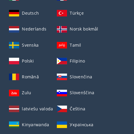
Deutsch
Türkçe
Nederlands
Norsk bokmål
Svenska
Tamil
Polski
Filipino
Română
Slovenčina
Zulu
Slovenščina
latviešu valoda
Čeština
Kinyarwanda
Українська