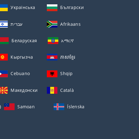
Українська
Български
עברית
Afrikaans
Беларуская
አማርኛ
Кыргызча
ភាសាខ្មែរ
Cebuano
Shqip
Македонски
Català
)
Samoan
Íslenska