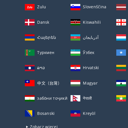
Zulu
Slovenščina
Dansk
Kiswahili
Հայերեն
آذربايجان
Туркмен
Ўзбек
ລາວ
Hrvatski
中文（台灣）
Magyar
забо́ни тоҷикӣ́
नेपाली
Bosanski
Kreyòl
Zobacz więcej