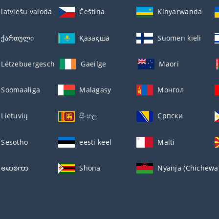
latviešu valoda
Čeština
Kinyarwanda
ქართული
Қазақша
Suomen kieli
Lëtzebuergesch
Gaeilge
Maori
Soomaaliga
Malagasy
Монгол
Lietuvių
සිංහල
Српски
Sesotho
eesti keel
Malti
ဗမာစကာ
Shona
Nyanja (Chichewa