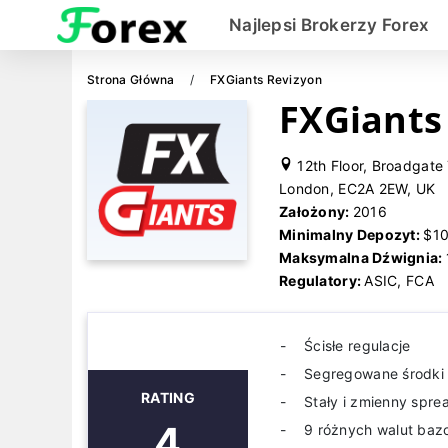
Najlepsi Brokerzy Forex
Strona Główna
FXGiants Revizyon
FXGiants
12th Floor, Broadgate 
London, EC2A 2EW, UK
Założony:
2016
Minimalny Depozyt:
$1
Maksymalna Dźwignia:
Regulatory:
ASIC, FCA
Ścisłe regulacje
Segregowane środki 
RATING
Stały i zmienny spre
4
9 różnych walut baz