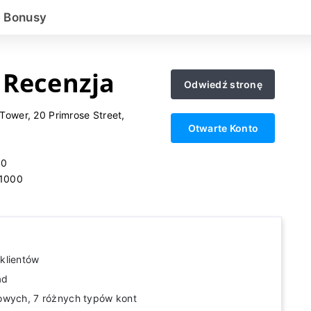
Bonusy
 Recenzja
Odwiedź stronę
Tower, 20 Primrose Street,
Otwarte Konto
00
1000
klientów
ad
owych, 7 różnych typów kont