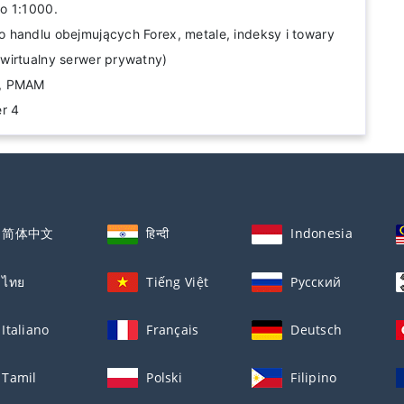
o 1:1000.
 handlu obejmujących Forex, metale, indeksy i towary
wirtualny serwer prywatny)
e, PMAM
r 4
简体中文
हिन्दी
Indonesia
ไทย
Tiếng Việt
Русский
Italiano
Français
Deutsch
Tamil
Polski
Filipino