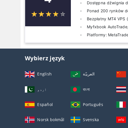
Dostępna dźwignia d
Ponad 200 rynków do
☆
★
☆
★
☆
★
☆
★
☆
★
Bezpłatny MT4 VPS (
Myfxbook AutoTrad
Platformy: MetaTrade
Wybierz język
English
العربيّة
اردو
বাংলা
Español
Português
Norsk bokmål
Svenska