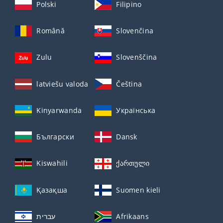
Polski
Filipino
Română
Slovenčina
Zulu
Slovenščina
latviešu valoda
Čeština
Kinyarwanda
Українська
Български
Dansk
Kiswahili
ქართული
Қазақша
Suomen kieli
עברית
Afrikaans