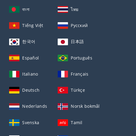
বাংলা
ไทย
Tiếng Việt
Русский
한국어
日本語
Español
Português
Italiano
Français
Deutsch
Türkçe
Nederlands
Norsk bokmål
Svenska
Tamil