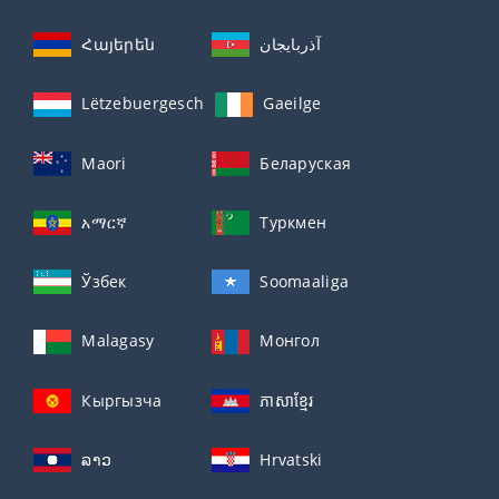
Հայերեն
آذربايجان
Lëtzebuergesch
Gaeilge
Maori
Беларуская
አማርኛ
Туркмен
Ўзбек
Soomaaliga
Malagasy
Монгол
Кыргызча
ភាសាខ្មែរ
ລາວ
Hrvatski