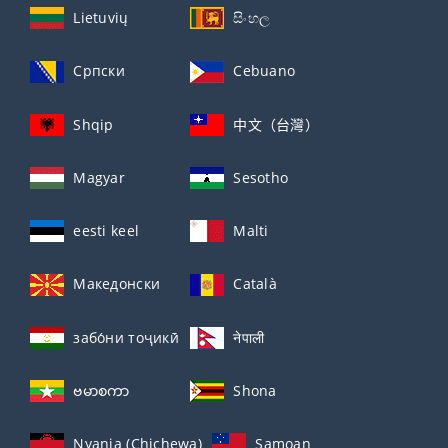
Lietuvių
සිංහල
Српски
Cebuano
Shqip
中文（台灣）
Magyar
Sesotho
eesti keel
Malti
Македонски
Català
забо́ни тоҷикӣ́
नेपाली
ဗမာစကာ
Shona
Nyanja (Chichewa)
Samoan