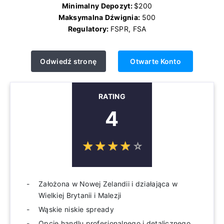
Minimalny Depozyt:
$200
Maksymalna Dźwignia:
500
Regulatory:
FSPR, FSA
Odwiedź stronę
Otwarte Konto
RATING
4
☆
★
☆
★
☆
★
☆
★
☆
★
Założona w Nowej Zelandii i działająca w
Wielkiej Brytanii i Malezji
Wąskie niskie spready
Opcje handlu profesjonalnego i detalicznego