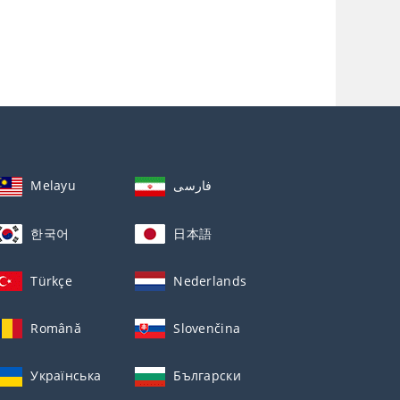
Melayu
فارسی
한국어
日本語
Türkçe
Nederlands
Română
Slovenčina
Українська
Български