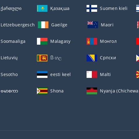
ქართული
Қазақша
Suomen kieli
Lëtzebuergesch
Gaeilge
Maori
Soomaaliga
Malagasy
Монгол
Lietuvių
සිංහල
Српски
Sesotho
eesti keel
Malti
ဗမာစကာ
Shona
Nyanja (Chichewa