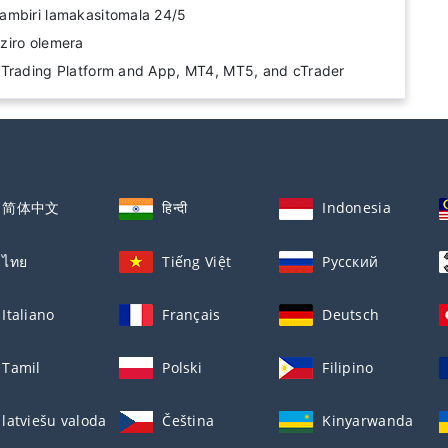
ambiri lamakasitomala 24/5
ziro olemera
 Trading Platform and App, MT4, MT5, and cTrader
简体中文
हिन्दी
Indonesia
ไทย
Tiếng Việt
Русский
Italiano
Français
Deutsch
Tamil
Polski
Filipino
latviešu valoda
Čeština
Kinyarwanda