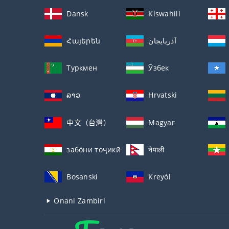
Dansk
Kiswahili
Հայերեն
آذربايجان
Туркмен
Ўзбек
ລາວ
Hrvatski
中文（台灣）
Magyar
забо́ни тоҷикӣ́
नेपाली
Bosanski
Kreyòl
Onani Zambiri