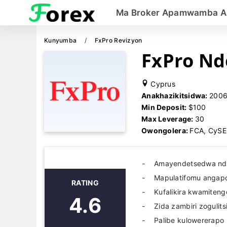
Ma Broker Apamwamba A
Kunyumba
FxPro Revizyon
FxPro N
Cyprus
Anakhazikitsidwa:
200
Min Deposit:
$100
Max Leverage:
30
Owongolera:
FCA, CySE
Amayendetsedwa ndi
Mapulatifomu angapo
RATING
Kufalikira kwamiteng
4.6
Zida zambiri zogulits
Palibe kulowererapo 