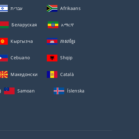
עברית
Afrikaans
Беларуская
አማርኛ
Кыргызча
ភាសាខ្មែរ
Cebuano
Shqip
Македонски
Català
)
Samoan
Íslenska