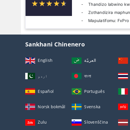
☆
★
☆
★
☆
★
☆
★
☆
★
Thandizo labwino kw
Zothandizira maphun
Mapulatifomu: FxPro
Sankhani Chinenero
English
العربيّة
اردو
বাংলা
Español
Português
Norsk bokmål
Svenska
Zulu
Slovenščina