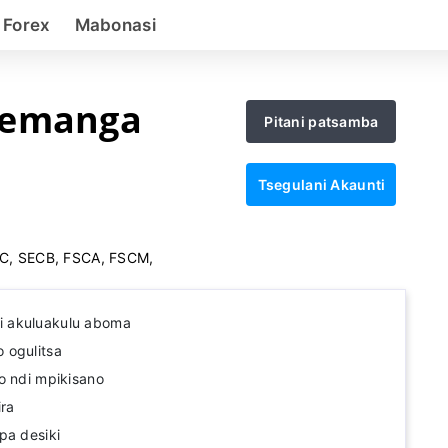
 Forex
Mabonasi
demanga
Pitani patsamba
Tsegulani Akaunti
6
C, SECB, FSCA, FSCM,
 akuluakulu aboma
 ogulitsa
o ndi mpikisano
ira
pa desiki