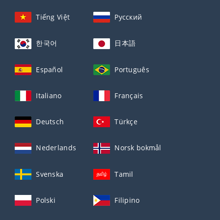
Tiếng Việt
Русский
한국어
日本語
Español
Português
Italiano
Français
Deutsch
Türkçe
Nederlands
Norsk bokmål
Svenska
Tamil
Polski
Filipino