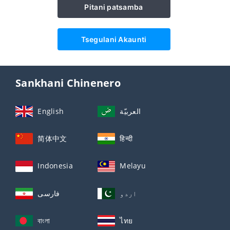
Pitani patsamba
Tsegulani Akaunti
Sankhani Chinenero
English
العربيّة
简体中文
हिन्दी
Indonesia
Melayu
اردو
فارسی
বাংলা
ไทย