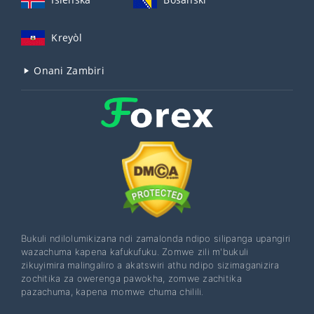
Kreyòl
Onani Zambiri
Bukuli ndilolumikizana ndi zamalonda ndipo silipanga upangiri
wazachuma kapena kafukufuku. Zomwe zili m'bukuli
zikuyimira malingaliro a akatswiri athu ndipo sizimaganizira
zochitika za owerenga pawokha, zomwe zachitika
pazachuma, kapena momwe chuma chilili.