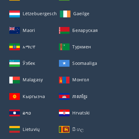
Lëtzebuergesch
Gaeilge
Maori
Беларуская
አማርኛ
Туркмен
Ўзбек
Soomaaliga
Malagasy
Монгол
Кыргызча
ភាសាខ្មែរ
ລາວ
Hrvatski
Lietuvių
සිංහල