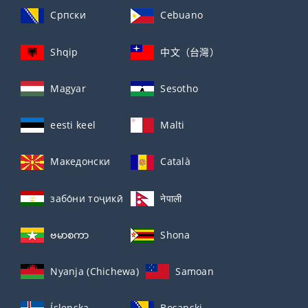
Српски
Cebuano
Shqip
中文（台灣）
Magyar
Sesotho
eesti keel
Malti
Македонски
Català
забо́ни тоҷикӣ́
नेपाली
ဗမာစကာ
Shona
Nyanja (Chichewa)
Samoan
Íslenska
Bosanski