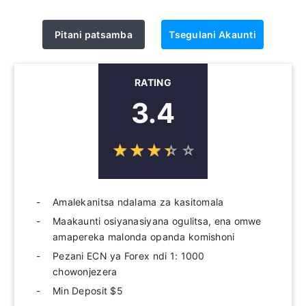
Pitani patsamba
Tsegulani Akaunti
RATING
3.4
☆
★
☆
★
☆
★
☆
★
☆
★
Amalekanitsa ndalama za kasitomala
Maakaunti osiyanasiyana ogulitsa, ena omwe
amapereka malonda opanda komishoni
Pezani ECN ya Forex ndi 1: 1000
chowonjezera
Min Deposit $5