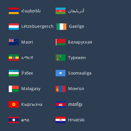
Հայերեն
آذربايجان
Lëtzebuergesch
Gaeilge
Maori
Беларуская
አማርኛ
Туркмен
Ўзбек
Soomaaliga
Malagasy
Монгол
Кыргызча
ភាសាខ្មែរ
ລາວ
Hrvatski