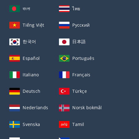
বাংলা
ไทย
Tiếng Việt
Русский
한국어
日本語
Español
Português
Italiano
Français
Deutsch
Türkçe
Nederlands
Norsk bokmål
Svenska
Tamil