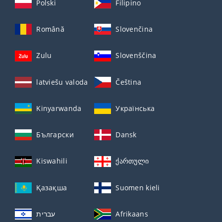
Polski
Filipino
Română
Slovenčina
Zulu
Slovenščina
latviešu valoda
Čeština
Kinyarwanda
Українська
Български
Dansk
Kiswahili
ქართული
Қазақша
Suomen kieli
עברית
Afrikaans