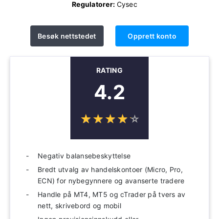
Regulatorer:
Cysec
Besøk nettstedet
Opprett konto
RATING
4.2
☆
★
☆
★
☆
★
☆
★
☆
★
Negativ balansebeskyttelse
Bredt utvalg av handelskontoer (Micro, Pro,
ECN) for nybegynnere og avanserte tradere
Handle på MT4, MT5 og cTrader på tvers av
nett, skrivebord og mobil