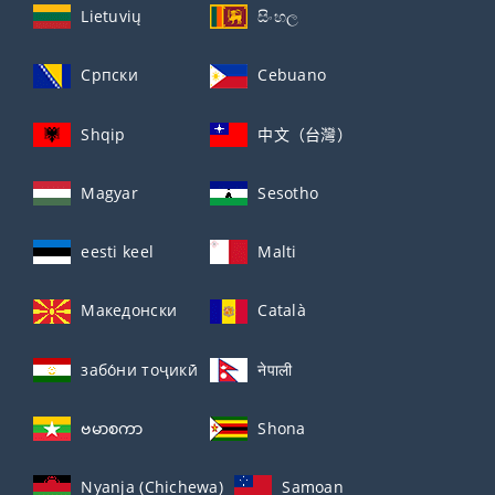
Lietuvių
සිංහල
Српски
Cebuano
Shqip
中文（台灣）
Magyar
Sesotho
eesti keel
Malti
Македонски
Català
забо́ни тоҷикӣ́
नेपाली
ဗမာစကာ
Shona
Nyanja (Chichewa)
Samoan