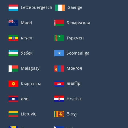
Lëtzebuergesch
Gaeilge
Maori
Беларуская
አማርኛ
Туркмен
Ўзбек
Soomaaliga
Malagasy
Монгол
Кыргызча
ភាសាខ្មែរ
ລາວ
Hrvatski
Lietuvių
සිංහල