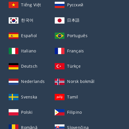
Tiếng Việt
Русский
한국어
日本語
Español
Português
Italiano
Français
Deutsch
Türkçe
Nederlands
Norsk bokmål
Svenska
Tamil
Polski
Filipino
Română
Slovenčina