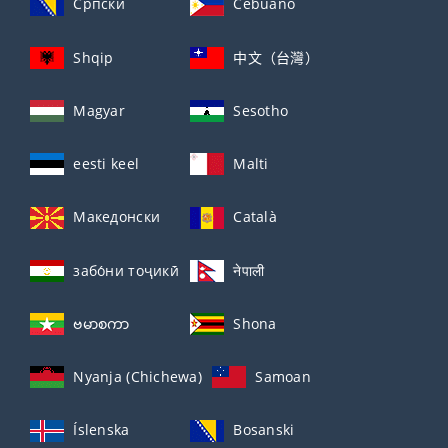
Српски
Cebuano
Shqip
中文（台灣）
Magyar
Sesotho
eesti keel
Malti
Македонски
Català
забо́ни тоҷикӣ́
नेपाली
ဗမာစကာ
Shona
Nyanja (Chichewa)
Samoan
Íslenska
Bosanski