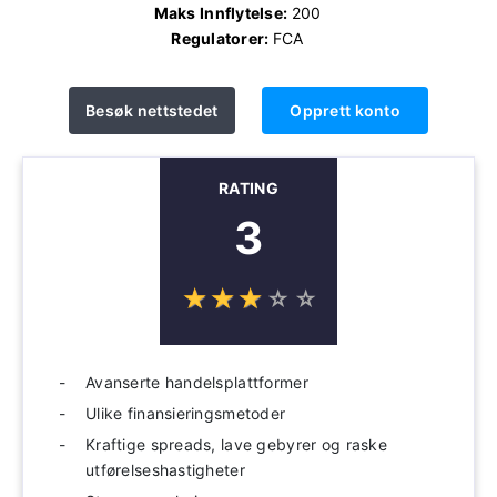
Maks Innflytelse:
200
Regulatorer:
FCA
Besøk nettstedet
Opprett konto
RATING
3
☆
★
☆
★
☆
★
☆
★
☆
★
Avanserte handelsplattformer
Ulike finansieringsmetoder
Kraftige spreads, lave gebyrer og raske
utførelseshastigheter