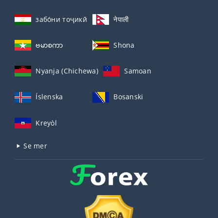
забо́ни тоҷикӣ́
नेपाली
ဗမာစကာ
Shona
Nyanja (Chichewa)
Samoan
Íslenska
Bosanski
Kreyòl
Se mer