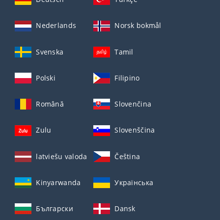
Nederlands
Norsk bokmål
Svenska
Tamil
Polski
Filipino
Română
Slovenčina
Zulu
Slovenščina
latviešu valoda
Čeština
Kinyarwanda
Українська
Български
Dansk