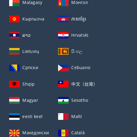
Malagasy
Монгол
Кыргызча
ភាសាខ្មែរ
ລາວ
Hrvatski
Lietuvių
සිංහල
Српски
Cebuano
Shqip
中文（台灣）
Magyar
Sesotho
eesti keel
Malti
Македонски
Català