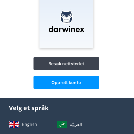
Besøk nettstedet
Opprett konto
Velg et språk
English
العربيّة