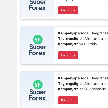
Få bonus
Kampanjeperiode:
Ubegrense
Tilgjengelig til:
Alle handlere 
Kampanjer:
50 $ gratis
Få bonus
Kampanjeperiode:
Ubegrense
Tilgjengelig til:
Alle handlere 
Kampanjer:
Innskuddsbonus -
Få bonus