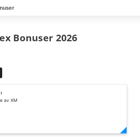
nuser
rex Bonuser 2026
t
re av XM