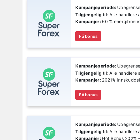
Kampanjeperiode:
Ubegrense
Tilgjengelig til:
Alle handlere 
Kampanjer:
60 % energibonus
Få bonus
Kampanjeperiode:
Ubegrense
Tilgjengelig til:
Alle handlere 
Kampanjer:
2021% innskuddsb
Få bonus
Kampanjeperiode:
Ubegrense
Tilgjengelig til:
Alle handlere 
Kampanjer:
Hot Bonus 202% -