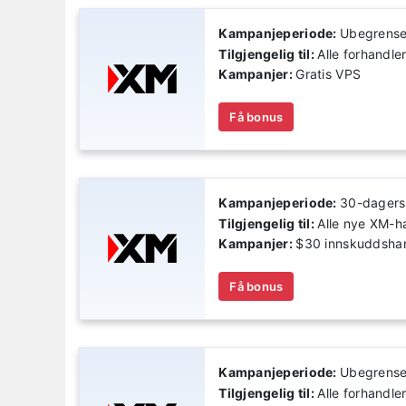
Kampanjeperiode:
Ubegrense
Tilgjengelig til:
Alle forhandle
Kampanjer:
Gratis VPS
Få bonus
Kampanjeperiode:
30-dagers 
Tilgjengelig til:
Alle nye XM-h
Kampanjer:
$30 innskuddsha
Få bonus
Kampanjeperiode:
Ubegrense
Tilgjengelig til:
Alle forhandle