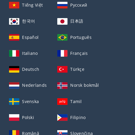
Tiếng Việt
Русский
한국어
日本語
Español
Português
Italiano
Français
Deutsch
Türkçe
Nederlands
Norsk bokmål
Svenska
Tamil
Polski
Filipino
Română
Slovenčina