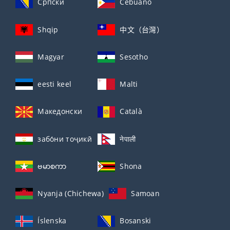
Српски
Cebuano
Shqip
中文（台灣）
Magyar
Sesotho
eesti keel
Malti
Македонски
Català
забо́ни тоҷикӣ́
नेपाली
ဗမာစကာ
Shona
Nyanja (Chichewa)
Samoan
Íslenska
Bosanski