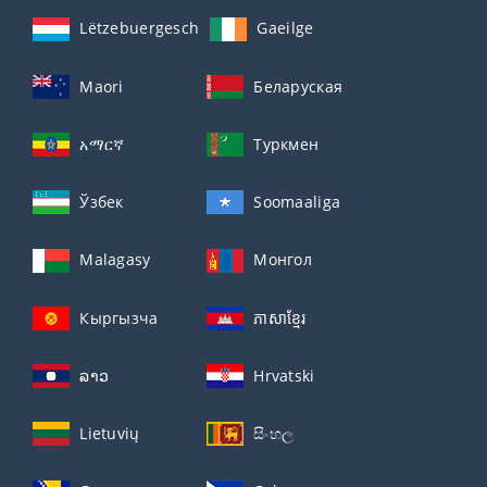
Lëtzebuergesch
Gaeilge
Maori
Беларуская
አማርኛ
Туркмен
Ўзбек
Soomaaliga
Malagasy
Монгол
Кыргызча
ភាសាខ្មែរ
ລາວ
Hrvatski
Lietuvių
සිංහල