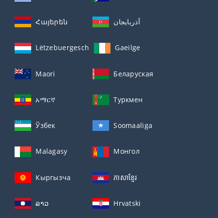
Հայերեն
آذربايجان
Lëtzebuergesch
Gaeilge
Maori
Беларуская
አማርኛ
Туркмен
Ўзбек
Soomaaliga
Malagasy
Монгол
Кыргызча
ភាសាខ្មែរ
ລາວ
Hrvatski