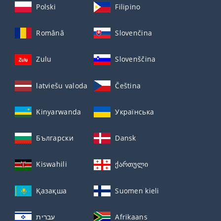
Polski
Filipino
Română
Slovenčina
Zulu
Slovenščina
latviešu valoda
Čeština
Kinyarwanda
Українська
Български
Dansk
Kiswahili
ქართული
Қазақша
Suomen kieli
עברית
Afrikaans