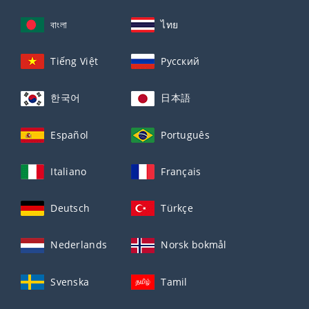
বাংলা
ไทย
Tiếng Việt
Русский
한국어
日本語
Español
Português
Italiano
Français
Deutsch
Türkçe
Nederlands
Norsk bokmål
Svenska
Tamil