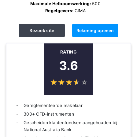
Maximale Hefboomwerking:
500
Regelgevers:
CIMA
Bezoek site
Rekening openen
RATING
3.6
☆
★
☆
★
☆
★
☆
★
☆
★
Gereglementeerde makelaar
300+ CFD-instrumenten
Gescheiden klantenfondsen aangehouden bij
National Australia Bank