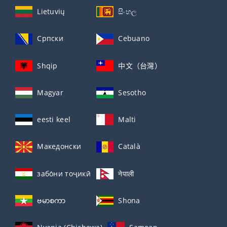
Lietuvių
සිංහල
Српски
Cebuano
Shqip
中文（台灣）
Magyar
Sesotho
eesti keel
Malti
Македонски
Català
забо́ни тоҷикӣ́
नेपाली
ဗမာစကာ
Shona