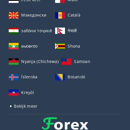
Македонски
Català
забо́ни тоҷикӣ́
नेपाली
ဗမာစကာ
Shona
Nyanja (Chichewa)
Samoan
Íslenska
Bosanski
Kreyòl
Bekijk meer