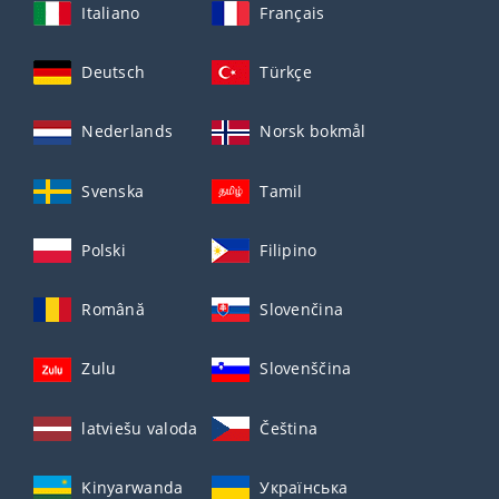
Italiano
Français
Deutsch
Türkçe
Nederlands
Norsk bokmål
Svenska
Tamil
Polski
Filipino
Română
Slovenčina
Zulu
Slovenščina
latviešu valoda
Čeština
Kinyarwanda
Українська