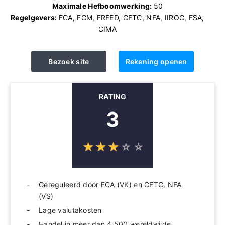
Maximale Hefboomwerking:
50
Regelgevers:
FCA, FCM, FRFED, CFTC, NFA, IIROC, FSA,
CIMA
Bezoek site
Rekening openen
RATING
3
☆
★
☆
★
☆
★
☆
★
☆
★
Gereguleerd door FCA (VK) en CFTC, NFA
(VS)
Lage valutakosten
Handel in meer dan 4.500 wereldwijde