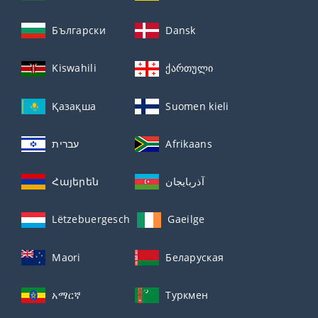
Български
Dansk
Kiswahili
ქართული
Қазақша
Suomen kieli
עברית
Afrikaans
Հայերեն
آذربايجان
Lëtzebuergesch
Gaeilge
Maori
Беларуская
አማርኛ
Туркмен