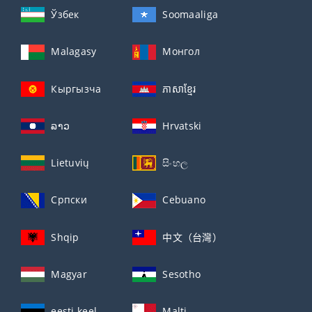
Ўзбек
Soomaaliga
Malagasy
Монгол
Кыргызча
ភាសាខ្មែរ
ລາວ
Hrvatski
Lietuvių
සිංහල
Српски
Cebuano
Shqip
中文（台灣）
Magyar
Sesotho
eesti keel
Malti