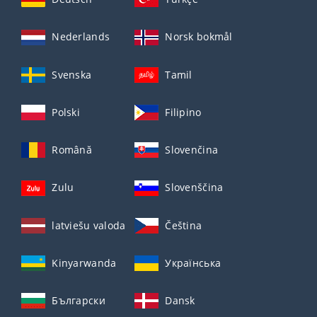
Nederlands
Norsk bokmål
Svenska
Tamil
Polski
Filipino
Română
Slovenčina
Zulu
Slovenščina
latviešu valoda
Čeština
Kinyarwanda
Українська
Български
Dansk