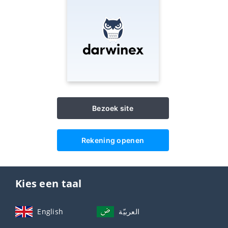
Bezoek site
Rekening openen
Kies een taal
English
العربيّة