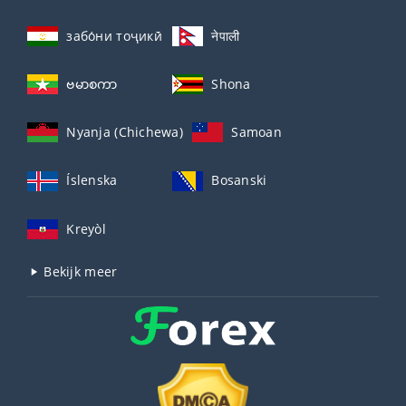
забо́ни тоҷикӣ́
नेपाली
ဗမာစကာ
Shona
Nyanja (Chichewa)
Samoan
Íslenska
Bosanski
Kreyòl
Bekijk meer