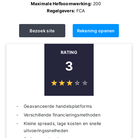
Maximale Hefboomwerking:
200
Regelgevers:
FCA
Bezoek site
Rekening openen
RATING
3
☆
★
☆
★
☆
★
☆
★
☆
★
Geavanceerde handelsplatforms
Verschillende financieringsmethoden
Kleine spreads, lage kosten en snelle
uitvoeringssnelheden