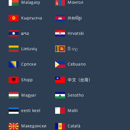
Malagasy
Монгол
Кыргызча
ភាសាខ្មែរ
ລາວ
Hrvatski
Lietuvių
සිංහල
Српски
Cebuano
Shqip
中文（台灣）
Magyar
Sesotho
eesti keel
Malti
Македонски
Català