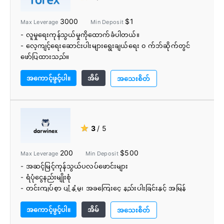
3000
$1
Max Leverage
Min Deposit
- လူမှုရေးကုန်သွယ်မှုကိုထောက်ခံပါတယ်။
- လေ့ကျင့်ရေးဆောင်းပါးများရွေးချယ်ရေး ၀ က်ဘ်ဆိုက်တွင်
ဖော်ပြထားသည်။
အကောင့်ဖွင့်ပါ။
အိမ်
အသေးစိတ်
★
3
/ 5
200
$500
Max Leverage
Min Deposit
- အဆင့်မြင့်ကုန်သွယ်ပလပ်ဖောင်းများ
- ရံပုံငွေနည်းမျိုးစုံ
- တင်းကျပ်စွာ ပျံ့နှံ့မှု၊ အခကြေးငွေ နည်းပါးခြင်းနှင့် အမြန်
လုပ်ဆောင်မှု မြန်ဆန်ခြင်း။
အကောင့်ဖွင့်ပါ။
အိမ်
- တင်းကျပ်သောစည်းမျဉ်း
အသေးစိတ်
- FSCS အာမခံ