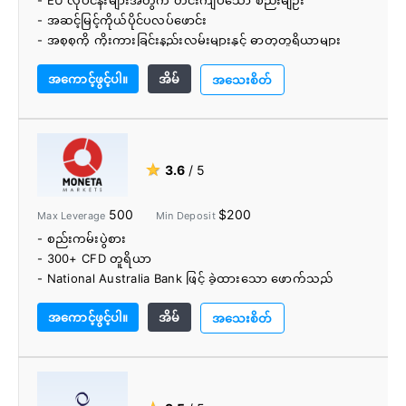
- EU လုပ်ငန်းများအတွက် တင်းကျပ်သော စည်းမျဉ်း
- အဆင့်မြင့်ကိုယ်ပိုင်ပလပ်ဖောင်း
- အစုစုကို ကိုးကားခြင်းနည်းလမ်းများနှင့် ဓာတုတူရိယာများ
- ပညာရေးစင်တာ
အကောင့်ဖွင့်ပါ။
အိမ်
အသေးစိတ်
★
3.6
/ 5
500
$200
Max Leverage
Min Deposit
- စည်းကမ်းပွဲစား
- 300+ CFD တူရိယာ
- National Australia Bank ဖြင့် ခွဲထားသော ဖောက်သည်
ရန်ပုံငွေများ
အကောင့်ဖွင့်ပါ။
အိမ်
- ပြီးပြည့်စုံပြီး အသုံးပြုရလွယ်ကူသော Moneta Markets ဝဘ်
အသေးစိတ်
နှင့် မိုဘိုင်းပလက်ဖောင်းများ
- စျေးကွက်ခံစားချက်များနှင့် စျေးကွက်သတင်းများ အပါအဝင်
သီးသန့်ကုန်သွယ်မှုကိရိယာများ
- ပညာရေးဆိုင်ရာ ပစ္စည်းမျိုးစုံ