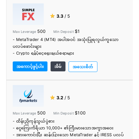
- ထပ်လောင်းညွှန်းကိန်းများ
★
3.3
/ 5
500
$1
Max Leverage
Min Deposit
- MetaTrader 4 (MT4) အပါအဝင် အသုံးပြုရလွယ်ကူသော
ပလပ်ဖောင်းများ
- Crypto ရန်ပုံငွေရွေးချယ်စရာများ
- ကုန်သည်များသင်တန်းကျောင်းနှင့်ကုန်သွယ်မှုဘလော့ဂ်
အကောင့်ဖွင့်ပါ။
အိမ်
- DMA အတွက် FIX API
အသေးစိတ်
- အနည်းဆုံး $1 အပ်ငွေ
★
3.2
/ 5
500
$100
Max Leverage
Min Deposit
- ထိန်းညှိကုန်သွယ်ပွဲစား
- ငွေကြေးကိရိယာ 10,000+ ၏ကြီးမားသောအကွာအဝေး
- အားကောင်းပြီး ဆန်းပြားသော MetaTrader နှင့် IRESS ပလပ်