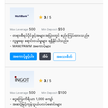
- ခွဲခြားထားသောအကောင့်များ
- လူမှုရေးကုန်သွယ်မှု
- ဒါဝင်များ
★
3
/ 5
- တိုက်ရိုက်စျေးကွက်ဝင်ရောက်မှု (DMA)
- FIX API
500
$50
Max Leverage
Min Deposit
- အခမဲ့ အမှန်ခြစ်ဒေတာ
- တရားစီရင်ပိုင်ခွင့်အများအပြားတွင် စည်းကြပ်ထားသည်။
- US ဖောက်သည်များမရှိပါ။
- လူမှုရေး ရောင်းဝယ်မှုများ ရရှိနိုင်ပါသည်။
- ကန့်သတ်ပညာရေးဆိုင်ရာပစ္စည်း
- MAM/PAMM အကောင့်များ
- အနည်းဆုံး $500 အပ်ငွေ
- အခမဲ့ VPS ကို ဖောက်သည်များအားလုံးအတွက် ပေး
အကောင့်ဖွင့်ပါ။
အိမ်
ထားသည်။
အသေးစိတ်
- Autochartist မှ ပံ့ပိုးထားသော ခွဲခြမ်းစိတ်ဖြာခြင်းနှင့်
ကုန်သွယ်မှုအချက်ပြမှုများ
★
3
/ 5
500
$100
Max Leverage
Min Deposit
- ငွေကြေးကိရိယာ 1,000 ကျော်
- အဆင့်မြင့်ကုန်သွယ်ပလပ်ဖောင်းများ