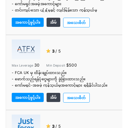
- ကော်မရှင်အခမဲ့အကောင့်များ
- တင်းကျပ်သော ပျံ့နှံ့မှုနှင့် လျင်မြန်သော ကုန်သွယ်မှု
အကောင်အထည်ဖော်မှု အရှိန်
အကောင့်ဖွင့်ပါ။
အိမ်
- အသုံးပြုရလွယ်ကူသော ကုန်သွယ်မှုပလက်ဖောင်းများ
အသေးစိတ်
- အဆင့်မြင့်ကုန်သွယ်ကိရိယာများ
- ငွေကြေး၊ စွမ်းအင်၊ သတ္တုများ၊ စိုက်ပျိုးရေး၊ အညွှန်းကိန်းများ၊
ငွေချေးစာချုပ်များ၊ ETF နှင့် စတော့များပေါ်တွင် CFD 4,000+
- တစ်ခုတည်းသောရှယ်ယာ 4,500+ နှင့် ETFs
★
3
/ 5
- MetaTrader Supreme ထုတ်ဝေမှု
- ပရီမီယံ ပိုင်းခြားစိတ်ဖြာချက်
30
$500
Max Leverage
Min Deposit
- အနည်းဆုံး $1 အပ်ငွေ
- FCA UK မှ ထိန်းချုပ်ထားသည်။
- အစ္စလာမ့်အကောင့်များ
- ဖောက်သည်ရန်ပုံငွေများကို ခွဲခြားထားသည်။
- ကော်မရှင်-အခမဲ့ ကုန်သွယ်မှုအကောင့်များ ရရှိနိုင်ပါသည်။
- အပြိုင်အဆိုင် ပျံ့နှံ့မှုများ
အကောင့်ဖွင့်ပါ။
အိမ်
- ယူကေအတွက် လောင်းကြေးဖြန့်သည်။
အသေးစိတ်
- အခမဲ့ VPS (အကောင့်အမျိုးအစားအလိုက်)
- အခမဲ့ ငွေသွင်းခြင်းနှင့် ငွေထုတ်ခြင်း ရွေးချယ်စရာများစွာ
- အထင်ကြီးလောက်သော ပညာရေးအရင်းအမြစ်များ၊ နေ့စဉ်
စျေးကွက်သတင်းများနှင့် ခွဲခြမ်းစိတ်ဖြာခြင်း။
★
3
/ 5