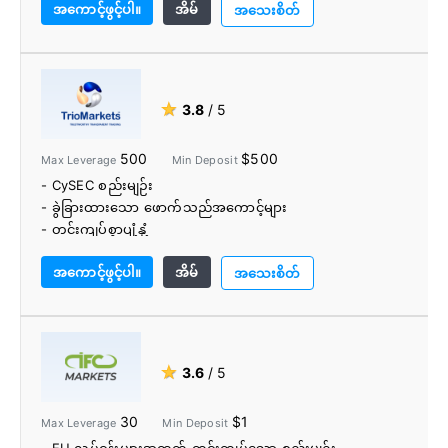
အကောင့်ဖွင့်ပါ။
အိမ်
- ဖျက်သိမ်းခြင်း
အသေးစိတ်
- အေးခဲမှုနှုန်း
- Inside Viewer
- easyMarkets အက်ပ်
- အခမဲ့ရပ်တန့်ဆုံးရှုံးမှုအာမခံ
★
3.8
/ 5
- ကုန်သွယ်မှုဗဟိုဇယားနှင့် အချက်ပြမှုများ
500
$500
Max Leverage
Min Deposit
- CySEC စည်းမျဉ်း
- ခွဲခြားထားသော ဖောက်သည်အကောင့်များ
- တင်းကျပ်စွာပျံ့နှံ့
- လူမှုရေး/ကူးသန်းရောင်းဝယ်ရေး ပလပ်ဖောင်း
အကောင့်ဖွင့်ပါ။
အိမ်
- EA ပက်ကေ့ချ်သည် အင်္ဂါရပ်အစုံကို တိုးချဲ့သည်။
အသေးစိတ်
★
3.6
/ 5
30
$1
Max Leverage
Min Deposit