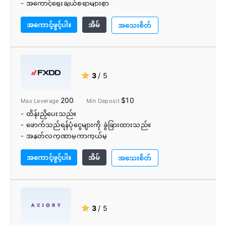
- အကောင့်ရွေးချယ်စရာများစွာ
- ကုန်သွယ်မှုကိရိယာများနှင့် ပညာရေးဆိုင်ရာ အရင်းအမြစ်များ
အကောင့်ဖွင့်ပါ။
အိမ်
စွာ
အသေးစိတ်
★
3
/ 5
200
$10
Max Leverage
Min Deposit
- ထိန်းညှိပေးသည်။
- ဖောက်သည်ရန်ပုံငွေများကို ခွဲခြားထားသည်။
- အနုတ်လက္ခဏာမှူကာကွယ်မှု
- ရင်းနှီးမြှုပ်နှံသူ လျော်ကြေးပေးခြင်း အစီအစဉ်
အကောင့်ဖွင့်ပါ။
အိမ်
- ကော်မရှင်အခမဲ့အကောင့်များ
အသေးစိတ်
- ကုန်သွယ်ရေးဗဟို
- အခမဲ့ VPS
★
3
/ 5