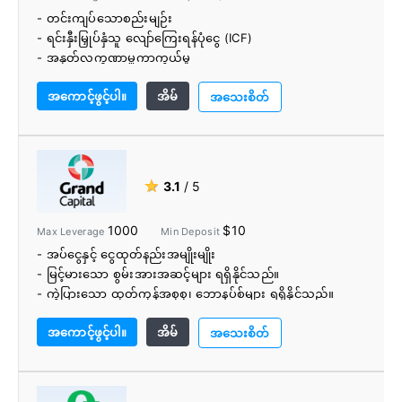
- တင်းကျပ်သောစည်းမျဉ်း
- ရင်းနှီးမြှုပ်နှံသူ လျော်ကြေးရန်ပုံငွေ (ICF)
- အနုတ်လက္ခဏာမှူကာကွယ်မှု
- ပြောင်းလွယ်ပြင်လွယ် ကုန်သွယ်မှုပလပ်ဖောင်းများစွာ
အကောင့်ဖွင့်ပါ။
အိမ်
- ရံပုံငွေရှာနည်းများ
အသေးစိတ်
- ကုန်သွယ်ရေးဗဟို
- PAMM အကောင့်များ
- ပိုင်ဆိုင်မှုဆိုင်ရာစီမံခန့်ခွဲခြင်း
- Robo-အကြံပေးပုဂ္ဂိုလ်
★
3.1
/ 5
1000
$10
Max Leverage
Min Deposit
- အပ်ငွေနှင့် ငွေထုတ်နည်းအမျိုးမျိုး
- မြင့်မားသော စွမ်းအားအဆင့်များ ရရှိနိုင်သည်။
- ကွဲပြားသော ထုတ်ကုန်အစုစု၊ ဘောနပ်စ်များ ရရှိနိုင်သည်။
- MT4 နှင့် MT5 နှစ်မျိုးလုံးကို ပံ့ပိုးထားသည်။
အကောင့်ဖွင့်ပါ။
အိမ်
- RAMM နှင့် LAMM ရင်းနှီးမြှုပ်နှံမှု ရွေးချယ်မှုများ
အသေးစိတ်
- ဘာသာစကားမျိုးစုံ ဖောက်သည် ပံ့ပိုးကူညီရေးအဖွဲ့
- ကမ္ဘာတစ်ဝှမ်းတွင် ကုမ္ပဏီ၏ ရုံးခွဲပေါင်း ၄၀ ကျော် လည်ပတ်
လျက်ရှိသည်။