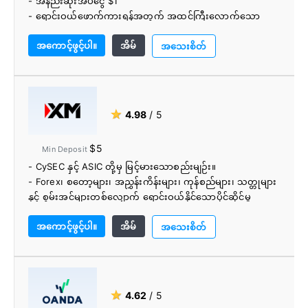
- အနည်းဆုံးအပ်ငွေ $1
- ရောင်းဝယ်ဖောက်ကားရန်အတွက် အထင်ကြီးလောက်သော
Forex အတွဲများ
အကောင့်ဖွင့်ပါ။
အိမ်
- ကော်မရှင်အခမဲ့ အရောင်းအဝယ်ဖြစ်နိုင်သည်။
အသေးစိတ်
- လိုက်လျောညီထွေရှိသော လွှမ်းမိုးမှု
- ကူးသန်းရောင်းဝယ်ရေးစနစ်
- ဘာသာစကား 20 ဖြင့်ထောက်ပံ့သည်။
- ဖောက်သည်ပံ့ပိုးမှုကောင်း
★
4.98
/ 5
$5
Min Deposit
- CySEC နှင့် ASIC တို့မှ မြင့်မားသောစည်းမျဉ်း။
- Forex၊ စတော့များ၊ အညွှန်းကိန်းများ၊ ကုန်စည်များ၊ သတ္တုများ
နှင့် စွမ်းအင်များတစ်လျှောက် ရောင်းဝယ်နိုင်သောပိုင်ဆိုင်မှု
1,000+။
အကောင့်ဖွင့်ပါ။
အိမ်
- CFD နိမ့်သည်။
အသေးစိတ်
- ငွေသွင်းခြင်းနှင့် ငွေထုတ်ခြင်းများအတွက် လုံးဝအခကြေးငွေ
- နေ့စဥ်အပြန်အလှန်အကျိုးသက်ရောက်သော တိုက်ရိုက်
ရောင်းဝယ်ရေးအခန်းများဖြင့် ကောင်းမွန်သော ပညာရေးနှင့်
သုတေသနဝန်ဆောင်မှု။
★
4.62
/ 5
- ဘာသာစကား 20 ကျော်ကို ပံ့ပိုးထားသည်။