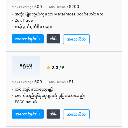
500
$200
Max Leverage
Min Deposit
- အသုံးပြုရလွယ်ကူသော MetaTrader ပလပ်ဖောင်းများ
- ZuluTrade
- ကုန်သွယ်မှုကိရိယာများ
- ကုန်သွယ်မှုဗျူဟာအားလုံးကို ခွင့်ပြုထားသည်။
အကောင့်ဖွင့်ပါ။
အိမ်
အသေးစိတ်
★
3.3
/ 5
500
$1
Max Leverage
Min Deposit
- တင်းကျပ်သောစည်းမျဉ်း
- ဖောက်သည်ရန်ပုံငွေများကို ခွဲခြားထားသည်။
- FSCS အာမခံ
- ကော်မရှင်အခမဲ့ကုန်သွယ်မှု
အကောင့်ဖွင့်ပါ။
အိမ်
- MAM အကောင့်များ
အသေးစိတ်
- အခမဲ့ VPS
- ခံစားချက်ကိရိယာ