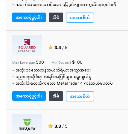
- အပျက်သဘောဆောင်သော ချိန်ခွင်လျှာကာကွယ်ရေးမူဝါဒကို
ပေးအပ်ခြင်း။
အကောင့်ဖွင့်ပါ။
အိမ်
- ၎င်းသည် ၎င်းတို့၏ အကောင့်အမျိုးအစားများစွာဖြင့် ကုန်သည်
အသေးစိတ်
အမျိုးအစားအားလုံးအတွက် ဆောင်ရွက်ပေးပါသည်။
- ပိုင်ဆိုင်မှုအမျိုးအစား 8 ခုနှင့် ရောင်းဝယ်ဖောက်ကားရန်
တူရိယာ 12,000 ကျော်။
- 5 ကွဲပြားခြားနားသောကုန်သွယ်မှုပလက်ဖောင်းများမှရွေးချယ်
★
3.4
/ 5
ရန်
- ငွေသွင်းရန် အခကြေးငွေ မရှိပါ။
500
$100
Max Leverage
Min Deposit
- ကောင်းပြီ Analytics အက်ပ်နှင့် ပညာရေးဆိုင်ရာ ဗီဒီယိုများ။
- အသုံးဝင်သောကုန်သွယ်ကိရိယာအကွာအဝေး
- ဘာသာစကား 14 မျိုးဖြင့် 24/7 ဖောက်သည်ပံ့ပိုးမှု။
- ပညာရေးဆိုင်ရာ အရင်းအမြစ်များ ရွေးချယ်မှု
- လူမှုရေးကုန်သွယ်မှုပလက်ဖောင်းများရှိသည်။
- အသုံးပြုရလွယ်ကူသော MetaTrader 4 ကုန်သွယ်မှုပလပ်
ဖောင်း
အကောင့်ဖွင့်ပါ။
အိမ်
အသေးစိတ်
★
3.3
/ 5