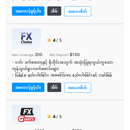
- Deriv သည် အဖွဲ့အစည်းအများအပြားမှ လိုင်စင်ရထားပြီး စီမံ
- အစ္စလာမ့်အကောင့်များ
အကောင့်ဖွင့်ပါ။
အိမ်
ခန့်ခွဲပါသည်။
အသေးစိတ်
- အနိမ့်ဆုံးအပ်ငွေနှင့် ကုန်သွယ်မှုပမာဏ
- သင့်ငွေအားလုံးကို လုံခြုံပြီး လိုင်စင်ရ ငွေရေးကြေးရေးအဖွဲ့
အစည်းများတွင် ခွဲခြားထားသည်။
- အပ်ငွေနှင့် ထုတ်ယူခြင်းများသည် လုံးဝအခမဲ့ဖြစ်သည်။
★
4
/ 5
- Deriv ပံ့ပိုးကူညီမှုအဖွဲ့သည် 24/7 ရရှိနိုင်ပါသည်။
200
$100
Max Leverage
Min Deposit
- ဝဘ်၊ ဒက်စတော့နှင့် မိုဘိုင်းအတွက် အသုံးပြုရလွယ်ကူသော
ကုန်သွယ်မှုပလက်ဖောင်းများ
- ပြန့်နှံ့မှု နည်းပါးခြင်း၊ အခကြေးငွေ နည်းပါးခြင်းနှင့် လျင်မြန်
သော ကုန်သွယ်မှု အကောင်အထည်ဖော်မှု မြန်နှုန်းများ
အကောင့်ဖွင့်ပါ။
အိမ်
- အကာအကွယ်ပေးခြင်း၊ အခွံခွာခြင်းနှင့် ကျွမ်းကျင်သူအကြံပေး
အသေးစိတ်
များ (EAs) ကို ခွင့်ပြုထားသည်။
- လွယ်ကူမြန်ဆန်သော ရန်ပုံငွေရွေးချယ်မှုများအတွက်
ကောင်းမွန်သောရွေးချယ်မှု
- ကော်မရှင်အခမဲ့အကောင့်များ
★
4
/ 5
- အီလက်ထရွန်နစ်ဆက်သွယ်ရေးကွန်ရက် (ECN)
- အရောင်းအ၀ယ်မလုပ်သောစားပွဲ (NDD)