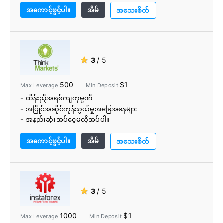
အကောင့်ဖွင့်ပါ။
အိမ်
- အကောင့်အမျိုးအစားများစွာ
အသေးစိတ်
- ဖောက်သည် ပံ့ပိုးကူညီရေးအဖွဲ့သည် ဘာသာစကား 12 မျိုး
ပြောဆိုသည်။
★
3
/ 5
500
$1
Max Leverage
Min Deposit
- ထိန်းညှိအရစ်ကျကုမ္ပဏီ
- အပြိုင်အဆိုင်ကုန်သွယ်မှုအခြေအနေများ
- အနည်းဆုံးအပ်ငွေမလိုအပ်ပါ။
- ကုန်သွယ်မှုတူရိယာအကွာအဝေး
အကောင့်ဖွင့်ပါ။
အိမ်
- ပြောင်းလွယ်ပြင်လွယ် ကုန်သွယ်မှုပလက်ဖောင်းများ
အသေးစိတ်
- ကုန်သွယ်ရေးဗဟိုနှင့် Autochartist
- VPS ဝန်ဆောင်မှု
- ပညာရေးဆိုင်ရာပစ္စည်းများ
★
3
/ 5
1000
$1
Max Leverage
Min Deposit