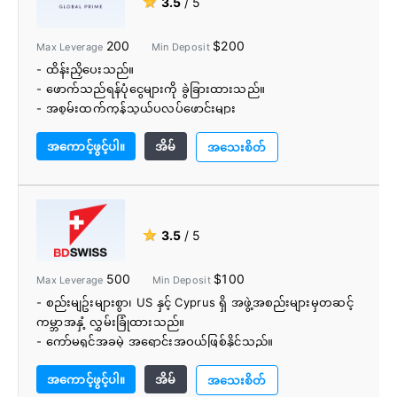
★
3.5
/ 5
- ကော်မရှင်အခမဲ့ကုန်သွယ်မှု
- အကောင့်ငွေကြေးရွေးချယ်စရာအမျိုးမျိုး
200
$200
Max Leverage
Min Deposit
- ထိန်းညှိပေးသည်။
- ဖောက်သည်ရန်ပုံငွေများကို ခွဲခြားထားသည်။
- အစွမ်းထက်ကုန်သွယ်ပလပ်ဖောင်းများ
- တင်းတင်းကျပ်ကျပ် ပျံ့နှံ့မှု၊ ကုန်ကျစရိတ် သက်သာပြီး
အကောင့်ဖွင့်ပါ။
အိမ်
လျင်မြန်သော အကောင်အထည်ဖော်မှု မြန်နှုန်း
အသေးစိတ်
- FIX API
- ECN/NDD
- VPS ကမ်းလှမ်းချက်
- အမျိုးမျိုးသောအကောင့်ရန်ပုံငွေရွေးချယ်စရာများ
★
3.5
/ 5
- အသုံးဝင်သောကုန်သွယ်ကိရိယာများနှင့် ပညာရေးဆိုင်ရာ
ပစ္စည်းများ
500
$100
Max Leverage
Min Deposit
- စည်းမျဥ်းများစွာ၊ US နှင့် Cyprus ရှိ အဖွဲ့အစည်းများမှတဆင့်
ကမ္ဘာအနှံ့ လွှမ်းခြုံထားသည်။
- ကော်မရှင်အခမဲ့ အရောင်းအဝယ်ဖြစ်နိုင်သည်။
- အကြမ်းခင်းများ ရရှိနိုင်ခြင်း။
အကောင့်ဖွင့်ပါ။
အိမ်
- MT4၊ MT5 နှင့် တစ်ဦးတည်းပိုင် ပလပ်ဖောင်းအကြား
အသေးစိတ်