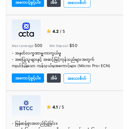
အကောင့်ဖွင့်ပါ။
အိမ်
- ဖောက်သည်တွေကို ကောင်းကောင်းဂရုစိုက်တယ်။
အသေးစိတ်
- Malta Financial Services Authority (MFSA) နှင့်
Financial Conduct Authority (FCA) မှ ထိန်းညှိထားသည်။
★
4.2
/ 5
500
$50
Max Leverage
Min Deposit
- အနုတ်လက္ခဏာမှူကာကွယ်မှု
- အစပြုသူများနှင့် အဆင့်မြင့်ကုန်သည်များအတွက်
ကျယ်ပြန့်သော ကုန်သွယ်မှုအကောင့်များ (Micro၊ Pro၊ ECN)
- ဝဘ်၊ ဒက်စ်တော့နှင့် မိုဘိုင်းတို့တွင် MT4၊ MT5 နှင့် cTrader
အကောင့်ဖွင့်ပါ။
အိမ်
တွင် ကုန်သွယ်မှု
အသေးစိတ်
- ကော်မရှင် အပ်ငွေ သို့မဟုတ် ထုတ်ယူမှု ရွေးချယ်စရာများနှင့်
ငွေကြေးလဲလှယ်မှုတွင် မရှိပါ။
- စက်မှုလုပ်ငန်းတွင် ပျံ့နှံ့မှုအနည်းဆုံး
- အလဲအလှယ်များ မပေးရပါ။
★
4.1
/ 5
- ကူးသန်းရောင်းဝယ်မှု၊ အပိုဆုကြေးများ နှင့် ကျယ်ပြန့်သော
သုတေသနကိရိယာများကို ဝင်ရောက်ကြည့်ရှုပါ။
- မြန်ဆန်စွာအတည်ပြုခြင်း။