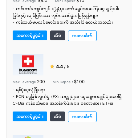
1000
$10
Max Leverage
Min Deposit
- တင်းတင်းကျပ်ကျပ် ပျံ့နှံ့မှု၊ ကော်မရှင်အခကြေးငွေ နည်းပါး
ခြင်းနှင့် လျင်မြန်သော လုပ်ဆောင်မှုအမြန်နှုန်းများ
- ကုန်သွယ်မှုပလပ်ဖောင်းများကို အသုံးပြုရလွယ်ကူသည်။
- အကောင့်ရန်ပုံငွေရွေးချယ်စရာများစွာ
အကောင့်ဖွင့်ပါ။
အိမ်
- အီလက်ထရွန်နစ်ဆက်သွယ်ရေးကွန်ရက် (ECN)
အသေးစိတ်
- ပုံသေနှင့် ပြောင်းလဲနိုင်သော ဖြန့်ကြက်အကောင့်များ
- ကော်မရှင်အခမဲ့အကောင့်များ
- အခမဲ့ VPS
- QuickDeal ကိရိယာ
★
4.4
/ 5
- FxWire Pro Newsfeed
- ဝက်ဘ်ဆိုဒ်များ
200
$100
Max Leverage
Min Deposit
- အစ္စလာမ့်အကောင့်များ
- ရန်ပုံငွေလုံခြုံရေး
- 24 နာရီဖောက်သည်ထောက်ခံမှု
- ECN ငွေဖြစ်လွယ်မှု (FX၊ သတ္တုများ၊ ငွေချေးစာချုပ်များပေါ်ရှိ
CFDs၊ ကုန်စည်များ၊ အညွှန်းကိန်းများ၊ စတော့များ၊ ETFs၊
cryptocurrencies၊ Binary ရွေးစရာများ)
အကောင့်ဖွင့်ပါ။
အိမ်
- ဆွစ်ဇာလန်ဘဏ်လုပ်ငန်းလိုင်စင်နှင့် ဂျပန်နိုင်ငံ FSA
အသေးစိတ်
လက်အောက်ရှိ ခိုင်မာသောစည်းမျဉ်း။
- အပ်ငွေများကို 23 ငွေကြေးဖြင့် လက်ခံပါသည်။
- ပရော်ဖက်ရှင်နယ် တစ်ဦးတည်းပိုင် JForex ပလပ်ဖောင်းများ