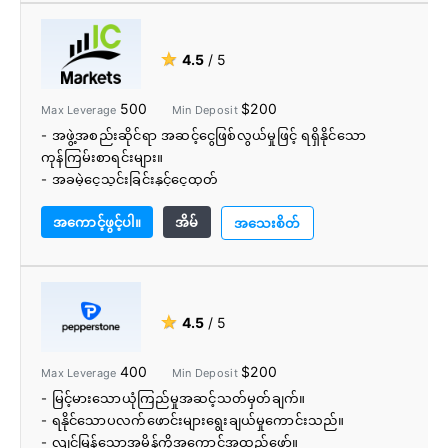
- ကြွယ်ဝသော ပညာရေးအရင်းအမြစ်များ
★
4.5
/ 5
500
$200
Max Leverage
Min Deposit
- အဖွဲ့အစည်းဆိုင်ရာ အဆင့်ငွေဖြစ်လွယ်မှုဖြင့် ရရှိနိုင်သော
ကုန်ကြမ်းစာရင်းများ။
- အခမဲ့ငွေသွင်းခြင်းနှင့်ငွေထုတ်
- နိမ့်သော Forex အခကြေးငွေ
အကောင့်ဖွင့်ပါ။
အိမ်
- ကော်မရှင်အခမဲ့ အရောင်းအဝယ်ဖြစ်နိုင်သည်။
အသေးစိတ်
- 24/7 ဖောက်သည်ပံ့ပိုးမှုဖြင့် ရောင်းဝယ်နိုင်သော ကုန်ပစ္စည်း
များ ကျယ်ပြန့်သည်။
- ပညာရေးဆိုင်ရာပစ္စည်းနှင့် ဗီဒီယိုများ၏ အထင်ကြီးစရာ
ကောင်းသော စာကြည့်တိုက်။
★
4.5
/ 5
- ကွဲပြားခြားနားသောကုန်သည်များ၏နှစ်သက်ရာအမျိုးအစား
များနှင့်ကိုက်ညီရန် Forex ကုန်သွယ်မှုပလပ်ဖောင်း၏ကျယ်ပြန့်
400
$200
Max Leverage
Min Deposit
သည်။
- မြင့်မားသောယုံကြည်မှုအဆင့်သတ်မှတ်ချက်။
- လူမှုရေးကုန်သွယ်မှု (MyFXbook AutoTrade၊ ZuluTrade)၊
- ရနိုင်သောပလက်ဖောင်းများရွေးချယ်မှုကောင်းသည်။
API ကုန်သွယ်မှုနှင့် MAM/PAMM အကောင့်များကို ပံ့ပိုးကူညီပါ။
- လျင်မြန်သောအမိန့်ကိုအကောင်အထည်ဖော်။