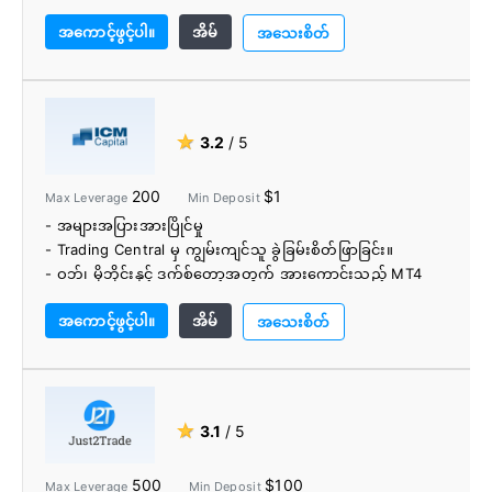
ဖောင်းများ
အကောင့်ဖွင့်ပါ။
အိမ်
- 0.0 pips မှ ကုန်ကြမ်းတင်းကျပ်စွာ ပျံ့နှံ့မှုနှင့်အတူ ECN စျေး
အသေးစိတ်
နှုန်းမော်ဒယ်
- Equinix ဆာဗာများမှတဆင့် လျင်မြန်စွာ လုပ်ဆောင်ခြင်း။
- ပြန်လည်ကိုးကားခြင်းမရှိပါ အရောင်းစာရေးဌာနမရှိပါ။
- ကော်မရှင်အခမဲ့အကောင့်များ
★
3.2
/ 5
- အခကြေးငွေမယူဘဲ အပ်ငွေ/ငွေထုတ်နည်းများစွာ
- အရစ်ကျဆုများစွာ
200
$1
Max Leverage
Min Deposit
- လှုပ်ရှားမှုအခကြေးငွေမရှိပါ။
- အများအပြားအားပြိုင်မှု
- အစ္စလာမ့်ဖလှယ်မှုအခမဲ့အကောင့်များ
- Trading Central မှ ကျွမ်းကျင်သူ ခွဲခြမ်းစိတ်ဖြာခြင်း။
- ကူးသန်းရောင်းဝယ်ရေးနှင့် autotrade
- ဝဘ်၊ မိုဘိုင်းနှင့် ဒက်စ်တော့အတွက် အားကောင်းသည့် MT4
- ပညာရေးဆိုင်ရာကုန်သည်များဗဟို
ပလပ်ဖောင်းတွင် အရောင်းအ၀ယ်လုပ်ပါ။
- Autochartist နှင့် အခြားအသုံးဝင်သော ကုန်သွယ်ကိရိယာများ
အကောင့်ဖွင့်ပါ။
အိမ်
အသေးစိတ်
စွာ
- 24/7 ဖောက်သည်ပံ့ပိုးမှု
★
3.1
/ 5
500
$100
Max Leverage
Min Deposit