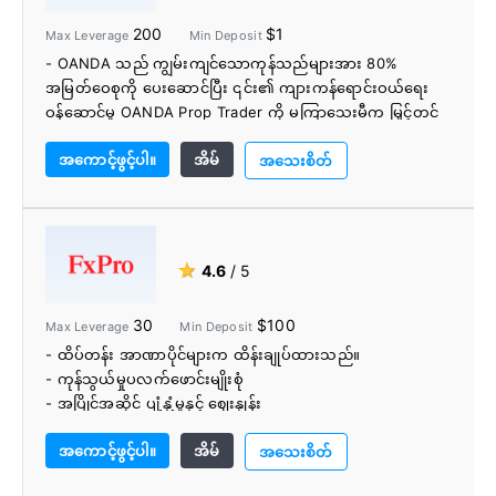
- နိုင်ငံပေါင်း ၁၉၀ မှ ကုန်သည်များ
200
$1
Max Leverage
Min Deposit
- အခမဲ့ VPS ဝန်ဆောင်မှုများ
- OANDA သည် ကျွမ်းကျင်သောကုန်သည်များအား 80%
- ပလပ်ဖောင်းများ- MetaTrader 4၊ MetaTrader 5
အမြတ်ဝေစုကို ပေးဆောင်ပြီး ၎င်း၏ ကျားကန်ရောင်းဝယ်ရေး
ဝန်ဆောင်မှု OANDA Prop Trader ကို မကြာသေးမီက မြှင့်တင်
ခဲ့သည်။
အကောင့်ဖွင့်ပါ။
အိမ်
- OANDA Trade ဝဘ်ပလက်ဖောင်းသည် 100+ နည်းပညာ
အသေးစိတ်
ဆိုင်ရာ အညွှန်းကိန်းများ၊ စီးပွားရေးထပ်ဆင့်မှုနှင့် Dow Jones
သတင်းဖိဒ်တို့နှင့်အတူ လေးနက်သော နေ့စားကုန်သည်များကို
ဝန်ဆောင်မှုပေးပါသည်။
- ကောင်းမွန်စွာ ဒီဇိုင်းထုတ်ထားသော ပလပ်ဖောင်းများကို ပေး
★
4.6
/ 5
ဆောင်သည်။
- သာလွန်ကောင်းမွန်သော သုတေသန ကမ်းလှမ်းချက်များကို
30
$100
Max Leverage
Min Deposit
ပံ့ပိုးပေးသည်။
- ထိပ်တန်း အာဏာပိုင်များက ထိန်းချုပ်ထားသည်။
- ကုန်သွယ်မှုပလက်ဖောင်းမျိုးစုံ
- အပြိုင်အဆိုင် ပျံ့နှံ့မှုနှင့် ဈေးနှုန်း
- ကျယ်ပြန့်ကုန်သွယ်တူရိယာများ
အကောင့်ဖွင့်ပါ။
အိမ်
- စားပွဲခုံကြားဝင်စွက်ဖက်မှုမရှိပါ။
အသေးစိတ်
- အလွန်ကောင်းမွန်သော 24/5 ဖောက်သည်ပံ့ပိုးမှု