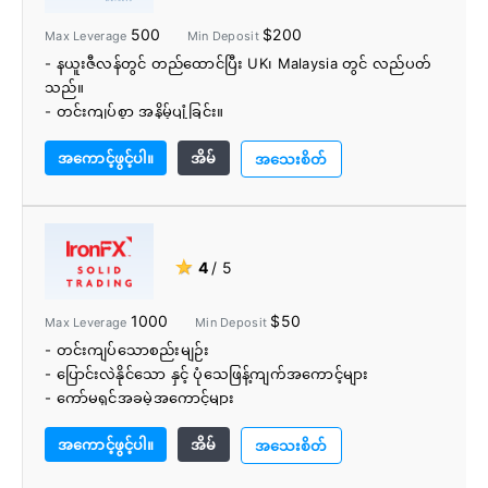
- cryptocurrencies 6 ခုပါဝင်သည့် ငွေပေးချေမှုရွေးချယ်စရာ
500
$200
Max Leverage
Min Deposit
များစွာ။
- နယူးဇီလန်တွင် တည်ထောင်ပြီး UK၊ Malaysia တွင် လည်ပတ်
သည်။
- တင်းကျပ်စွာ အနိမ့်ပျံ့ခြင်း။
- ပရော်ဖက်ရှင်နယ်နှင့် လက်လီအရောင်းအ၀ယ်ရွေးချယ်မှုများ
အကောင့်ဖွင့်ပါ။
အိမ်
- ရန်ပုံငွေများ ပြန်လည်ဖြည့်တင်းရန်နှင့် ထုတ်ယူရန် နည်း
အသေးစိတ်
လမ်းများစွာ
- BlackBull Markets သည် ရန်ပုံငွေများ အပ်နှံခြင်းအတွက်
အခကြေးငွေ ကောက်ခံခြင်းမရှိပါ။
- လူမှုရေးကုန်သွယ်မှုကို ပံ့ပိုးပါ။
★
4
/ 5
- ပညာရေးဆိုင်ရာ အရင်းအမြစ်များနှင့် ကိရိယာအစုံအလင်
1000
$50
Max Leverage
Min Deposit
- တင်းကျပ်သောစည်းမျဉ်း
- ပြောင်းလဲနိုင်သော နှင့် ပုံသေဖြန့်ကျက်အကောင့်များ
- ကော်မရှင်အခမဲ့အကောင့်များ
- ဆုရကုန်သွယ်ပလပ်ဖောင်းများ
အကောင့်ဖွင့်ပါ။
အိမ်
- IronFX သုတေသနအက်ပ်
အသေးစိတ်
- ကောင်းသော Forex ငွေကြေးအတွဲများ