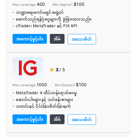
400
$100
Max Leverage
Min Deposit
- ဘဏ္ဍာရေးကော်မရှင်အဖွဲ့ဝင်
- ဖောက်သည်ရန်ပုံငွေများကို ခွဲခြားထားသည်။
- cTrader၊ MetaTrader နှင့် FIX API
- 150+ ကုန်သွယ်မှုတူရိယာ
အကောင့်ဖွင့်ပါ။
အိမ်
- AutoChartist
အသေးစိတ်
- PAMM/MAM အကောင့်များ
- ပရဟိတအလုပ်
★
3
/ 5
1000
$100
Max Leverage
Min Deposit
- MetaTrader 4 ထိပ်တန်းထုတ်ဝေမှု
- ဆောင်းပါးများနှင့် သင်ခန်းစာများ
- သတင်းနှင့် ပိုင်းခြားစိတ်ဖြာချက်
- ပြောင်းလွယ်ပြင်လွယ် ရန်ပုံငွေရွေးချယ်စရာများ
အကောင့်ဖွင့်ပါ။
အိမ်
အသေးစိတ်