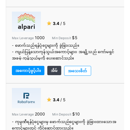
ရွေးချယ်မှု
- အခမဲ့ VPS
- ကောင်းပြီ ဖောက်သည်ထောက်ခံမှု
- Professional Traders များနှင့် Market Analyst များမှ
★
3.4
/ 5
တိုက်ရိုက် Webinars
- Professional Traders များမှ VIP ကုန်သွယ်မှုသတိပေးချက်
1000
$5
Max Leverage
Min Deposit
များ
- ဖောက်သည်ရန်ပုံငွေများကို ခွဲခြားသည်။
- ကျယ်ပြန့်သောကုန်သွယ်အကောင့်များ၊ အချို့သည် ကော်မရှင်
အခမဲ့ ကုန်သွယ်မှုကို ပေးဆောင်သည်။
- 1:1000 လွှမ်းမိုးမှုဖြင့် Forex ECN ကို ရယူပါ။
အကောင့်ဖွင့်ပါ။
အိမ်
- အနည်းဆုံး Deposit $5
အသေးစိတ်
- Web, Desktop နှင့် Mobile တို့တွင် MetaTrader 4 နှင့်
MetaTrader 5 တွင် ကုန်သွယ်မှုပြုပါ။
- အစစ်အမှန်ငွေသားဆုများဖြင့် ပြိုင်ပွဲများနှင့် ပရိုမိုးရှင်းများ
- Alpari Copy Trading ပရိုဂရမ်ကို ဝင်ရောက်ကြည့်ရှုပါ။
★
3.4
/ 5
2000
$10
Max Leverage
Min Deposit
- ကုမ္ပဏီရန်ပုံငွေများမှ ဖောက်သည်ငွေများကို ခွဲခြားထားသောအ
ကောင့်များတွင် ကိုင်ဆောင်ထားသည်။