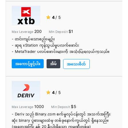
- အပ်ငွေ/ငွေထုတ်နည်းများစွာ
- ဖောက်သည်ရန်ပုံငွေများကို ခွဲခြားထားသည်။
- IronFX Crypto လဲလှယ်မှု
★
4
/ 5
- ဖောက်သည်ပံ့ပိုးမှု အထူးကောင်းမွန်သည်။
- အရည်အချင်းပြည့်မီသော သုံးစွဲသူများအတွက် အခမဲ့ VPS
200
$1
Max Leverage
Min Deposit
- တင်းကျပ်သောစည်းမျဉ်း
- ဆုရ xStation ကုန်သွယ်မှုပလက်ဖောင်း
- MetaTrader ပလပ်ဖောင်းများကို အသုံးပြုရလွယ်ကူသည်။
- 1500+ CFD စျေးကွက်- Forex၊ အညွှန်းကိန်းများ၊ ကုန်စည်
အကောင့်ဖွင့်ပါ။
အိမ်
များနှင့် ရှယ်ယာများ
အသေးစိတ်
- တင်းကျပ်သော ပျံ့နှံ့မှုနှင့် လျင်မြန်သော ကုန်သွယ်မှု
အကောင်အထည်ဖော်မှု အရှိန်
- အပ်ငွေ/ငွေထုတ်နည်းများစွာ
- သီးသန့်ကိုယ်ပိုင်အကောင့်မန်နေဂျာ
★
4
/ 5
- ကုန်သွယ်ရေးသင်တန်းကျောင်း
- တိုက်ရိုက်စျေးကွက်ဝေဖန်ချက်
1000
$5
Max Leverage
Min Deposit
- ခံစားချက်ခွဲခြမ်းစိတ်ဖြာခြင်းနှင့် အခြားအသုံးဝင်သော
- Deriv သည် Binary.com စက်မှုလုပ်ငန်းတွင် အသက်အကြီး
ကုန်သွယ်မှုကိရိယာများ
ဆုံး binary ပွဲစားများထဲမှ တစ်ခုနောက်ကွယ်တွင် ရှိနေသည်။
- အနည်းဆုံး $1 အပ်ငွေ
(အတွေ့အကြုံ နှစ် 20 နီးပါးရှိသော ကုမ္ပဏီတစ်ခု)
- 24/5 ဖောက်သည်ပံ့ပိုးမှု