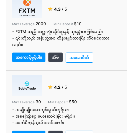
- jForex API နှင့် FIX API ကို အခြေခံ၍ အလိုအလျောက်
★
4.3
/ 5
ကုန်သွယ်မှု
- ကျယ်ပြန့်သောစျေးကွက်သုတေသနကိရိယာများ၊ ကုန်သွယ်မှု
2000
$10
Max Leverage
Min Deposit
ပြိုင်ပွဲများ၊ ဘောနပ်စ်များနှင့်ဘဏ်လုပ်ငန်းဝန်ဆောင်မှုများ။
- FXTM သည် ကမ္ဘာလုံးဆိုင်ရာနှင့် ဆုရပွဲစားဖြစ်သည်။
- 24/6 ဖုန်းအရောင်းအ၀ယ်ပံ့ပိုးမှု
- ၎င်းတို့သည် အပြည့်အဝ ထိန်းချုပ်ထားပြီး လိုင်စင်ရထား
သည်။
- နိုင်ငံပေါင်း 180 ကျော်မှ ကုန်သည်များသည် FXTM ကို
အကောင့်ဖွင့်ပါ။
အိမ်
ယုံကြည်ကြသည်။
အသေးစိတ်
- ၎င်းတို့သည် ကုန်သည်အမျိုးအစားအားလုံးနှင့် ကိုက်ညီစေရန်
အကောင့်အမျိုးအစားများကို ပေးဆောင်သည်။
- အနုတ်လက္ခဏာမှူကာကွယ်မှုအာမခံ
- ကျယ်ပြန့်သောငွေပေးချေမှုနည်းလမ်းများ
★
4.2
/ 5
- အခမဲ့အပ်ငွေများနှင့် လက်ငင်းငွေထုတ်ခြင်း။
- ၎င်းတို့သည် ကောင်းမွန်သော ကုန်သွယ်မှုဆုကြေးငွေများနှင့် ပ
30
$50
Max Leverage
Min Deposit
ရိုမိုးရှင်းများကို ပေးဆောင်သည်။
- အမျိုးမျိုးသောကုန်သွယ်တူရိယာ
- ၎င်းတို့၏စျေးကွက်သုတေသနအဖွဲ့မှနေ့စဉ်စျေးကွက်
- အခကြေးငွေ ပေးဆောင်ခြင်း မရှိပါ။
ခွဲခြမ်းစိတ်ဖြာ
- ခေတ်မီကုန်သွယ်ပလပ်ဖောင်း
- ခိုင်မာသောတရားဝင်ဖြစ်စေရေးနှင့် ဖောက်သည်ကာကွယ်မှု