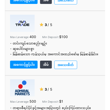
အကောင့်ဖွင့်ပါ။
အိမ်
- ကော်မရှင်အခမဲ့အကောင့်များ
အသေးစိတ်
- MT4 စမတ်ကုန်သွယ်ကိရိယာများ
- Pro Trader ကိရိယာများ
- ပညာရေးအရင်းအမြစ်များ
★
3
/ 5
400
$100
Max Leverage
Min Deposit
- တင်းကျပ်သောစည်းမျဉ်း
- ဆုပေါင်းများစွာ
- မြန်ဆန်သော ကုန်သွယ်မှု အကောင်အထည်ဖော်မှု မြန်ဆန်ခြင်း။
- တင်းကျပ်စွာပျံ့နှံ့
အကောင့်ဖွင့်ပါ။
အိမ်
- ကော်မရှင်မရှိပါ။
အသေးစိတ်
- အားကောင်းပြီး ပြောင်းလွယ်ပြင်လွယ် ကုန်သွယ်မှုပလပ်ဖောင်း
များ
- ကြီးမားသောရွေးချယ်ရေးကုန်သွယ်တူရိယာ
- ကားဆရာ
★
3
/ 5
- လူမှုရေးကုန်သွယ်မှုပလက်ဖောင်းများ
- အကာအရံနှင့် အစီအစဥ်များကို ခွင့်ပြုထားသည်။
500
$1
Max Leverage
Min Deposit
- ငွေသွင်းခြင်း သို့မဟုတ် ထုတ်ယူခြင်း အခကြေးငွေ မရှိပါ။
- တရားစီရင်ပိုင်ခွင့်အများအပြားတွင် စည်းကြပ်ထားသည်။