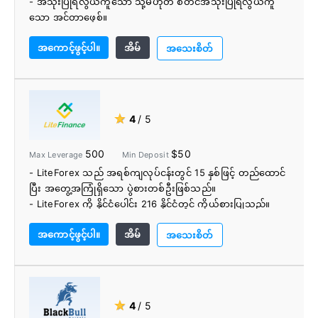
- အသုံးပြုရလွယ်ကူသော သို့မဟုတ် စတင်အသုံးပြုရလွယ်ကူ
သော အင်တာဖေ့စ်။
- ခိုင်မာသောစည်းမျဉ်းစည်းကမ်းလိုက်နာမှုနောက်ခံ။
အကောင့်ဖွင့်ပါ။
အိမ်
- ဘဏ်တစ်ခုက ပံ့ပိုးပေးတယ်။
အသေးစိတ်
- ခိုင်မာသောထောက်ခံမှု။
- အရည်အသွေး altcoin ပံ့ပိုးမှု။
- ကြီးမြတ်သောရည်ညွှန်းအစီအစဉ်။
★
4
/ 5
500
$50
Max Leverage
Min Deposit
- LiteForex သည် အရစ်ကျလုပ်ငန်းတွင် 15 နှစ်ဖြင့် တည်ထောင်
ပြီး အတွေ့အကြုံရှိသော ပွဲစားတစ်ဦးဖြစ်သည်။
- LiteForex ကို နိုင်ငံပေါင်း 216 နိုင်ငံတွင် ကိုယ်စားပြုသည်။
- အသုံးမပြုသောအပ်ငွေအပေါ် အတိုးနှုန်းမြင့်မားခြင်း။
အကောင့်ဖွင့်ပါ။
အိမ်
- ငွေပေးချေမှုစနစ် အခကြေးငွေကို ပြန်လည်ပေးဆပ်ခြင်း။
အသေးစိတ်
- လူမှုရေးကုန်သွယ်မှု - ကူးသန်းရောင်းဝယ်မှုများကိုကူးယူရန်
platform တစ်ခု
- ရန်ပုံငွေများကို အလိုအလျောက် ထုတ်ယူခြင်း။
- ဒေသအလိုက် ပိုမိုရောက်ရှိနိုင်စေရန်အတွက် နိုင်ငံအများအပြား
★
4
/ 5
ရှိ ရုံးခွဲများ ရရှိနိုင်မည်ဖြစ်သည်။