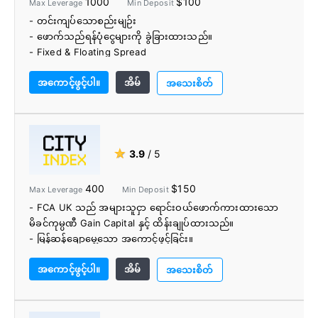
1000
$100
Max Leverage
Min Deposit
- လျှော့စျေးကော်မရှင်နှင့်ပြန်အမ်းငွေများအတွက် Pips+ ပရို
- တင်းကျပ်သောစည်းမျဉ်း
ဂရမ်
- ဖောက်သည်ရန်ပုံငွေများကို ခွဲခြားထားသည်။
- ငွေကြိုရှင်းလက်ကျန် အာမခံချက်မရှိပါ။
- Fixed & Floating Spread
- အခမဲ့ VPS
- မတူညီသောအခြေခံငွေကြေး 9 ခု၊ မတူညီသောအကောင့်အမျိုး
အကောင့်ဖွင့်ပါ။
အိမ်
အစား 7 ခု
အသေးစိတ်
- Leverage 1:1000 အထိ ရနိုင်သည်။
- Forex၊ Metals၊ Indices နှင့် Commodities တို့ကို အကျုံးဝင်
သော စျေးကွက် 200+
- အခမဲ့ MT4 VPS (Virtual Private Server)
★
3.9
/ 5
- Myfxbook AutoTrade၊ PMAM
400
$150
Max Leverage
Min Deposit
- FCA UK သည် အများသူငှာ ရောင်းဝယ်ဖောက်ကားထားသော
မိခင်ကုမ္ပဏီ Gain Capital နှင့် ထိန်းချုပ်ထားသည်။
- မြန်ဆန်ချောမွေ့သော အကောင့်ဖွင့်ခြင်း။
- အပ်ငွေ သို့မဟုတ် ငွေထုတ်ခြင်းအတွက် အခကြေးငွေ
အကောင့်ဖွင့်ပါ။
အိမ်
ကောက်ခံခြင်းမရှိပါ။
အသေးစိတ်
- ပိုင်ဆိုင်မှုအတန်းအစားများစွာပါဝင်ပြီး ရောင်းဝယ်ရန် တူရိယာ
12,000+
- Forex နှင့် index CFD များအတွက် အခကြေးငွေ နည်းပါး