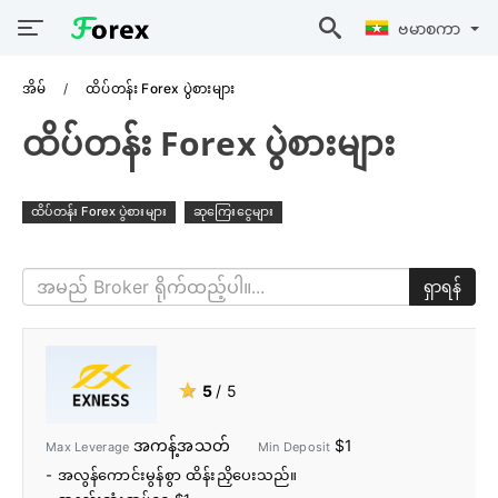
ဗမာစကာ
အိမ်
ထိပ်တန်း Forex ပွဲစားများ
ထိပ်တန်း Forex ပွဲစားများ
ထိပ်တန်း Forex ပွဲစားများ
ဆုကြေးငွေများ
ရှာရန်
★
5
/ 5
အကန့်အသတ်
$1
Max Leverage
Min Deposit
- အလွန်ကောင်းမွန်စွာ ထိန်းညှိပေးသည်။