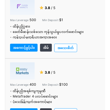
သည်။
★
3.8
/ 5
- အင်္ဂါရပ်ကြွယ်ဝသော၊ ဝဘ်အခြေပြု မူပိုင်ကုန်သွယ်ပလပ်
ဖောင်း။
500
$1
Max Leverage
Min Deposit
- ကျယ်ပြန့်သော ပညာရေးနှင့် သုတေသနကိရိယာများ။
- ထိန်းညှိပွဲစား
- ခေတ်မီဆန်းသစ်သော ကုန်သွယ်မှုပလက်ဖောင်းများ
- ကုန်သွယ်မှုတူရိယာအကွာအဝေး
- တင်းကျပ်စွာ ပျံ့နှံ့မှုနှင့် ယုံကြည်စိတ်ချရသော လုပ်ဆောင်မှုအ
အကောင့်ဖွင့်ပါ။
အိမ်
မြန်နှုန်းများ
အသေးစိတ်
- ကော်မရှင်ခ သက်သာတယ်။
- အနည်းဆုံး $1 အပ်ငွေ
- အကောင့်ရန်ပုံငွေရွေးချယ်စရာများစွာ
- ငွေသွင်း/ငွေထုတ်ကြေး မရှိပါ။
★
3.8
/ 5
- အစွမ်းထက်ကုန်သွယ်ကိရိယာများ
- လျှော့စျေး VPS
400
$100
Max Leverage
Min Deposit
- PAMM/MAM
- ထိန်းညှိအရစ်ကျကုမ္ပဏီ
- အထူးကောင်းမွန်သော ဖောက်သည်ပံ့ပိုးမှု
- MetaTrader 4 ပလပ်ဖောင်းများ
- ပုံသေဖြန့်ကျက်အကောင့်များ
- ကော်မရှင်အခမဲ့အကောင့်များ