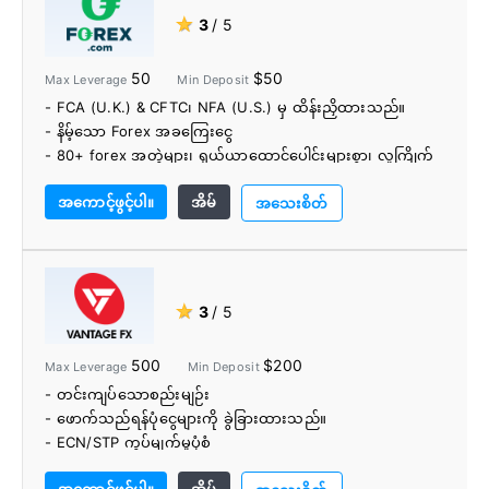
★
3
/ 5
50
$50
Max Leverage
Min Deposit
- FCA (U.K.) & CFTC၊ NFA (U.S.) မှ ထိန်းညှိထားသည်။
- နိမ့်သော Forex အခကြေးငွေ
- 80+ forex အတွဲများ၊ ရှယ်ယာထောင်ပေါင်းများစွာ၊ လူကြိုက်
များသော cryptocurrencies နှင့် အခြားအရာများ အပါအဝင်
အကောင့်ဖွင့်ပါ။
အိမ်
ကမ္ဘာလုံးဆိုင်ရာ စျေးကွက်ပေါင်း 4,500+ ကို ကုန်သွယ်မှုပြုပါ။
အသေးစိတ်
- ငွေထုတ်ကြေးမရှိပါ။
- ဝဘ်ပလက်ဖောင်းတွင် တည်ဆောက်ထားသော TradingView
ဇယားများ
- ကျယ်ပြန့်သော ပညာရေးနှင့် သုတေသနကိရိယာများ
★
3
/ 5
500
$200
Max Leverage
Min Deposit
- တင်းကျပ်သောစည်းမျဉ်း
- ဖောက်သည်ရန်ပုံငွေများကို ခွဲခြားထားသည်။
- ECN/STP ကွပ်မျက်မှုပုံစံ
- 300+ CFD ကုန်သွယ်မှုတူရိယာ