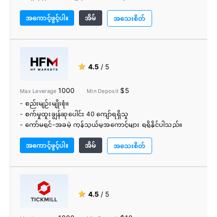
- ကျွမ်းကျင်သူကုန်သည်များ၏ webinars ။
အကောင့်ဖွင့်ပါ။
အိမ်
- ရောင်းဝယ်နိုင်သော တူရိယာမျိုးစုံ။
အသေးစိတ်
- 24/7 ဖောက်သည်ဝန်ဆောင်မှု။
- VPS hosting
- ပြင်ပကိရိယာများ။
- MetaTrader အပိုပရိုဂရမ်များ။
★
4.5
/ 5
1000
$5
Max Leverage
Min Deposit
- စည်းမျဉ်းမျိုးစုံ။
- စက်မှုထူးချွန်ဆုပေါင်း 40 ကျော်ရရှိသူ
- ကော်မရှင်-အခမဲ့ ကုန်သွယ်မှုအကောင့်များ ရရှိနိုင်ပါသည်။
- Forex နှင့် Commodities စျေးကွက်၏အကောင်းဆုံးအကွာ
အကောင့်ဖွင့်ပါ။
အိမ်
အဝေးအချို့နှင့်အတူပွဲစား
အသေးစိတ်
- အခမဲ့အကောင့်ရန်ပုံငွေ
- အလိုအလျောက်လွှဲပြောင်းခြင်း - ရန်ပုံငွေများကို ချက်ခြင်း
ထုတ်ယူပါ။
- ကူးသန်းရောင်းဝယ်ရေး ပံ့ပိုးမှု
★
4.5
/ 5
- ဘာသာစကား 27 ကျော်ဖြင့် 24/5 သီးသန့်ပံ့ပိုးမှု