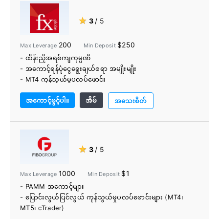
★
3
/ 5
200
$250
Max Leverage
Min Deposit
- ထိန်းညှိအရစ်ကျကုမ္ပဏီ
- အကောင့်ရန်ပုံငွေရွေးချယ်စရာ အမျိုးမျိုး
- MT4 ကုန်သွယ်မှုပလပ်ဖောင်း
အကောင့်ဖွင့်ပါ။
အိမ်
အသေးစိတ်
★
3
/ 5
1000
$1
Max Leverage
Min Deposit
- PAMM အကောင့်များ
- ပြောင်းလွယ်ပြင်လွယ် ကုန်သွယ်မှုပလပ်ဖောင်းများ (MT4၊
MT5၊ cTrader)
- လူမှုရေးကုန်သွယ်မှု