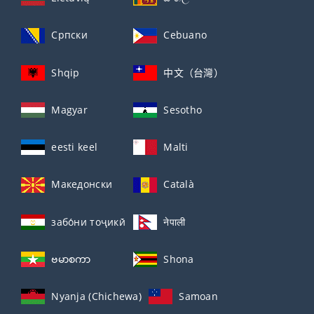
Српски
Cebuano
Shqip
中文（台灣）
Magyar
Sesotho
eesti keel
Malti
Македонски
Català
забо́ни тоҷикӣ́
नेपाली
ဗမာစကာ
Shona
Nyanja (Chichewa)
Samoan