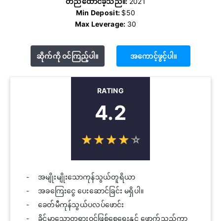
တည်ထောင်ခဲ့သည်။:
2021
Min Deposit:
$50
Max Leverage:
30
ဆိုက်ကို ဝင်ကြည့်ပါ။
အကောင့်ဖွင့်ပါ။
RATING
4.2
☆
★
☆
★
☆
★
☆
★
☆
★
အမျိုးမျိုးသောကုန်သွယ်တူရိယာ
အခကြေးငွေ ပေးဆောင်ခြင်း မရှိပါ။
ခေတ်မီကုန်သွယ်ပလပ်ဖောင်း
ခိုင်မာသောတရားဝင်ဖြစ်စေရေးနှင့် ဖောက်သည်ကာ