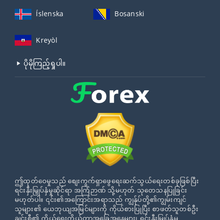
Íslenska
Bosanski
Kreyòl
ပိုမိုကြည့်ရှုပါ။
ဤထုတ်ဝေမှုသည် စျေးကွက်ရှာဖွေရေးဆက်သွယ်ရေးတစ်ခုဖြစ်ပြီး
ရင်းနှီးမြှုပ်နှံမှုဆိုင်ရာ အကြံဉာဏ် သို့မဟုတ် သုတေသနပြုခြင်း
မဟုတ်ပါ။ ၎င်း၏အကြောင်းအရာသည် ကျွန်ုပ်တို့၏ကျွမ်းကျင်
သူများ၏ ယေဘုယျအမြင်များကို ကိုယ်စားပြုပြီး စာဖတ်သူတစ်ဦး
ချင်းစီ၏ ကိုယ်ရေးကိုယ်တာအခြေအနေများ၊ ရင်းနှီးမြှုပ်နှံမှု