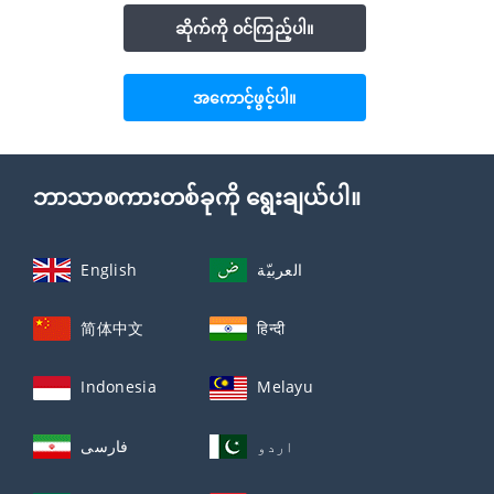
ဆိုက်ကို ဝင်ကြည့်ပါ။
အကောင့်ဖွင့်ပါ။
ဘာသာစကားတစ်ခုကို ရွေးချယ်ပါ။
English
العربيّة
简体中文
हिन्दी
Indonesia
Melayu
اردو
فارسی