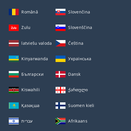
Română
Slovenčina
Zulu
Slovenščina
latviešu valoda
Čeština
Kinyarwanda
Українська
Български
Dansk
Kiswahili
ქართული
Қазақша
Suomen kieli
עברית
Afrikaans