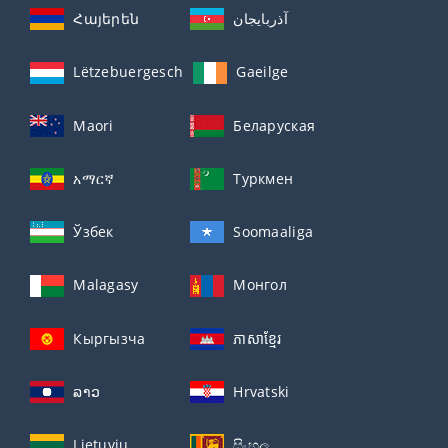
Հայերեն
آذربايجان
Lëtzebuergesch
Gaeilge
Maori
Беларуская
አማርኛ
Туркмен
Ўзбек
Soomaaliga
Malagasy
Монгол
Кыргызча
ភាសាខ្មែរ
ລາວ
Hrvatski
Lietuvių
සිංහල