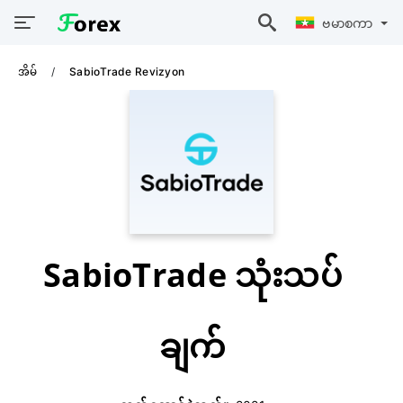
ဗမာစကာ
အိမ်
SabioTrade Revizyon
SabioTrade သုံးသပ်
ချက်